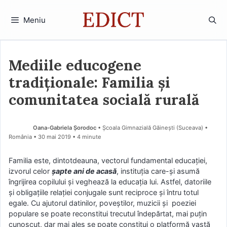
Sari
la
Meniu
conținut
Mediile educogene
tradiționale: Familia și
comunitatea socială rurală
Oana-Gabriela Șorodoc
• Școala Gimnazială Găinești (Suceava) •
România
30 mai 2019
• 4 minute
Familia este, dintotdeauna, vectorul fundamental educației,
izvorul celor
șapte ani de acasă
, instituția care-și asumă
îngrijirea copilului și veghează la educația lui. Astfel, datoriile
și obligațiile relației conjugale sunt reciproce și întru totul
egale. Cu ajutorul datinilor, poveștilor, muzicii și poeziei
populare se poate reconstitui trecutul îndepărtat, mai puțin
cunoscut, dar mai ales se poate constitui o platformă vastă