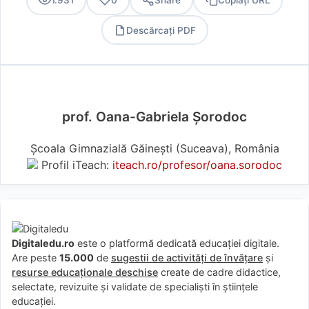
1.931
0
Share
Copiați URL
Descărcați PDF
PDF
prof. Oana-Gabriela Șorodoc
Școala Gimnazială Găinești (Suceava), România
Profil iTeach:
iteach.ro/profesor/oana.sorodoc
Digitaledu.ro
este o platformă dedicată educației digitale.
Are peste
15.000
de
sugestii de activități de învățare
și
resurse educaționale deschise
create de cadre didactice,
selectate, revizuite și validate de specialiști în științele
educației.