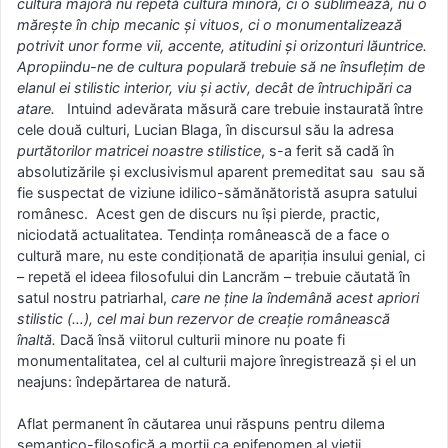
cultura majoră nu repetă cultura minoră, ci o sublimează, nu o
mărește în chip mecanic și vituos, ci o monumentalizează
potrivit unor forme vii, accente, atitudini și orizonturi lăuntrice.
Apropiindu-ne de cultura populară trebuie să ne însuflețim de
elanul ei stilistic interior, viu și activ, decât de întruchipări ca
atare.
Intuind adevărata măsură care trebuie instaurată între
cele două culturi, Lucian Blaga, în discursul său la adresa
purtătorilor matricei noastre stilistice
, s-a ferit să cadă în
absolutizările și exclusivismul aparent premeditat sau sau să
fie suspectat de viziune idilico-sămănătoristă asupra satului
românesc. Acest gen de discurs nu își pierde, practic,
niciodată actualitatea. Tendința românească de a face o
cultură mare, nu este condiționată de apariția insului genial, ci
– repetă el ideea filosofului din Lancrăm – trebuie căutată în
satul nostru patriarhal,
care ne ține la îndemână acest apriori
stilistic (…), cel mai bun rezervor de creație românească
înaltă.
Dacă însă viitorul culturii minore nu poate fi
monumentalitatea, cel al culturii majore înregistrează și el un
neajuns: îndepărtarea de natură.
Aflat permanent în căutarea unui răspuns pentru dilema
semantico-filosofică a morții ca epifenomen al vieții,