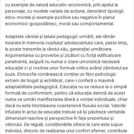
cu exemple de natură educativ-economică, prin apelul la
personaje, cu modele variate de acțiune, denotând tipologii
etico-morale și exemple pozitive sau negative în planul
economico-gospodăresc, moral sau comportamental.
Adaptate vârstei și țelului pedagogic urmărit, ele rămân
inserate în memoria copilului/ adolescentului care, peste timp,
le poate transmite la rândul său, generației următoare.
Argumentarea cu proverbe și zicători cu forță edificatoare
penetrantă, asigură nu numai o stare umoristică necesară
educației ci și rostirea unor formule critice având zâmbetul pe
buze. Etnosofia românească conține un filon psihologic
extrem de bogat și echilibrat, care-i conferă o maximă
adaptabilitate pedagogică. Educația nu se reduce la o simplă
formulă de conformism, pentru că educația demnă de acest
nume va urmări manifestarea liberă a voinței individuale, chiar
dacă nu este întotdeauna coextensivă fluxului social. Valorile
infuzate în actul de educație trebuie să își păstreze veritabile
dimensiuni reactive și perspective în fața prezentului și
viitorului. De regulă, condiționările zilnice la care este supus
individul, dincolo de realizarea unui confort efemer, contribuie