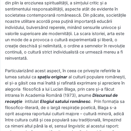
din plin la eroziunea spiritualității, a simțului critic și a
sentimentului responsabilității, aspecte atât de evidente în
societatea contemporană românească. Din păcate, societățile
noastre utilitare acordă prea puțină importanță educării
individului, bulversând reperele, minând sensurile univoce și
valorile superioare ale modernității. La scara istoriei, arta este
un mode de a provoca o cultură experimentală și liberă, o
creație deschisă și nelimitată, o ordine a semnelor în revoluție
continuă, o cultură strict individualistă ce urmează mereu a fi
reinventată.
Particularizând acest aspect, în ceea ce privește referirile la
lumea satului ca
spațiu originar
al culturii populare românești,
el și-a găsit cea mai înaltă și rafinată exprimare și apreciere în
alegoria filosofică a lui Lucian Blaga, prin care și-a făcut
intrarea în Academia Română (1973), anume
Discursul de
recepție
intitulat
Elogiul satului românesc
. Prin formația sa
filosofico-literară, de o largă respirație poetică, Blaga s-a
oprit asuprea raportului culturii majore – cultură minoră, adică
între cultura cultă și cea populară sau tradițională, limpezind
ca nimeni altul până la el, sensul lingvistic al acestui raport: