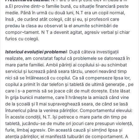
a.El provine dintr-o familie bună, cu situaţie financiară peste
medie. Până în urmă cu două luni, N.T era un copil normal,
însă , de curând atât colegii, cât și eu, şi profesorii care
predau la clasa au observat la el anumite schimbări de
compor¬tament. N T a devenit agitat, agresiv verbal şi chiar
furios cu colegii.
Istoricul evoluției problemei
: După câteva investigații
realizate, am constatat faptul că problemele se datorează în
mare parte familiei. Ambii părinți ai copilului si-au schimbat
serviciul şi lucrează până seara târziu, uneori neavând timp
nici să se întâlnească cu copilul. Ca să compenseze lipsa lor,
copilul a primit în dar telefon şi tabletă de ultimă generaţie , pe
care i s-a permis să se joace cât de mult doreşte. Este lăsat
în grija bunicii materme, care îl hrăneşte la amiază când vine
de la şcoală şi îl mai supraveghează seara, de când se lasă
întunericul pâna la venirea părinţilor. Comportamentul elevului:
În aceste condiții, N.T. îşi petrece o mare parte din timp pe
tabletă, jucându-se de multe ori jocuri care presupun violenţă,
furie, limbaj agresiv. Din această cauză şi simţind lipsa şi
atenţia părinţilor, el manifestă tulburări de comportament. A