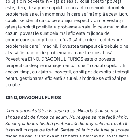
soluţia din poveste în viaţa sa reală. Rolul acestor poveşti
este, deci, de a pune copilul in contact cu nevoile, dorințele,
problemele sale. În momentul în care se întâmplă acest lucru,
copilul se identifică cu personajul respectiv din poveste și
găsește soluții posibile la problemele sale. În cele mai multe
cazuri, poveștile sunt cele mai eficiente mijloace de
comunicare cu copiii care refuză să discute direct despre
problemele care îi macină. Povestea terapeutică trebuie bine
aleasă, în funcție de problematica care trebuie atinsă.
Povestirea DINO, DRAGONUL FURIOS este o poveste
terapeutica despre managementul furiei în cazul copiilor . In
acelasi timp, cu ajutorul poveştii, copiii pot dezvolta strategii
pentru gestionarea eficientă a furiei, simţindu-se stăpâni pe
situaţie.
DINO, DRAGONUL FURIOS
Dino dragonul stătea în peștera sa. Niciodată nu se mai
simțise atât de furios ca acum. Nu reușea să mai facă nimic.
Se simțea furios fiindcă prietenii săi din peșterile apropiate îi
furaseră mingea de fotbal. Simțea că ia foc de furie și scotea
flăcări pe nări. Când s-a liniștit puțin a privit în jur. Toată iarba