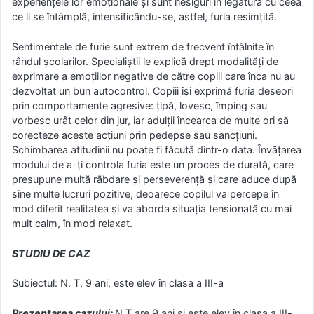
experiențele lor emoționale și sunt nesiguri în legătură cu ceea
ce li se întâmplă, intensificându-se, astfel, furia resimțită.
Sentimentele de furie sunt extrem de frecvent întâlnite în
rândul şcolarilor. Specialiştii le explică drept modalităţi de
exprimare a emoţiilor negative de către copiii care înca nu au
dezvoltat un bun autocontrol. Copiii îşi exprimă furia deseori
prin comportamente agresive: ţipă, lovesc, împing sau
vorbesc urât celor din jur, iar adulţii încearca de multe ori să
corecteze aceste acţiuni prin pedepse sau sancţiuni.
Schimbarea atitudinii nu poate fi făcută dintr-o data. Învățarea
modului de a-ți controla furia este un proces de durată, care
presupune multă răbdare și perseverență și care aduce după
sine multe lucruri pozitive, deoarece copilul va percepe în
mod diferit realitatea și va aborda situația tensionată cu mai
mult calm, în mod relaxat.
STUDIU DE CAZ
Subiectul: N. T, 9 ani, este elev în clasa a III-a
Prezentarea cazului:
N.T are 9 ani și este elev în clasa a III-