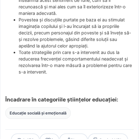
înseamnă acest sentiment de furie, cum să îl
recunoască şi mai ales cum sa îl exteriorizeze într-o
maniera adecvată.
Povestea şi discuţiile purtate pe baza ei au stimulat
imaginaţia copilului şi l-au încurajat să ia propriile
decizii, precum personajul din poveste şi să înveţe să-
şi rezolve problemele, găsind diferite soluţii sau
apelând la ajutorul celor apropiaţi.
Toate strategiile prin care s-a intervenit au dus la
reducerea frecvenţei comportamentului neadecvat şi
rezolvarea într-o mare măsură a problemei pentru care
s-a intervenit.
Încadrare în categoriile științelor educației:
Educație socială și emoțională