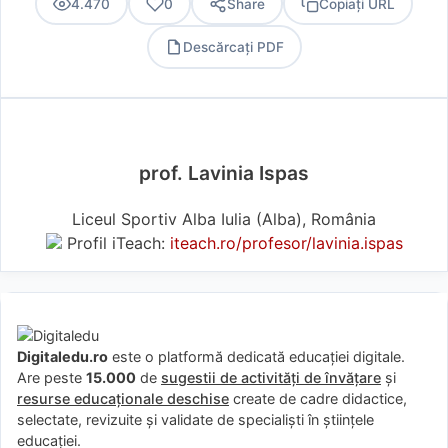
4.470
0
Share
Copiați URL
Descărcați PDF
PDF
prof. Lavinia Ispas
Liceul Sportiv Alba Iulia (Alba), România
Profil iTeach:
iteach.ro/profesor/lavinia.ispas
Digitaledu.ro
este o platformă dedicată educației digitale.
Are peste
15.000
de
sugestii de activități de învățare
și
resurse educaționale deschise
create de cadre didactice,
selectate, revizuite și validate de specialiști în științele
educației.