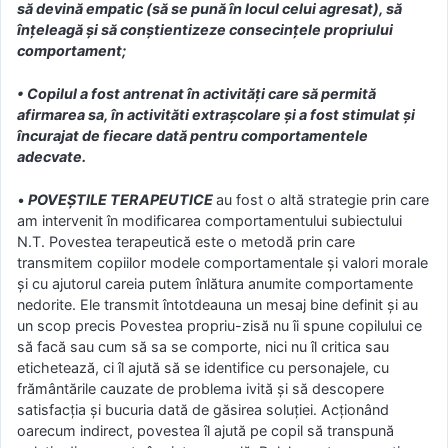
să devină empatic (să se pună în locul celui agresat), să
înțeleagă și să conștientizeze consecinţele propriului
comportament;
• Copilul a fost antrenat în activităţi care să permită
afirmarea sa, în activităti extraşcolare şi a fost stimulat şi
încurajat de fiecare dată pentru comportamentele
adecvate.
•
POVEŞTILE TERAPEUTICE
au fost o altă strategie prin care
am intervenit în modificarea comportamentului subiectului
N.T. Povestea terapeutică este o metodă prin care
transmitem copiilor modele comportamentale şi valori morale
şi cu ajutorul careia putem înlătura anumite comportamente
nedorite. Ele transmit întotdeauna un mesaj bine definit și au
un scop precis Povestea propriu-zisă nu îi spune copilului ce
să facă sau cum să sa se comporte, nici nu îl critica sau
etichetează, ci îl ajută să se identifice cu personajele, cu
frământările cauzate de problema ivită şi să descopere
satisfacţia şi bucuria dată de găsirea soluţiei. Acţionând
oarecum indirect, povestea îl ajută pe copil să transpună