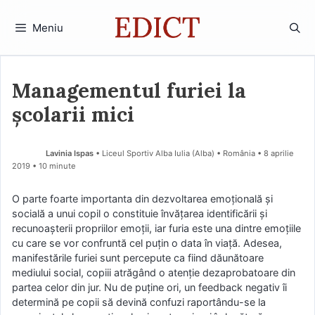
Sari
la
Meniu
conținut
Managementul furiei la
școlarii mici
Lavinia Ispas
• Liceul Sportiv Alba Iulia (Alba) • România
8 aprilie
2019
• 10 minute
O parte foarte importanta din dezvoltarea emoțională și
socială a unui copil o constituie învățarea identificării și
recunoașterii propriilor emoții, iar furia este una dintre emoțiile
cu care se vor confruntă cel puțin o data în viață. Adesea,
manifestările furiei sunt percepute ca fiind dăunătoare
mediului social, copiii atrăgând o atenție dezaprobatoare din
partea celor din jur. Nu de puține ori, un feedback negativ îi
determină pe copii să devină confuzi raportându-se la