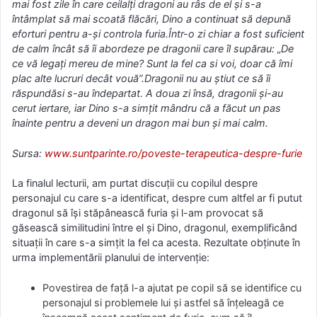
mai fost zile în care ceilalți dragoni au râs de el și s-a
întâmplat să mai scoată flăcări, Dino a continuat să depună
eforturi pentru a-și controla furia.Într-o zi chiar a fost suficient
de calm încât să îi abordeze pe dragonii care îl supărau: „De
ce vă legați mereu de mine? Sunt la fel ca si voi, doar că îmi
plac alte lucruri decât vouă”.Dragonii nu au știut ce să îi
răspundăsi s-au îndepartat. A doua zi însă, dragonii și-au
cerut iertare, iar Dino s-a simțit mândru că a făcut un pas
înainte pentru a deveni un dragon mai bun și mai calm.
Sursa:
www.suntparinte.ro/poveste-terapeutica-despre-furie
La finalul lecturii, am purtat discuţii cu copilul despre
personajul cu care s-a identificat, despre cum altfel ar fi putut
dragonul să îşi stăpânească furia şi l-am provocat să
găsească similitudini între el şi Dino, dragonul, exemplificând
situaţii în care s-a simţit la fel ca acesta. Rezultate obţinute în
urma implementării planului de intervenţie:
Povestirea de faţă l-a ajutat pe copil să se identifice cu
personajul si problemele lui şi astfel să înţeleagă ce