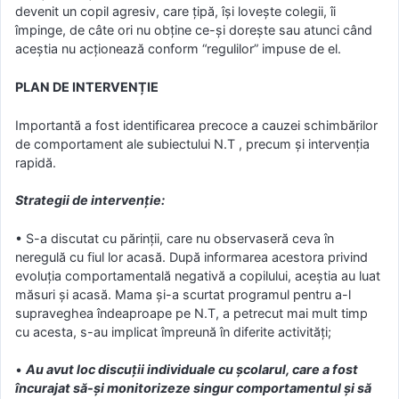
devenit un copil agresiv, care ţipă, își lovește colegii, îi
împinge, de câte ori nu obţine ce-şi doreşte sau atunci când
aceştia nu acţionează conform “regulilor” impuse de el.
PLAN DE
INTERVENȚIE
Importantă a fost identificarea precoce a cauzei schimbărilor
de comportament ale subiectului N.T , precum şi intervenţia
rapidă.
Strategii de intervenție:
• S-a discutat cu părinţii, care nu observaseră ceva în
neregulă cu fiul lor acasă. După informarea acestora privind
evoluţia comportamentală negativă a copilului, aceştia au luat
măsuri şi acasă. Mama şi-a scurtat programul pentru a-l
supraveghea îndeaproape pe N.T, a petrecut mai mult timp
cu acesta, s-au implicat împreună în diferite activităţi;
•
Au avut loc discuții individuale cu școlarul, care a fost
încurajat să-şi monitorizeze singur comportamentul şi să