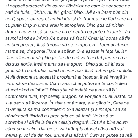
și copacii arseseră din cauza flăcărilor pe care le scosese pe
nari de furie. „Ohhh, nu !!!”, gândi Dino. „Mi s-a întamplat din
nou”, spuse cu regret amintindu-și de frumoasele flori care nu
cu puțin timp în urmă erau în apropiere. Dino știa că niciun
dragon nu voia să se joace cu el pentru că putea fi foarte rău
atunci când se înfuria.Ce putea să facă? Chiar își dorea să fie
un bun prieten, însă trebuia să se tempereze. Tocmai atunci,
mama sa, dragonul Flora a apărut. S-a așezat în fața lui, iar
Dino a început să plângă. Credea că va fi certat pentru că a
distrus florile, însă mama sa i-a spus: -Dino,știu că îți este
greu să te controlezi când te enervezi, însă putem găsi soluții.
Mulți dragoni au această problemă la început, însă învață în
timp să se descurce. Cum crezi că ai putea să te controlezi
atunci când te înfurii? Dino știa că îndată ce avea să își
controleze furia, toți ceilalți dragoni se vor juca cu el. Astfel că
s-a decis să încerce. În ziua următoare, s-a gândit: „Oare ce
m-ar ajuta să mă controlez?”. S-a așezat și a început să se
gândească fiindcă nu prea știa ce să facă. Voia să se
schimbe și să fie la fel ca ceilalți dragoni. „Totul e bine acum
când sunt calm, dar ce se va întâmpla atunci când mă voi
înfuria și voi da din nou drumul la flăcări? Cum aș putea să mă