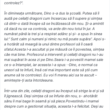
controlez?”.
În dimineața următoare, Dino s-a dus la școală. Putea să îi
audă pe ceilalți dragoni cum încearcau să îl supere și simțea
că dintr-o dată începe să se încălzească din nou. Și-a amintit
că dacă nu se va controla, va arde din nou totul în jur. A
numărat până la trei şi a respirat adânc şi şi- a spus în sinea
lui:” Sunt calm şi numeni şi nimic nu mă poate supăra”. Apoi s-
a hotărât să meargă la unul dintre profesori să îi ceară
sfatul.Acesta l-a ascultat și pe măsură ce îi povestea, simțea
căe mai bine. Profesorul a intervenit și ceilalți dragoni nu l-au
mai supărat în acea zi pe Dino.Seara i-a povestit mamei sale
ce s-a întamplat, iar aceasta i-a spus: -Dino, e normal ca
uneori să te înfurii, însă cel mai important este să știi cum
anume să te controlezi. Eu voi fi mereu aici sa te ascult –
amintește-ți asta întotdeauna.
Într-una din zile, ceilalți dragoni au început să strige la el și să
îl jignească. Deși simțea că se înfurie din nou, s- ahotărât
sănu îi mai bage în seamă și să plece.Povestindu-i mamei
despre cum a gestionat situația, aceasta l-a felicitat. Deși au