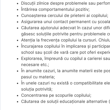
Discuţii zilnice despre problemele sau perfo
Întărirea comportamentului pozitiv;
Cunoaşterea cercului de prieteni ai copilului;
Asigurarea unui contact permanent cu şcoala 
Căutarea ajutorului adecvat în cazul unor dific
găsesc soluţiile potrivite pentru problemele c
Atenţia la frecvenţa copilului la cursuri. Chiu
Încurajarea copilului în implicarea şi participa
school sau şcoli de vară care pot oferi experi
Explorarea, împreună cu copilul a carierei sa
necesare etc.;
În anumite cazuri, la anumite materii este posi
pasul cu materia;
În unele cazuri nu există o compatibilitate el
soluţia potrivită;
Concentrarea pe scopurile copilului;
Căutarea de soluţii educaţionale alternative (