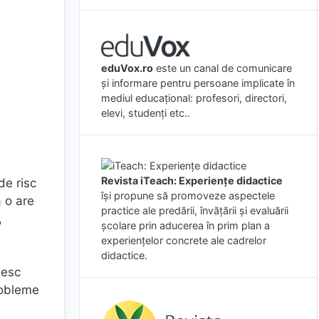
eduVox.ro
este un canal de comunicare
și informare pentru persoane implicate în
mediul educațional: profesori, directori,
elevi, studenți etc..
Revista iTeach: Experienţe didactice
de risc
îşi propune să promoveze aspectele
ă o are
practice ale predării, învăţării şi evaluării
,
şcolare prin aducerea în prim plan a
experienţelor concrete ale cadrelor
didactice.
sesc
probleme