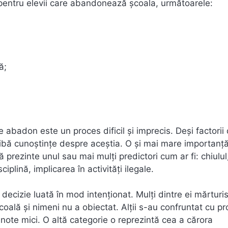
 pentru elevii care abandonează şcoala, următoarele:
ă;
e abadon este un proces dificil şi imprecis. Deşi factorii 
ă aibă cunoştinţe despre aceştia. O şi mai mare importanţ
să prezinte unul sau mai mulţi predictori cum ar fi: chiulul
plină, implicarea în activităţi ilegale.
decizie luată în mod intenţionat. Mulţi dintre ei mărturi
şcoală şi nimeni nu a obiectat. Alţii s-au confruntat cu 
 note mici. O altă categorie o reprezintă cea a cărora