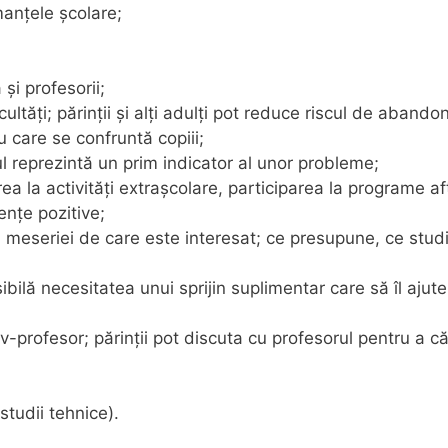
manţele şcolare;
şi profesorii;
ultăţi; părinţii şi alţi adulţi pot reduce riscul de aband
u care se confruntă copiii;
lul reprezintă un prim indicator al unor probleme;
rea la activităţi extraşcolare, participarea la programe af
enţe pozitive;
u meseriei de care este interesat; ce presupune, ce studi
bilă necesitatea unui sprijin suplimentar care să îl ajute
ev-profesor; părinţii pot discuta cu profesorul pentru a c
studii tehnice).