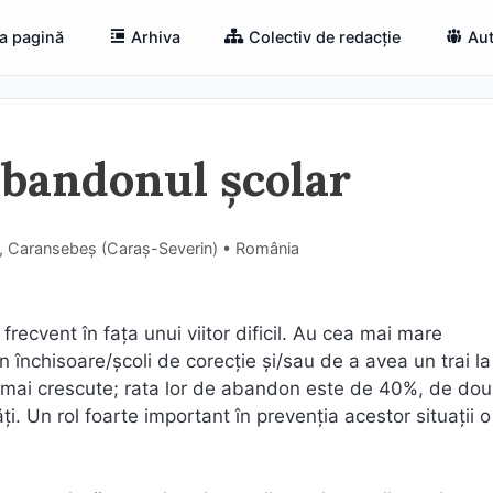
a pagină
Arhiva
Colectiv de redacție
Aut
abandonul școlar
 2, Caransebeș (Caraş-Severin) • România
frecvent în faţa unui viitor dificil. Au cea mai mare
 închisoare/şcoli de corecţie şi/sau de a avea un trai la 
t şi mai crescute; rata lor de abandon este de 40%, de dou
ăţi. Un rol foarte important în prevenţia acestor situaţii o