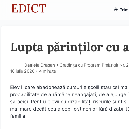
Sari
Prim
la
conținut
Lupta părinților cu 
Daniela Drăgan
• Grădinița cu Program Prelungit Nr.
16 iulie 2020
• 4 minute
Elevii care abadonează cursurile şcolii stau cel mai 
probabilitate de a rămâne neangajaţi, de a ajunge în
sărăciei. Pentru elevii cu dizabilităţi riscurile sun
mai mare decât cea a copiilor/tinerilor fără dizabilit
familia.