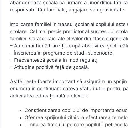
abandonează şcoala ca urmare a unor dificultăţi ca
responsabilităţi familiale, angajare sau graviditate.
Implicarea familiei în traseul şcolar al copilului este 
şcolare. Cel mai precis predictor al succesului şcol
familiei. Carateristici ale elevilor din clasele general
– Au o mai bună tranziţie după absolvirea şcolii căt
– Înscrierea în programe de studii superioare;
– Frecventează şcoala în mod regulat;
– Atitudine pozitivă faţă de şcoală.
Astfel, este foarte important să asigurăm un sprijin 
enumera în continuare câteva sfaturi utile pentru pări
activitatea educaţională a elevilor.
Conştientizarea copilului de importanţa educaţi
Oferirea sprijinului zilnic la efectuarea temelo
Limitarea timpului pe care copilul îl petrece l