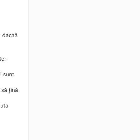
on dacaă
ter-
i sunt
 să ţină
ăuta