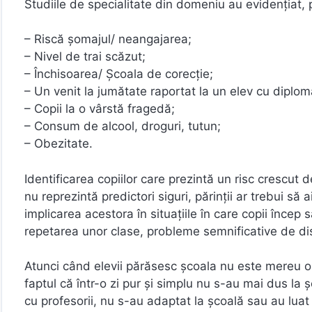
Studiile de specialitate din domeniu au evidenţiat,
– Riscă şomajul/ neangajarea;
– Nivel de trai scăzut;
– Închisoarea/ Şcoala de corecţie;
– Un venit la jumătate raportat la un elev cu diplom
– Copii la o vârstă fragedă;
– Consum de alcool, droguri, tutun;
– Obezitate.
Identificarea copiilor care prezintă un risc crescut d
nu reprezintă predictori siguri, părinţii ar trebui s
implicarea acestora în situaţiile în care copii încep 
repetarea unor clase, probleme semnificative de disci
Atunci când elevii părăsesc şcoala nu este mereu o 
faptul că într-o zi pur şi simplu nu s-au mai dus la 
cu profesorii, nu s-au adaptat la şcoală sau au luat