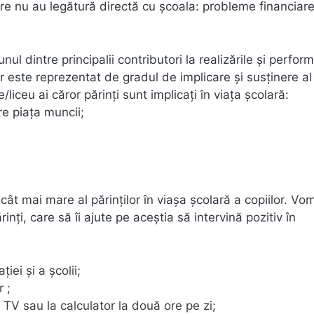
re nu au legătură directă cu şcoala: probleme financiare
unul dintre principalii contributori la realizările şi perfor
ar este reprezentat de gradul de implicare şi susţinere al
e/liceu ai căror părinţi sunt implicaţi în viaţa şcolară:
re piaţa muncii;
cât mai mare al părinţilor în viaşa şcolară a copiilor. Vo
nţi, care să îi ajute pe aceştia să intervină pozitiv în
ei şi a şcolii;
r ;
a TV sau la calculator la două ore pe zi;