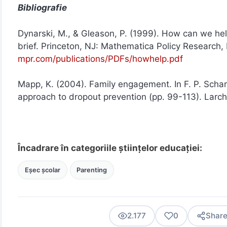
Bibliografie
Dynarski, M., & Gleason, P. (1999). How can we he
brief. Princeton, NJ: Mathematica Policy Research,
mpr.com/publications/PDFs/howhelp.pdf
Mapp, K. (2004). Family engagement. In F. P. Schar
approach to dropout prevention (pp. 99-113). Larc
Încadrare în categoriile științelor educației:
Eșec școlar
Parenting
2.177
0
Shar