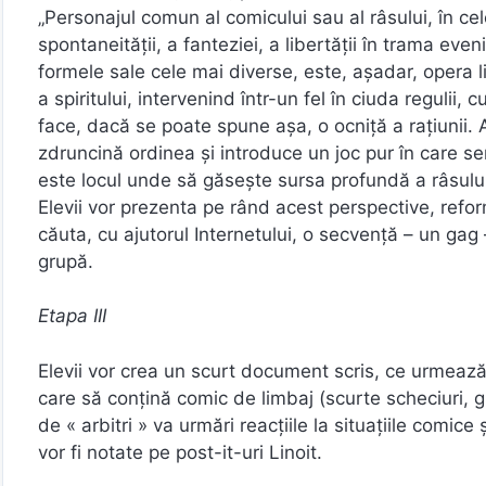
„Personajul comun al comicului sau al râsului, în cel
spontaneității, a fanteziei, a libertății în trama even
formele sale cele mai diverse, este, așadar, opera li
a spiritului, intervenind într-un fel în ciuda regulii, 
face, dacă se poate spune așa, o ocniță a rațiunii. 
zdruncină ordinea și introduce un joc pur în care se
este locul unde să găsește sursa profundă a râsului. 
Elevii vor prezenta pe rând acest perspective, refor
căuta, cu ajutorul Internetului, o secvență – un gag
grupă.
Etapa III
Elevii vor crea un scurt document scris, ce urmează 
care să conțină comic de limbaj (scurte scheciuri, gl
de « arbitri » va urmări reacțiile la situațiile comice 
vor fi notate pe post-it-uri Linoit.