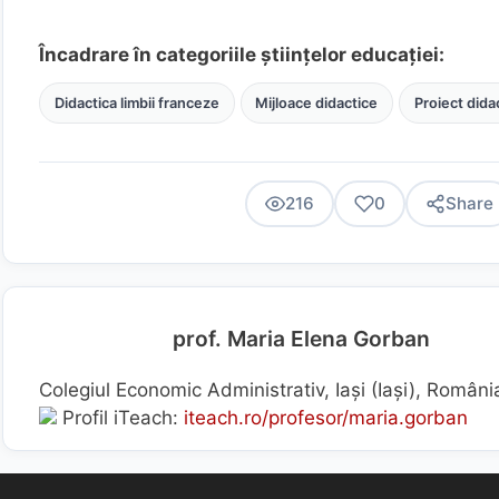
Încadrare în categoriile științelor educației:
Didactica limbii franceze
Mijloace didactice
Proiect dida
216
0
Share
prof. Maria Elena Gorban
Colegiul Economic Administrativ, Iași (Iaşi), Români
Profil iTeach:
iteach.ro/profesor/maria.gorban