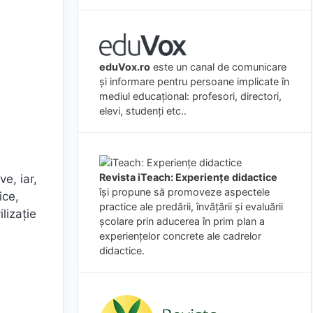
eduVox.ro
este un canal de comunicare
și informare pentru persoane implicate în
mediul educațional: profesori, directori,
elevi, studenți etc..
Revista iTeach: Experienţe didactice
ve, iar,
îşi propune să promoveze aspectele
ice,
practice ale predării, învăţării şi evaluării
lizație
şcolare prin aducerea în prim plan a
experienţelor concrete ale cadrelor
didactice.