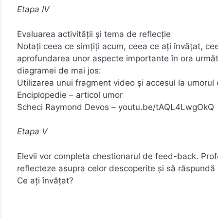
Etapa IV
Evaluarea activităţii și tema de reflecție
Notaţi ceea ce simţiţi acum, ceea ce aţi învăţat, cee
aprofundarea unor aspecte importante în ora următo
diagramei de mai jos:
Utilizarea unui fragment video și accesul la umorul
Enciplopedie – articol umor
Scheci Raymond Devos – youtu.be/tAQL4LwgOkQ
Etapa
V
Elevii vor completa chestionarul de feed-back. Prof
reflecteze asupra celor descoperite și să răspundă l
Ce ați învățat?