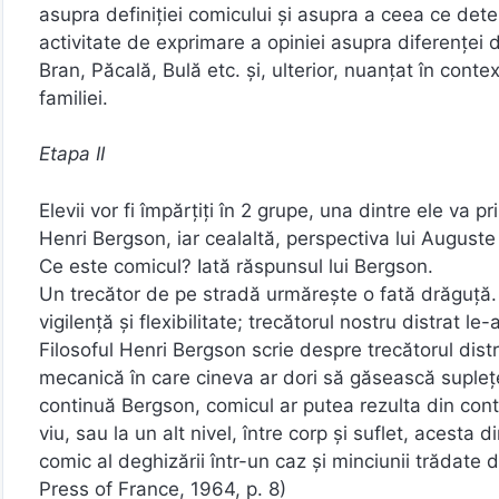
asupra definiției comicului și asupra a ceea ce dete
activitate de exprimare a opiniei asupra diferenței 
Bran, Păcală, Bulă etc. și, ulterior, nuanțat în cont
familiei.
Etapa II
Elevii vor fi împărțiți în 2 grupe, una dintre ele va p
Henri Bergson, iar cealaltă, perspectiva lui Auguste
Ce este comicul? Iată răspunsul lui Bergson.
Un trecător de pe stradă urmărește o fată drăguță
vigilență și flexibilitate; trecătorul nostru distrat
Filosoful Henri Bergson scrie despre trecătorul dist
mecanică în care cineva ar dori să găsească suplețea
continuă Bergson, comicul ar putea rezulta din contr
viu, sau la un alt nivel, între corp și suflet, acesta 
comic al deghizării într-un caz și minciunii trădate d
Press of France, 1964, p. 8)