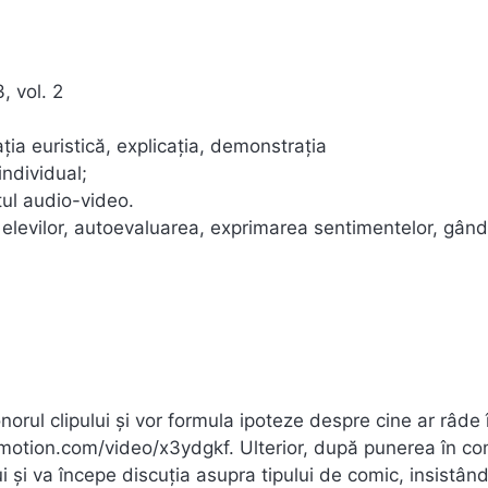
, vol. 2
ţia euristică, explicaţia, demonstraţia
individual;
tul audio-video.
e elevilor, autoevaluarea, exprimarea sentimentelor, gând
onorul clipului și vor formula ipoteze despre cine ar râde 
ilymotion.com/video/x3ydgkf. Ulterior, după punerea în c
ui și va începe discuția asupra tipului de comic, insistân