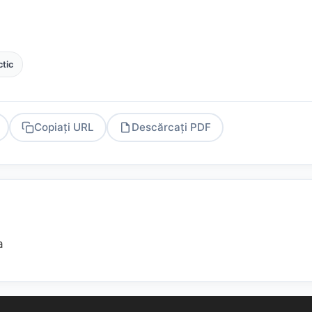
ctic
Copiați URL
Descărcați PDF
PDF
a