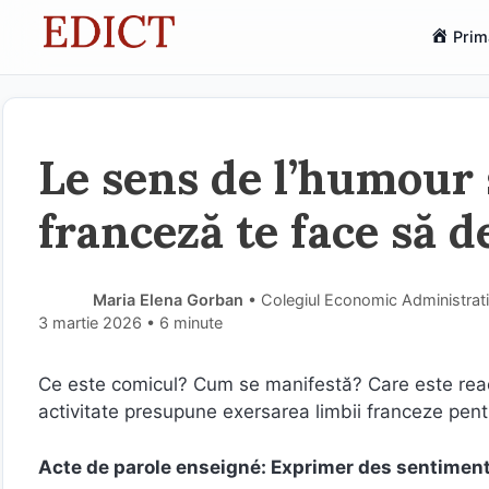
Sari
Prim
la
conținut
Le sens de l’humour 
franceză te face să 
Maria Elena Gorban
• Colegiul Economic Administrativ
3 martie 2026
• 6 minute
Ce este comicul? Cum se manifestă? Care este reac
activitate presupune exersarea limbii franceze pent
Acte de parole enseigné: Exprimer des sentimen