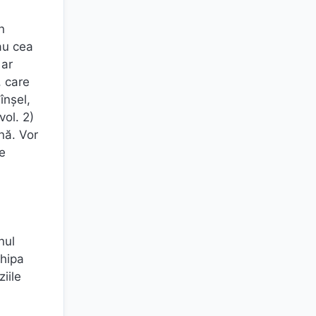
n
sau cea
 ar
, care
înșel,
vol. 2)
nă. Vor
re
nul
chipa
ziile