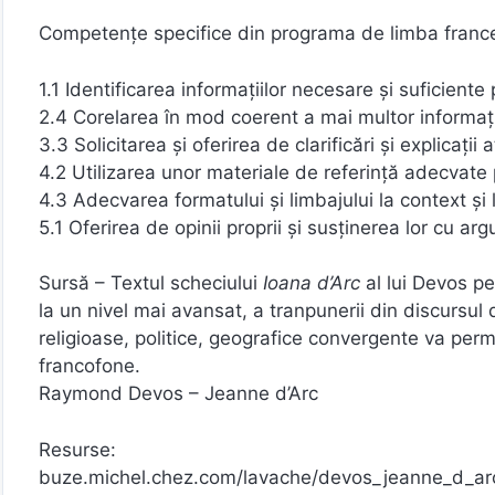
Competențe specifice din programa de limba franc
1.1 Identificarea informaţiilor necesare şi suficient
2.4 Corelarea în mod coerent a mai multor informaţii 
3.3 Solicitarea şi oferirea de clarificări şi explicaţ
4.2 Utilizarea unor materiale de referinţă adecvate p
4.3 Adecvarea formatului şi limbajului la context şi l
5.1 Oferirea de opinii proprii şi susţinerea lor cu a
Sursă – Textul scheciului
Ioana d’Arc
al lui Devos pe
la un nivel mai avansat, a tranpunerii din discursul 
religioase, politice, geografice convergente va permit
francofone.
Raymond Devos – Jeanne d’Arc
Resurse:
buze.michel.chez.com/lavache/devos_jeanne_d_ar