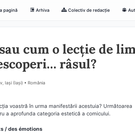
a pagină
Arhiva
Colectiv de redacție
Aut
sau cum o lecție de li
descoperi… râsul?
, Iași (Iaşi) • România
ția voastră în urma manifestării acestuia? Următoarea
ru a aprofunda categoria estetică a comicului.
ts / des émotions