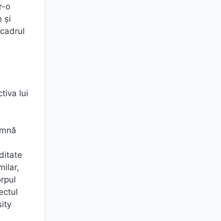
r-o
 și
 cadrul
tiva lui
amnă
ditate
ilar,
orpul
ectul
sity