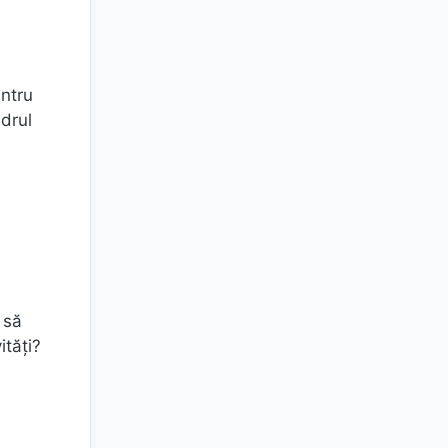
entru
drul
 să
ităţi?