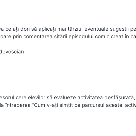
a ce ați dori să aplicați mai târziu, eventuale sugestii p
are prin comentarea sitării episodului comic creat în ca
 devoscian
esorul cere elevilor să evalueze activitatea desfăşurată,
a întrebarea “Cum v-aţi simţit pe parcursul acestei activ