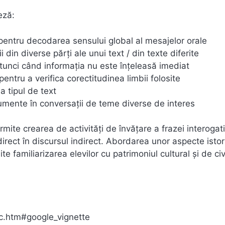
eză:
e pentru decodarea sensului global al mesajelor orale
din diverse părţi ale unui text / din texte diferite
ii atunci când informaţia nu este înţeleasă imediat
entru a verifica corectitudinea limbii folosite
a tipul de text
rgumente în conversaţii de teme diverse de interes
rmite crearea de activități de învățare a frazei interogati
direct în discursul indirect. Abordarea unor aspecte istor
e familiarizarea elevilor cu patrimoniul cultural și de civi
c.htm#google_vignette