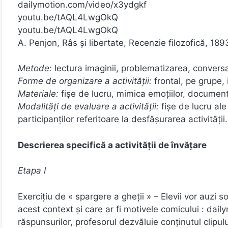
dailymotion.com/video/x3ydgkf
youtu.be/tAQL4LwgOkQ
youtu.be/tAQL4LwgOkQ
A. Penjon, Râs și libertate, Recenzie filozofică, 1893
Metode:
lectura imaginii, problematizarea, conversa
Forme de organizare a activităţii:
frontal, pe grupe, 
Materiale:
fişe de lucru, mimica emoţiilor, documen
Modalităţi de evaluare a activităţii:
fişe de lucru al
participanţilor referitoare la desfăşurarea activităţii.
Descrierea specifică a activității de învățare
Etapa I
Exerciţiu de « spargere a gheții » – Elevii vor auzi s
acest context și care ar fi motivele comicului : da
răspunsurilor, profesorul dezvăluie conținutul clipul