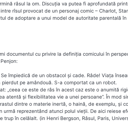
rmină râsul la om. Discuția va putea fi aprofundată print
dintre rîsul provocat de un personaj comic – Charlot, Stan
extul de adoptare a unui model de autoritate parentală în
rimi documentul cu privire la definiția comicului în perspec
 Penjon:
. Se împiedică de un obstacol și cade. Râde! Viața înse
 le-a pierdut pe amândouă. S-a comportat ca un robot.
rat: „ceea ce este de râs în acest caz este o anumită rigi
 atentă și flexibilitatea vie a unei persoane”. În mod sim
astul dintre o materie inertă, o haină, de exemplu, și c
din urmă reprezentând atunci polul vieții. De aici reiese ef
e trup în celălalt. (in Henri Bergson, Râsul, Paris, Univer