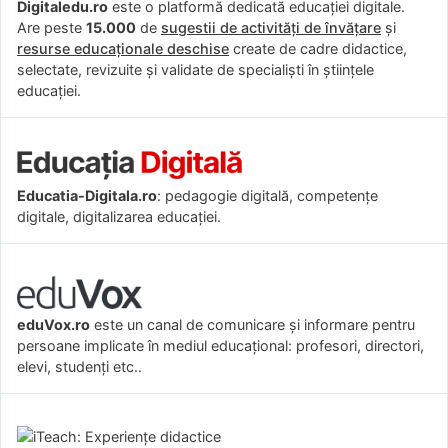
Digitaledu.ro
este o platformă dedicată educației digitale.
Are peste
15.000
de
sugestii de activități de învățare
și
resurse educaționale deschise
create de cadre didactice,
selectate, revizuite și validate de specialiști în științele
educației.
Educatia-Digitala.ro
: pedagogie digitală, competențe
digitale, digitalizarea educației.
eduVox.ro
este un canal de comunicare și informare pentru
persoane implicate în mediul educațional: profesori, directori,
elevi, studenți etc..