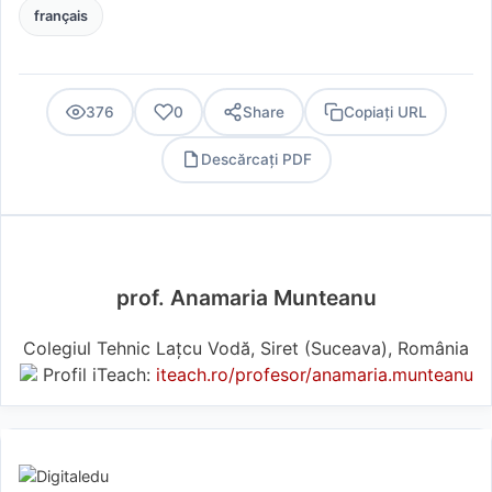
français
376
0
Share
Copiați URL
Descărcați PDF
PDF
prof. Anamaria Munteanu
Colegiul Tehnic Lațcu Vodă, Siret (Suceava), România
Profil iTeach:
iteach.ro/profesor/anamaria.munteanu