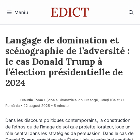
Sari
la
Meniu
conținut
Langage de domination et
scénographie de l’adversité :
le cas Donald Trump à
l’élection présidentielle de
2024
Claudia Toma
• Școala Gimnazială Ion Creangă, Galați (Galaţi) •
România
22 august 2025
• 5 minute
Dans les discours politiques contemporains, la construction
de l’ethos ou de l’image de soi que projette l’orateur, joue un
rôle central dans les stratégies de persuasion. Dans le cas de
Donald Trump, président des États-Unis et principal candidat