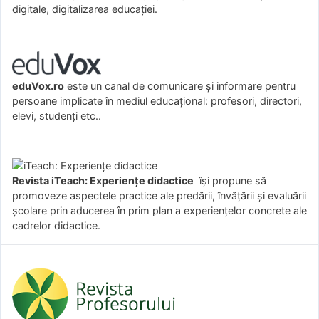
digitale, digitalizarea educației.
eduVox.ro
este un canal de comunicare și informare pentru
persoane implicate în mediul educațional: profesori, directori,
elevi, studenți etc..
Revista iTeach: Experienţe didactice
îşi propune să
promoveze aspectele practice ale predării, învăţării şi evaluării
şcolare prin aducerea în prim plan a experienţelor concrete ale
cadrelor didactice.