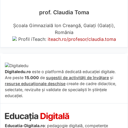
prof. Claudia Toma
Școala Gimnazială Ion Creangă, Galați (Galaţi),
România
Profil iTeach:
iteach.ro/profesor/claudia.toma
Digitaledu.ro
este o platformă dedicată educației digitale.
Are peste
15.000
de
sugestii de activități de învățare
și
resurse educaționale deschise
create de cadre didactice,
selectate, revizuite și validate de specialiști în științele
educației.
Educatia-Digitala.ro
: pedagogie digitală, competențe