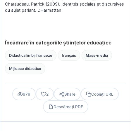
Charaudeau, Patrick (2009). Identités sociales et discursives
du sujet parlant. L’Harmattan
Încadrare în categoriile științelor educației:
Didactica limbii franceze
français
Mass-media
Mijloace didactice
979
2
Share
Copiați URL
Descărcați PDF
PDF