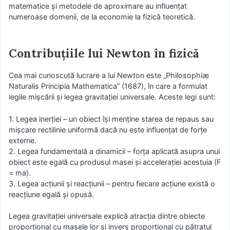
matematice și metodele de aproximare au influențat
numeroase domenii, de la economie la fizică teoretică.
Contribuțiile lui Newton în fizică
Cea mai cunoscută lucrare a lui Newton este „Philosophiæ
Naturalis Principia Mathematica” (1687), în care a formulat
legile mișcării și legea gravitației universale. Aceste legi sunt:
1. Legea inerției – un obiect își menține starea de repaus sau
mișcare rectilinie uniformă dacă nu este influențat de forțe
externe.
2. Legea fundamentală a dinamicii – forța aplicată asupra unui
obiect este egală cu produsul masei și accelerației acestuia (F
= ma).
3. Legea acțiunii și reacțiunii – pentru fiecare acțiune există o
reacțiune egală și opusă.
Legea gravitației universale explică atracția dintre obiecte
proporțional cu masele lor și invers proporțional cu pătratul