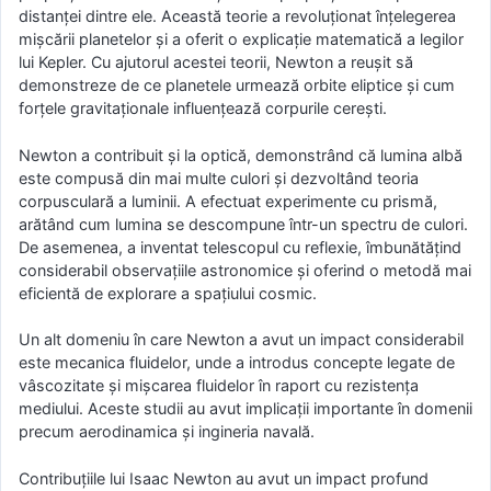
distanței dintre ele. Această teorie a revoluționat înțelegerea
mișcării planetelor și a oferit o explicație matematică a legilor
lui Kepler. Cu ajutorul acestei teorii, Newton a reușit să
demonstreze de ce planetele urmează orbite eliptice și cum
forțele gravitaționale influențează corpurile cerești.
Newton a contribuit și la optică, demonstrând că lumina albă
este compusă din mai multe culori și dezvoltând teoria
corpusculară a luminii. A efectuat experimente cu prismă,
arătând cum lumina se descompune într-un spectru de culori.
De asemenea, a inventat telescopul cu reflexie, îmbunătățind
considerabil observațiile astronomice și oferind o metodă mai
eficientă de explorare a spațiului cosmic.
Un alt domeniu în care Newton a avut un impact considerabil
este mecanica fluidelor, unde a introdus concepte legate de
vâscozitate și mișcarea fluidelor în raport cu rezistența
mediului. Aceste studii au avut implicații importante în domenii
precum aerodinamica și ingineria navală.
Contribuțiile lui Isaac Newton au avut un impact profund