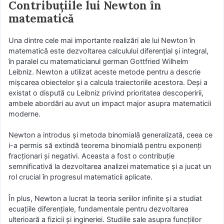
Contribuțiile lui Newton în
matematică
Una dintre cele mai importante realizări ale lui Newton în
matematică este dezvoltarea calculului diferențial și integral,
în paralel cu matematicianul german Gottfried Wilhelm
Leibniz. Newton a utilizat aceste metode pentru a descrie
mișcarea obiectelor și a calcula traiectoriile acestora. Deși a
existat o dispută cu Leibniz privind prioritatea descoperirii,
ambele abordări au avut un impact major asupra matematicii
moderne.
Newton a introdus și metoda binomială generalizată, ceea ce
i-a permis să extindă teorema binomială pentru exponenți
fracționari și negativi. Aceasta a fost o contribuție
semnificativă la dezvoltarea analizei matematice și a jucat un
rol crucial în progresul matematicii aplicate.
În plus, Newton a lucrat la teoria seriilor infinite și a studiat
ecuațiile diferențiale, fundamentale pentru dezvoltarea
ulterioară a fizicii și ingineriei. Studiile sale asupra funcțiilor