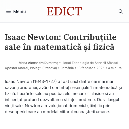
Sari
la
Meniu
conținut
Isaac Newton: Contribuțiile
sale în matematică și fizică
Maria Alexandra Dumitraș
• Liceul Tehnologic de Servicii Sfântul
Apostol Andrei, Ploiești (Prahova) • România
18 februarie 2025
• 4 minute
Isaac Newton (1643-1727) a fost unul dintre cei mai mari
savanți ai istoriei, având contribuții esențiale în matematică și
fizică. Lucrările sale au pus bazele mecanicii clasice și au
influențat profund dezvoltarea științei moderne. De-a lungul
vieții sale, Newton a revoluționat domeniul științific prin
descoperiri care au modelat viitorul cunoașterii umane.