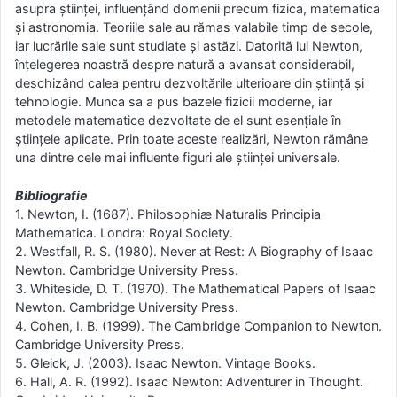
asupra științei, influențând domenii precum fizica, matematica
și astronomia. Teoriile sale au rămas valabile timp de secole,
iar lucrările sale sunt studiate și astăzi. Datorită lui Newton,
înțelegerea noastră despre natură a avansat considerabil,
deschizând calea pentru dezvoltările ulterioare din știință și
tehnologie. Munca sa a pus bazele fizicii moderne, iar
metodele matematice dezvoltate de el sunt esențiale în
științele aplicate. Prin toate aceste realizări, Newton rămâne
una dintre cele mai influente figuri ale științei universale.
Bibliografie
1. Newton, I. (1687). Philosophiæ Naturalis Principia
Mathematica. Londra: Royal Society.
2. Westfall, R. S. (1980). Never at Rest: A Biography of Isaac
Newton. Cambridge University Press.
3. Whiteside, D. T. (1970). The Mathematical Papers of Isaac
Newton. Cambridge University Press.
4. Cohen, I. B. (1999). The Cambridge Companion to Newton.
Cambridge University Press.
5. Gleick, J. (2003). Isaac Newton. Vintage Books.
6. Hall, A. R. (1992). Isaac Newton: Adventurer in Thought.