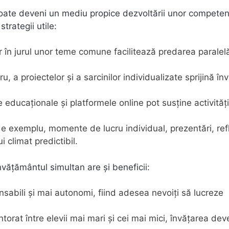
 poate deveni un mediu propice dezvoltării unor compete
rategii utile:
r în jurul unor teme comune facilitează predarea paralelă
cru, a proiectelor și a sarcinilor individualizate sprijină în
 educaționale și platformele online pot susține activități
 (de exemplu, momente de lucru individual, prezentări, refl
i climat predictibil.
vățământul simultan are și beneficii:
nsabili și mai autonomi, fiind adesea nevoiți să lucreze
ntorat între elevii mai mari și cei mai mici, învățarea de