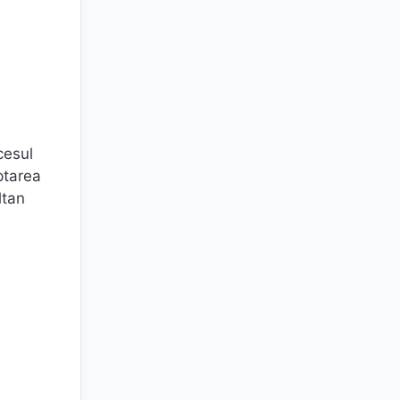
cesul
ptarea
ltan