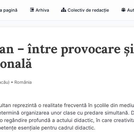
a pagină
Arhiva
Colectiv de redacție
Aut
n – între provocare și
ională
Bacău) • România
tan reprezintă o realitate frecventă în școlile din mediul
determină organizarea unor clase cu predare simultană. 
o regândire profundă a actului didactic, în care creativit
petențe esențiale pentru cadrul didactic.