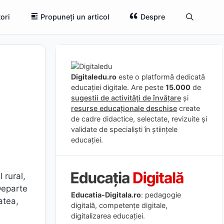
ori
Propuneți un articol
Despre
Digitaledu.ro
este o platformă dedicată
educației digitale. Are peste
15.000
de
sugestii de activități de învățare
și
resurse educaționale deschise
create
de cadre didactice, selectate, revizuite și
validate de specialiști în științele
educației.
 rural,
Departe
Educatia-Digitala.ro
: pedagogie
atea,
digitală, competențe digitale,
digitalizarea educației.