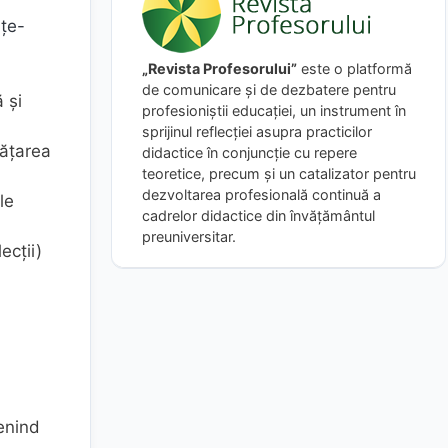
nțe-
„Revista Profesorului”
este o platformă
de comunicare și de dezbatere pentru
 și
profesioniștii educației, un instrument în
sprijinul reflecției asupra practicilor
vățarea
didactice în conjuncție cu repere
teoretice, precum și un catalizator pentru
dezvoltarea profesională continuă a
le
cadrelor didactice din învățământul
preuniversitar.
ecții)
venind