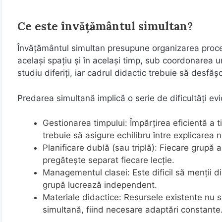
Ce este învățământul simultan?
Învățământul simultan presupune organizarea proces
același spațiu și în același timp, sub coordonarea un
studiu diferiți, iar cadrul didactic trebuie să desfășo
Predarea simultană implică o serie de dificultăți ev
Gestionarea timpului: Împărțirea eficientă a 
trebuie să asigure echilibru între explicarea n
Planificare dublă (sau triplă): Fiecare grupă 
pregătește separat fiecare lecție.
Managementul clasei: Este dificil să menții dis
grupă lucrează independent.
Materiale didactice: Resursele existente nu 
simultană, fiind necesare adaptări constante