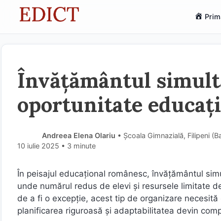
Sari
Prim
la
conținut
Învățământul simulta
oportunitate educaț
Andreea Elena Olariu
• Școala Gimnazială, Filipeni (
10 iulie 2025
• 3 minute
În peisajul educațional românesc, învățământul simul
unde numărul redus de elevi și resursele limitate 
de a fi o excepție, acest tip de organizare necesită 
planificarea riguroasă și adaptabilitatea devin com