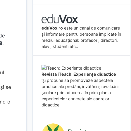
eduVox.ro
este un canal de comunicare
n
și informare pentru persoane implicate în
 de
mediul educațional: profesori, directori,
ă.
elevi, studenți etc..
ul
Revista iTeach: Experienţe didactice
îşi propune să promoveze aspectele
practice ale predării, învăţării şi evaluării
și se
şcolare prin aducerea în prim plan a
experienţelor concrete ale cadrelor
ând o
didactice.