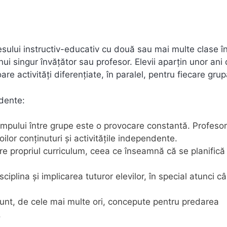
ului instructiv-educativ cu două sau mai multe clase î
ui singur învățător sau profesor. Elevii aparțin unor ani
are activități diferențiate, în paralel, pentru fiecare grup
idente:
timpului între grupe este o provocare constantă. Profesor
oilor conținuturi și activitățile independente.
are propriul curriculum, ceea ce înseamnă că se planifică 
ciplina și implicarea tuturor elevilor, în special atunci c
sunt, de cele mai multe ori, concepute pentru predarea
.