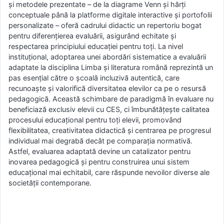
și metodele prezentate – de la diagrame Venn și hărți
conceptuale până la platforme digitale interactive și portofolii
personalizate – oferă cadrului didactic un repertoriu bogat
pentru diferențierea evaluării, asigurând echitate și
respectarea principiului educației pentru toți. La nivel
instituțional, adoptarea unei abordări sistematice a evaluării
adaptate la disciplina Limba și literatura română reprezintă un
pas esențial către o școală incluzivă autentică, care
recunoaște și valorifică diversitatea elevilor ca pe o resursă
pedagogică. Această schimbare de paradigmă în evaluare nu
beneficiază exclusiv elevii cu CES, ci îmbunătățește calitatea
procesului educațional pentru toți elevii, promovând
flexibilitatea, creativitatea didactică și centrarea pe progresul
individual mai degrabă decât pe comparația normativă.
Astfel, evaluarea adaptată devine un catalizator pentru
inovarea pedagogică și pentru construirea unui sistem
educațional mai echitabil, care răspunde nevoilor diverse ale
societății contemporane.