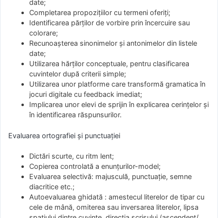
date;
Completarea propozițiilor cu termeni oferiți;
Identificarea părților de vorbire prin încercuire sau
colorare;
Recunoașterea sinonimelor și antonimelor din listele
date;
Utilizarea hărților conceptuale, pentru clasificarea
cuvintelor după criterii simple;
Utilizarea unor platforme care transformă gramatica în
jocuri digitale cu feedback imediat;
Implicarea unor elevi de sprijin în explicarea cerințelor și
în identificarea răspunsurilor.
Evaluarea ortografiei și punctuației
Dictări scurte, cu ritm lent;
Copierea controlată a enunțurilor-model;
Evaluarea selectivă: majusculă, punctuație, semne
diacritice etc.;
Autoevaluarea ghidată : amestecul literelor de tipar cu
cele de mână, omiterea sau inversarea literelor, lipsa
spațiului dintre cuvinte, direcția scrisului (ascendent/