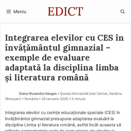
Sari
la
Meniu
conținut
Integrarea elevilor cu CES în
învățământul gimnazial –
exemple de evaluare
adaptată la disciplina limba
și literatura română
Diana-Ruxandra Hangan
• Școala Gimnazială Ioan Cernat, Havârna
(Botoşani) • România
26 ianuarie 2026
• 5 minute
Integrarea elevilor cu cerințe educaționale speciale (CES) în
învățământul gimnazial presupune adaptarea evaluării la
disciplina Limba și literatura română, astfel încât aceasta să
reflecte competențele reale de comunicare ale elevilor și