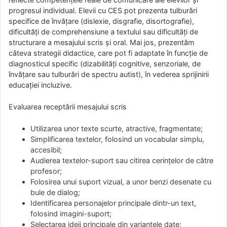
progresul individual. Elevii cu CES pot prezenta tulburări
specifice de învățare (dislexie, disgrafie, disortografie),
dificultăți de comprehensiune a textului sau dificultăți de
structurare a mesajului scris și oral. Mai jos, prezentăm
câteva strategii didactice, care pot fi adaptate în funcție de
diagnosticul specific (dizabilități cognitive, senzoriale, de
învățare sau tulburări de spectru autist), în vederea sprijinirii
educației incluzive.
Evaluarea receptării mesajului scris
Utilizarea unor texte scurte, atractive, fragmentate;
Simplificarea textelor, folosind un vocabular simplu,
accesibil;
Audierea textelor-suport sau citirea cerințelor de către
profesor;
Folosirea unui suport vizual, a unor benzi desenate cu
bule de dialog;
Identificarea personajelor principale dintr-un text,
folosind imagini-suport;
Selectarea ideii principale din variantele date;