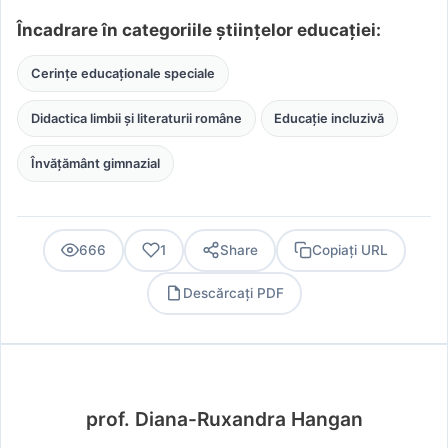
Încadrare în categoriile științelor educației:
Cerințe educaționale speciale
Didactica limbii și literaturii române
Educație incluzivă
Învățământ gimnazial
666
1
Share
Copiați URL
Descărcați PDF
PDF
prof. Diana-Ruxandra Hangan