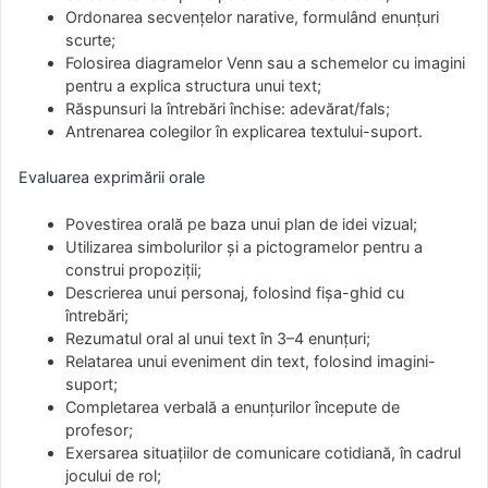
Ordonarea secvențelor narative, formulând enunțuri
scurte;
Folosirea diagramelor Venn sau a schemelor cu imagini
pentru a explica structura unui text;
Răspunsuri la întrebări închise: adevărat/fals;
Antrenarea colegilor în explicarea textului-suport.
Evaluarea exprimării orale
Povestirea orală pe baza unui plan de idei vizual;
Utilizarea simbolurilor și a pictogramelor pentru a
construi propoziții;
Descrierea unui personaj, folosind fișa-ghid cu
întrebări;
Rezumatul oral al unui text în 3–4 enunțuri;
Relatarea unui eveniment din text, folosind imagini-
suport;
Completarea verbală a enunțurilor începute de
profesor;
Exersarea situațiilor de comunicare cotidiană, în cadrul
jocului de rol;