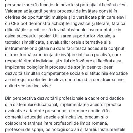
personalizarea în funcție de nevoile și potențialul fiecărui elev.
Valoarea adăugată pentru procesul de învățare constă în
oferirea de oportunități multiple și diversificate prin care elevii
cu CES pot demonstra achizițiile lingvistice și literare, fără ca
dificultățile specifice să devină obstacole insurmontabile în
calea succesului școlar. Utilizarea suporturilor vizuale, a
textelor simplificate, a evaluărilor orale alternative și a
instrumentelor digitale nu doar facilitează accesul la conținut,
ci transformă experiența de învățare într-una pozitivă, care
respectă ritmul individual și stilul de învățare al fiecărui elev.
Implicarea colegilor în procesul de sprijin peer-to-peer
dezvoltă simultan competențele sociale și atitudinile empatice
ale întregului colectiv de elevi, contribuind la construirea unei
culturi școlare incluzive.
Din perspectiva dezvoltării profesionale a cadrelor didactice
și a sistemului educațional, implementarea acestor practici
evaluative adaptate presupune o formare continuă în
domeniul educației speciale și incluzive, precum și o
colaborare strânsă între profesorii de limba română,
profesorii de sprijin, psihologii școlari și familii. Instrumentele