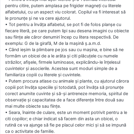
pentru citire, putem amplasa pe frigider magneți cu literele
alfabetului, cu un aspect viu colorat. Copilul va fi interesat să
le pronunțe și ne va cere ajutorul.
• Tot pentru a învăța alfabetul, se pot fi de folos planșe cu
fiecare literă, pe care putem lipi sau desena imagini cu obiecte
sau ființe ale căror denumiri încep cu litera respectivă. De
exemplu: G de la girafă, M de la mașină ș.a.m.d.
• Când ieșim la plimbare pe jos sau cu mașina, e bine să ne
formăm un obicei de a le arăta și citi plăcuțele cu numele
străzilor, afișele, firmele luminoase, explicându-le înțelesul
cuvintelor și asocierile. Acestea sunt moduri simple de a
familiariza copiii cu literele și cuvintele.
• Putem procura atlase cu animale și plante, cu ajutorul cărora
copiii pot învăța speciile și totodată, pot învăța să pronunțe
corect anumite cuvinte și să-și antreneze memoria, spiritul de
observație și capacitatea de a face diferențe între două sau
mai multe obiecte sau ființe.
• Seara, înainte de culare, este un moment potrivit pentru a le
citi copiilor; e chiar indicat să facem din asta un obicei, o
rutină ce va ajunge să fie pe placul celor mici și să se impună
ca o activitate de familie.