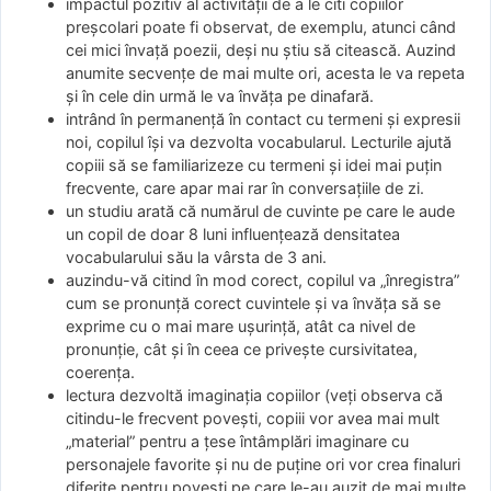
impactul pozitiv al activității de a le citi copiilor
preșcolari poate fi observat, de exemplu, atunci când
cei mici învață poezii, deși nu știu să citească. Auzind
anumite secvențe de mai multe ori, acesta le va repeta
și în cele din urmă le va învăța pe dinafară.
intrând în permanență în contact cu termeni și expresii
noi, copilul își va dezvolta vocabularul. Lecturile ajută
copiii să se familiarizeze cu termeni și idei mai puțin
frecvente, care apar mai rar în conversațiile de zi.
un studiu arată că numărul de cuvinte pe care le aude
un copil de doar 8 luni influențează densitatea
vocabularului său la vârsta de 3 ani.
auzindu-vă citind în mod corect, copilul va „înregistra”
cum se pronunță corect cuvintele și va învăța să se
exprime cu o mai mare ușurință, atât ca nivel de
pronunție, cât și în ceea ce privește cursivitatea,
coerența.
lectura dezvoltă imaginația copiilor (veți observa că
citindu-le frecvent povești, copiii vor avea mai mult
„material” pentru a țese întâmplări imaginare cu
personajele favorite și nu de puține ori vor crea finaluri
diferite pentru povești pe care le-au auzit de mai multe