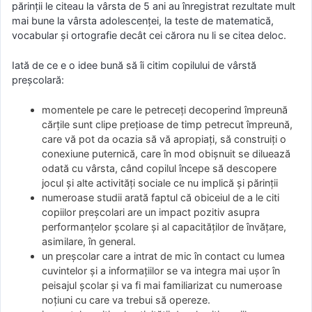
părinții le citeau la vârsta de 5 ani au înregistrat rezultate mult
mai bune la vârsta adolescenței, la teste de matematică,
vocabular și ortografie decât cei cărora nu li se citea deloc.
Iată de ce e o idee bună să îi citim copilului de vârstă
preșcolară:
momentele pe care le petreceți decoperind împreună
cărțile sunt clipe prețioase de timp petrecut împreună,
care vă pot da ocazia să vă apropiați, să construiți o
conexiune puternică, care în mod obișnuit se diluează
odată cu vârsta, când copilul începe să descopere
jocul și alte activități sociale ce nu implică și părinții
numeroase studii arată faptul că obiceiul de a le citi
copiilor preșcolari are un impact pozitiv asupra
performanțelor școlare și al capacităților de învățare,
asimilare, în general.
un preșcolar care a intrat de mic în contact cu lumea
cuvintelor și a informațiilor se va integra mai ușor în
peisajul școlar și va fi mai familiarizat cu numeroase
noțiuni cu care va trebui să opereze.