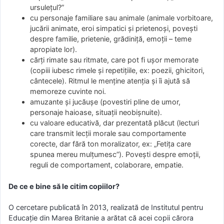
ursulețul?”
cu personaje familiare sau animale (animale vorbitoare,
jucării animate, eroi simpatici și prietenoși, povești
despre familie, prietenie, grădiniță, emoții – teme
apropiate lor).
cărți rimate sau ritmate, care pot fi ușor memorate
(copiii iubesc rimele și repetițiile, ex: poezii, ghicitori,
cântecele). Ritmul le menține atenția și îi ajută să
memoreze cuvinte noi.
amuzante și jucăușe (povestiri pline de umor,
personaje haioase, situații neobișnuite).
cu valoare educativă, dar prezentată plăcut (lecturi
care transmit lecții morale sau comportamente
corecte, dar fără ton moralizator, ex: „Fetița care
spunea mereu mulțumesc”). Povești despre emoții,
reguli de comportament, colaborare, empatie.
De ce e bine să le citim copiilor?
O cercetare publicată în 2013, realizată de Institutul pentru
Educație din Marea Britanie a arătat că acei copii cărora