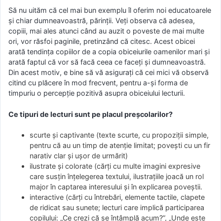
Să nu uităm că cel mai bun exemplu îl oferim noi educatoarele
și chiar dumneavoastră, părinții. Veți observa că adesea,
copiii, mai ales atunci când au auzit o poveste de mai multe
ori, vor răsfoi paginile, pretinzând că citesc. Acest obicei
arată tendința copiilor de a copia obiceiurile oamenilor mari și
arată faptul că vor să facă ceea ce faceți și dumneavoastră.
Din acest motiv, e bine să vă asigurați că cei mici vă observă
citind cu plăcere în mod frecvent, pentru a-și forma de
timpuriu o percepție pozitivă asupra obiceiului lecturii.
Ce tipuri de lecturi sunt pe placul preșcolarilor?
scurte și captivante (texte scurte, cu propoziții simple,
pentru că au un timp de atenție limitat; povești cu un fir
narativ clar și ușor de urmărit)
ilustrate și colorate (cărți cu multe imagini expresive
care susțin înțelegerea textului, ilustrațiile joacă un rol
major în captarea interesului și în explicarea poveștii.
interactive (cărți cu întrebări, elemente tactile, clapete
de ridicat sau sunete; lecturi care implică participarea
copilului: „Ce crezi că se întâmplă acum?”, „Unde este