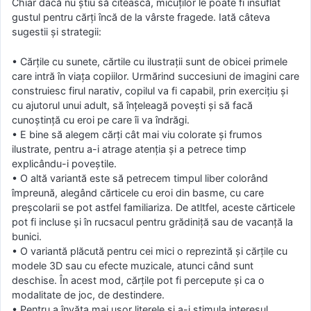
Chiar dacă nu știu să citească, micuților le poate fi insuflat
gustul pentru cărți încă de la vârste fragede. Iată câteva
sugestii și strategii:
• Cărțile cu sunete, cărtile cu ilustrații sunt de obicei primele
care intră în viața copiilor. Urmărind succesiuni de imagini care
construiesc firul narativ, copilul va fi capabil, prin exercițiu și
cu ajutorul unui adult, să înțeleagă povești și să facă
cunoștință cu eroi pe care îi va îndrăgi.
• E bine să alegem cărți cât mai viu colorate și frumos
ilustrate, pentru a-i atrage atenția și a petrece timp
explicându-i poveștile.
• O altă variantă este să petrecem timpul liber colorând
împreună, alegând cărticele cu eroi din basme, cu care
preșcolarii se pot astfel familiariza. De atltfel, aceste cărticele
pot fi incluse și în rucsacul pentru grădiniță sau de vacanță la
bunici.
• O variantă plăcută pentru cei mici o reprezintă și cărțile cu
modele 3D sau cu efecte muzicale, atunci când sunt
deschise. În acest mod, cărțile pot fi percepute și ca o
modalitate de joc, de destindere.
• Pentru a învăța mai ușor literele și a-i stimula interesul