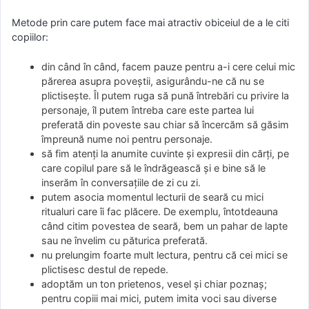
Metode prin care putem face mai atractiv obiceiul de a le citi
copiilor:
din când în când, facem pauze pentru a-i cere celui mic
părerea asupra poveștii, asigurându-ne că nu se
plictisește. Îl putem ruga să pună întrebări cu privire la
personaje, îl putem întreba care este partea lui
preferată din poveste sau chiar să încercăm să găsim
împreună nume noi pentru personaje.
să fim atenți la anumite cuvinte și expresii din cărți, pe
care copilul pare să le îndrăgească și e bine să le
inserăm în conversațiile de zi cu zi.
putem asocia momentul lecturii de seară cu mici
ritualuri care îi fac plăcere. De exemplu, întotdeauna
când citim povestea de seară, bem un pahar de lapte
sau ne învelim cu păturica preferată.
nu prelungim foarte mult lectura, pentru că cei mici se
plictisesc destul de repede.
adoptăm un ton prietenos, vesel și chiar poznaș;
pentru copiii mai mici, putem imita voci sau diverse