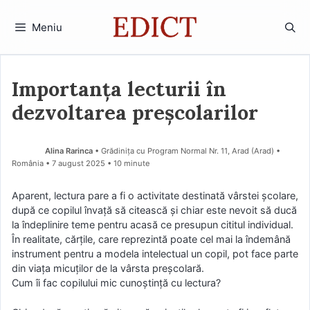
Sari
la
Meniu
conținut
Importanța lecturii în
dezvoltarea preșcolarilor
Alina Rarinca
• Grădinița cu Program Normal Nr. 11, Arad (Arad) •
România
7 august 2025
• 10 minute
Aparent, lectura pare a fi o activitate destinată vârstei școlare,
după ce copilul învață să citească și chiar este nevoit să ducă
la îndeplinire teme pentru acasă ce presupun cititul individual.
În realitate, cărțile, care reprezintă poate cel mai la îndemână
instrument pentru a modela intelectual un copil, pot face parte
din viața micuților de la vârsta preșcolară.
Cum îi fac copilului mic cunoștință cu lectura?