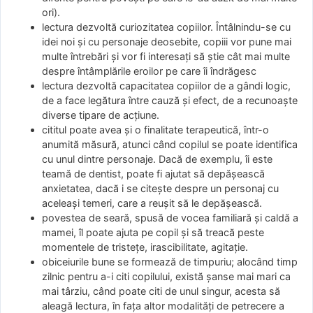
ori).
lectura dezvoltă curiozitatea copiilor. Întâlnindu-se cu
idei noi și cu personaje deosebite, copiii vor pune mai
multe întrebări și vor fi interesați să știe cât mai multe
despre întâmplările eroilor pe care îi îndrăgesc
lectura dezvoltă capacitatea copiilor de a gândi logic,
de a face legătura între cauză și efect, de a recunoaște
diverse tipare de acțiune.
cititul poate avea și o finalitate terapeutică, într-o
anumită măsură, atunci când copilul se poate identifica
cu unul dintre personaje. Dacă de exemplu, îi este
teamă de dentist, poate fi ajutat să depășească
anxietatea, dacă i se citește despre un personaj cu
aceleași temeri, care a reușit să le depășească.
povestea de seară, spusă de vocea familiară și caldă a
mamei, îl poate ajuta pe copil și să treacă peste
momentele de tristețe, irascibilitate, agitație.
obiceiurile bune se formează de timpuriu; alocând timp
zilnic pentru a-i citi copilului, există șanse mai mari ca
mai târziu, când poate citi de unul singur, acesta să
aleagă lectura, în fața altor modalități de petrecere a