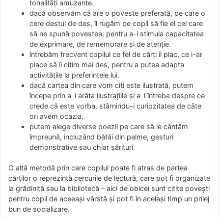
tonalități amuzante.
dacă observăm că are o poveste preferată, pe care o
cere destul de des, îl rugăm pe copil să fie el cel care
să ne spună povestea, pentru a-i stimula capacitatea
de exprimare, de rememorare și de atenție.
întrebăm frecvent copilul ce fel de cărți îi plac, ce i-ar
place să îi citim mai des, pentru a putea adapta
activitățile la preferințele lui.
dacă cartea din care vom citi este ilustrată, putem
începe prin a-i arăta ilustrațiile și a-l întreba despre ce
crede că este vorba, stârnindu-i curiozitatea de câte
ori avem ocazia.
putem alege diverse poezii pe care să le cântăm
împreună, incluzând bătăi din palme, gesturi
demonstrative sau chiar sărituri.
O altă metodă prin care copilul poate fi atras de partea
cărților o reprezintă cercurile de lectură, care pot fi organizate
la grădiniță sau la bibliotecă – aici de obicei sunt citite povești
pentru copii de aceeași vârstă și pot fi în același timp un prilej
bun de socializare.