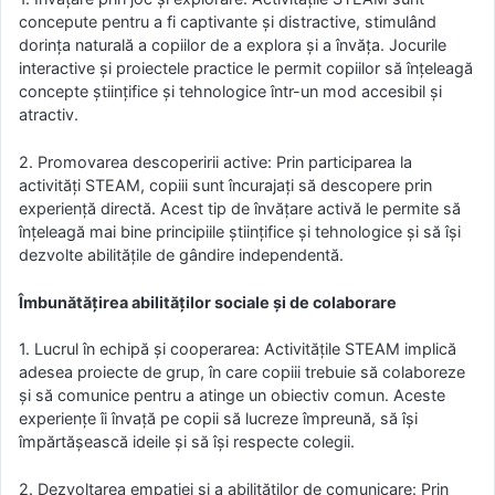
concepute pentru a fi captivante și distractive, stimulând
dorința naturală a copiilor de a explora și a învăța. Jocurile
interactive și proiectele practice le permit copiilor să înțeleagă
concepte științifice și tehnologice într-un mod accesibil și
atractiv.
2. Promovarea descoperirii active: Prin participarea la
activități STEAM, copiii sunt încurajați să descopere prin
experiență directă. Acest tip de învățare activă le permite să
înțeleagă mai bine principiile științifice și tehnologice și să își
dezvolte abilitățile de gândire independentă.
Îmbunătățirea abilităților sociale și de colaborare
1. Lucrul în echipă și cooperarea: Activitățile STEAM implică
adesea proiecte de grup, în care copiii trebuie să colaboreze
și să comunice pentru a atinge un obiectiv comun. Aceste
experiențe îi învață pe copii să lucreze împreună, să își
împărtășească ideile și să își respecte colegii.
2. Dezvoltarea empatiei și a abilităților de comunicare: Prin