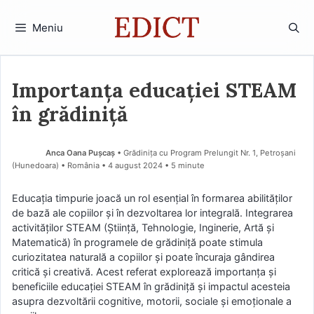
Sari
la
Meniu
conținut
Importanța educației STEAM
în grădiniță
Anca Oana Pușcaș
• Grădinița cu Program Prelungit Nr. 1, Petroșani
(Hunedoara) • România
4 august 2024
• 5 minute
Educația timpurie joacă un rol esențial în formarea abilităților
de bază ale copiilor și în dezvoltarea lor integrală. Integrarea
activităților STEAM (Știință, Tehnologie, Inginerie, Artă și
Matematică) în programele de grădiniță poate stimula
curiozitatea naturală a copiilor și poate încuraja gândirea
critică și creativă. Acest referat explorează importanța și
beneficiile educației STEAM în grădiniță și impactul acesteia
asupra dezvoltării cognitive, motorii, sociale și emoționale a