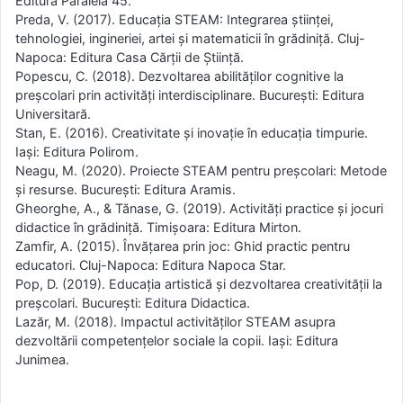
Editura Paralela 45.
Preda, V. (2017). Educația STEAM: Integrarea științei,
tehnologiei, ingineriei, artei și matematicii în grădiniță. Cluj-
Napoca: Editura Casa Cărții de Știință.
Popescu, C. (2018). Dezvoltarea abilităților cognitive la
preșcolari prin activități interdisciplinare. București: Editura
Universitară.
Stan, E. (2016). Creativitate și inovație în educația timpurie.
Iași: Editura Polirom.
Neagu, M. (2020). Proiecte STEAM pentru preșcolari: Metode
și resurse. București: Editura Aramis.
Gheorghe, A., & Tănase, G. (2019). Activități practice și jocuri
didactice în grădiniță. Timișoara: Editura Mirton.
Zamfir, A. (2015). Învățarea prin joc: Ghid practic pentru
educatori. Cluj-Napoca: Editura Napoca Star.
Pop, D. (2019). Educația artistică și dezvoltarea creativității la
preșcolari. București: Editura Didactica.
Lazăr, M. (2018). Impactul activităților STEAM asupra
dezvoltării competențelor sociale la copii. Iași: Editura
Junimea.