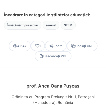
Încadrare în categoriile științelor educației:
Învățământ preșcolar
semnal
STEM
4.647
1
Share
Copiați URL
Descărcați PDF
PDF
prof. Anca Oana Pușcaș
Grădinița cu Program Prelungit Nr. 1, Petroșani
(Hunedoara), România