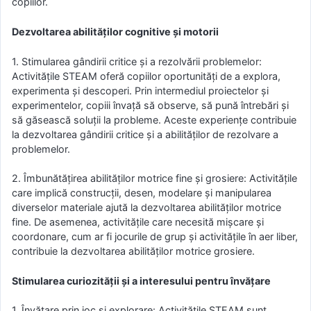
copiilor.
Dezvoltarea abilităților cognitive și motorii
1. Stimularea gândirii critice și a rezolvării problemelor:
Activitățile STEAM oferă copiilor oportunități de a explora,
experimenta și descoperi. Prin intermediul proiectelor și
experimentelor, copiii învață să observe, să pună întrebări și
să găsească soluții la probleme. Aceste experiențe contribuie
la dezvoltarea gândirii critice și a abilităților de rezolvare a
problemelor.
2. Îmbunătățirea abilităților motrice fine și grosiere: Activitățile
care implică construcții, desen, modelare și manipularea
diverselor materiale ajută la dezvoltarea abilităților motrice
fine. De asemenea, activitățile care necesită mișcare și
coordonare, cum ar fi jocurile de grup și activitățile în aer liber,
contribuie la dezvoltarea abilităților motrice grosiere.
Stimularea curiozității și a interesului pentru învățare
1. Învățare prin joc și explorare: Activitățile STEAM sunt