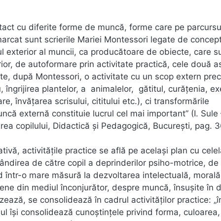
 contact cu diferite forme de muncă, forme care pe parcursu
emarcat sunt scrierile Mariei Montessori legate de concep
exterior al muncii, ca producătoare de obiecte, care s
rior, de autoformare prin activitate practică, cele două 
 este, după Montessori, o activitate cu un scop extern prec
îngrijirea plantelor, a animalelor, gătitul, curățenia, e
e, învățarea scrisului, cititului etc.), ci transformările
ncă externă constituie lucrul cel mai important” (I. Sule 
ea copilului, Didactică și Pedagogică, București, pag. 3
ă, activitățile practice se află pe același plan cu celel
bândirea de către copil a deprinderilor psiho-motrice, de
d într-o mare măsură la dezvoltarea intelectuală, morală
ene din mediul înconjurător, despre muncă, însușite în di
zează, se consolidează în cadrul activităților practice: „î
ul își consolidează cunoștințele privind forma, culoarea,