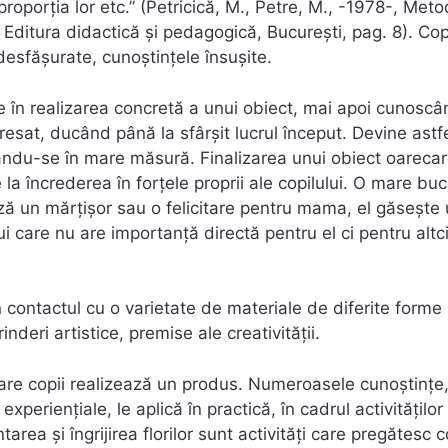
proporția lor etc.” (Petricică, M., Petre, M., -1978-, Meto
, Editura didactică și pedagogică, București, pag. 8). Copi
e desfășurate, cunoștințele însușite.
e în realizarea concretă a unui obiect, mai apoi cunoscâ
eresat, ducând până la sfârșit lucrul început. Devine astfe
ltându-se în mare măsură. Finalizarea unui obiect oareca
la încrederea în forțele proprii ale copilului. O mare buc
ză un mărțișor sau o felicitare pentru mama, el găsește u
ui care nu are importanță directă pentru el ci pentru altc
 contactul cu o varietate de materiale de diferite forme 
inderi artistice, premise ale creativității.
n care copii realizează un produs. Numeroasele cunoștințe
experiențiale, le aplică în practică, în cadrul activităților
rea și îngrijirea florilor sunt activități care pregătesc c