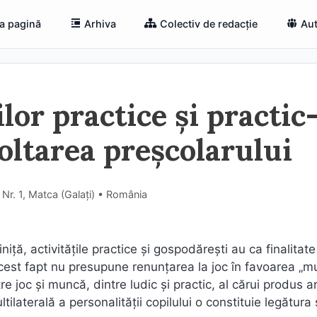
a pagină
Arhiva
Colectiv de redacție
Aut
lor practice și practic
oltarea preșcolarului
 Nr. 1, Matca (Galaţi) • România
iniță, activitățile practice și gospodărești au ca finalitate
cest fapt nu presupune renunțarea la joc în favoarea „mu
e joc și muncă, dintre ludic și practic, al cărui produs a
tilaterală a personalității copilului o constituie legătura