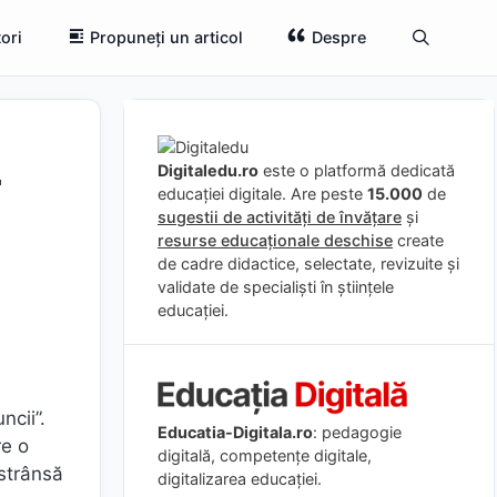
ori
Propuneți un articol
Despre
-
Digitaledu.ro
este o platformă dedicată
educației digitale. Are peste
15.000
de
sugestii de activități de învățare
și
resurse educaționale deschise
create
de cadre didactice, selectate, revizuite și
validate de specialiști în științele
educației.
ncii”.
Educatia-Digitala.ro
: pedagogie
re o
digitală, competențe digitale,
 strânsă
digitalizarea educației.