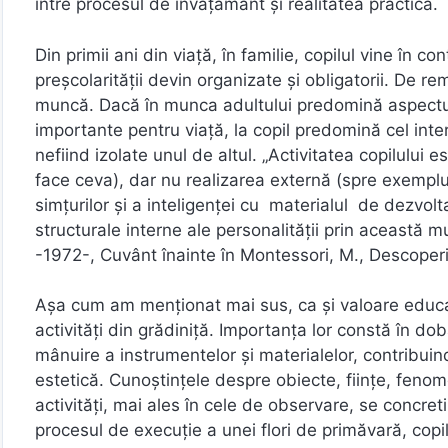
între procesul de învățământ și realitatea practică.
Din primii ani din viață, în familie, copilul vine în
preșcolarității devin organizate și obligatorii. De r
muncă. Dacă în munca adultului predomină aspectul 
importante pentru viață, la copil predomină cel inte
nefiind izolate unul de altul. „Activitatea copilului
face ceva), dar nu realizarea externă (spre exemplu, 
simțurilor și a inteligenței cu materialul de dezvoltar
structurale interne ale personalității prin această mu
-1972-, Cuvânt înainte în Montessori, M., Descoperir
Așa cum am menționat mai sus, ca și valoare educativ
activități din grădiniță. Importanța lor constă în do
mânuire a instrumentelor și materialelor, contribuin
estetică. Cunoștințele despre obiecte, ființe, fenom
activități, mai ales în cele de observare, se concreti
procesul de execuție a unei flori de primăvară, copil