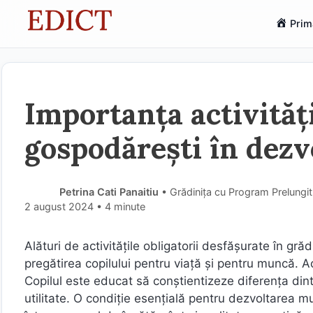
Sari
Prim
la
conținut
Importanța activități
gospodărești în dezv
Petrina Cati Panaitiu
• Grădinița cu Program Prelungit
2 august 2024
• 4 minute
Alături de activitățile obligatorii desfășurate în grăd
pregătirea copilului pentru viață și pentru muncă. A
Copilul este educat să conștientizeze diferența dintr
utilitate. O condiție esențială pentru dezvoltarea mul