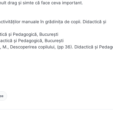
u mult drag și simte că face ceva important.
ctivităților manuale în grădinița de copii. Didactică și
ică și Pedagogică, București
dactică și Pedagogică, București
i, M., Descoperirea copilului, (pp 36). Didactică și Pedag
ice