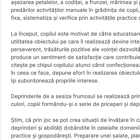
așezarea petalelor, a codiței, a frunzei, mărimea și 
predărilor activităților manuale în grădinița de copii
fixa, sistematiza și verifica prin activitățile practic
La început, copilul este motivat de către educatoar
utilitatea obiectului pe care îl realizează devine int
perseverent, trăsăturile pozitive ale voinței dezvo
produce un sentiment de satisfacție care contribuie 
citește pe chipul copilului atunci când confecționea
în ceea ce face, depune efort în realizarea obiectul
își subordonează propriile interese.
Deprinderile de a sesiza frumosul se realizează prin
culori, copiii formându-și o serie de priceperi și depr
Știm, că prin joc se pot crea situații de învățare î
deprinderi și abilități dobândite în celelalte domenii 
practice și gospodărești. Preparare unei salate, planta