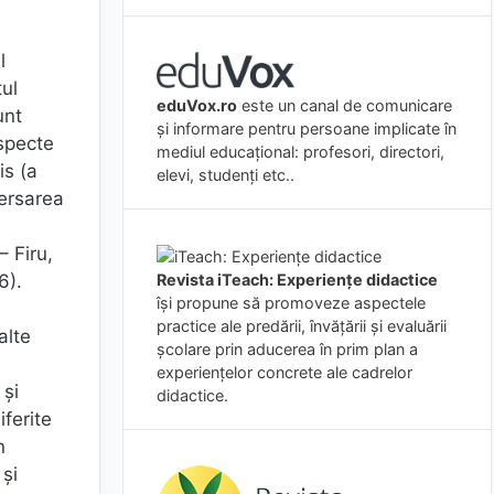
l
tul
eduVox.ro
este un canal de comunicare
unt
și informare pentru persoane implicate în
aspecte
mediul educațional: profesori, directori,
is (a
elevi, studenți etc..
xersarea
– Firu,
6).
Revista iTeach: Experienţe didactice
îşi propune să promoveze aspectele
practice ale predării, învăţării şi evaluării
alte
şcolare prin aducerea în prim plan a
experienţelor concrete ale cadrelor
 și
didactice.
ferite
n
 și