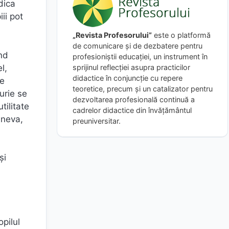
dica
ii pot
„Revista Profesorului”
este o platformă
de comunicare și de dezbatere pentru
nd
profesioniștii educației, un instrument în
l,
sprijinul reflecției asupra practicilor
didactice în conjuncție cu repere
re
teoretice, precum și un catalizator pentru
urie se
dezvoltarea profesională continuă a
tilitate
cadrelor didactice din învățământul
ineva,
preuniversitar.
și
,
opilul