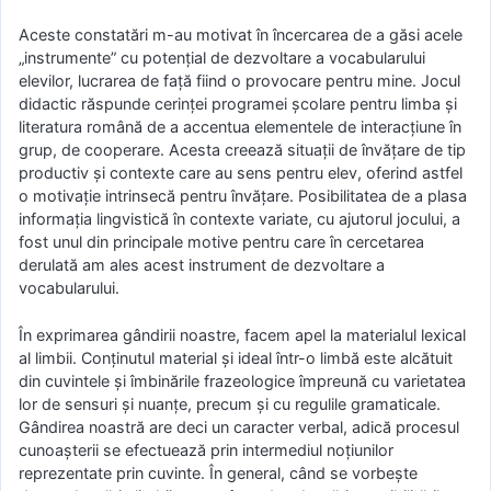
Aceste constatări m-au motivat în încercarea de a găsi acele
„instrumente” cu potențial de dezvoltare a vocabularului
elevilor, lucrarea de față fiind o provocare pentru mine. Jocul
didactic răspunde cerinței programei școlare pentru limba și
literatura română de a accentua elementele de interacțiune în
grup, de cooperare. Acesta creează situații de învățare de tip
productiv și contexte care au sens pentru elev, oferind astfel
o motivație intrinsecă pentru învățare. Posibilitatea de a plasa
informația lingvistică în contexte variate, cu ajutorul jocului, a
fost unul din principale motive pentru care în cercetarea
derulată am ales acest instrument de dezvoltare a
vocabularului.
În exprimarea gândirii noastre, facem apel la materialul lexical
al limbii. Conținutul material și ideal într-o limbă este alcătuit
din cuvintele și îmbinările frazeologice împreună cu varietatea
lor de sensuri și nuanțe, precum și cu regulile gramaticale.
Gândirea noastră are deci un caracter verbal, adică procesul
cunoașterii se efectuează prin intermediul noțiunilor
reprezentate prin cuvinte. În general, când se vorbește