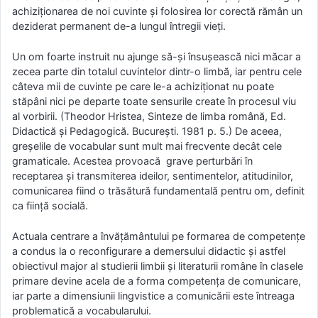
achiziţionarea de noi cuvinte şi folosirea lor corectă rămân un
deziderat permanent de-a lungul întregii vieţi.
Un om foarte instruit nu ajunge să-şi însuşească nici măcar a
zecea parte din totalul cuvintelor dintr-o limbă, iar pentru cele
câteva mii de cuvinte pe care le-a achiziţionat nu poate
stăpâni nici pe departe toate sensurile create în procesul viu
al vorbirii. (Theodor Hristea, Sinteze de limba română, Ed.
Didactică şi Pedagogică. Bucureşti. 1981 p. 5.) De aceea,
greşelile de vocabular sunt mult mai frecvente decât cele
gramaticale. Acestea provoacă grave perturbări în
receptarea şi transmiterea ideilor, sentimentelor, atitudinilor,
comunicarea fiind o trăsătură fundamentală pentru om, definit
ca fiinţă socială.
Actuala centrare a învățământului pe formarea de competențe
a condus la o reconfigurare a demersului didactic și astfel
obiectivul major al studierii limbii și literaturii române în clasele
primare devine acela de a forma competența de comunicare,
iar parte a dimensiunii lingvistice a comunicării este întreaga
problematică a vocabularului.