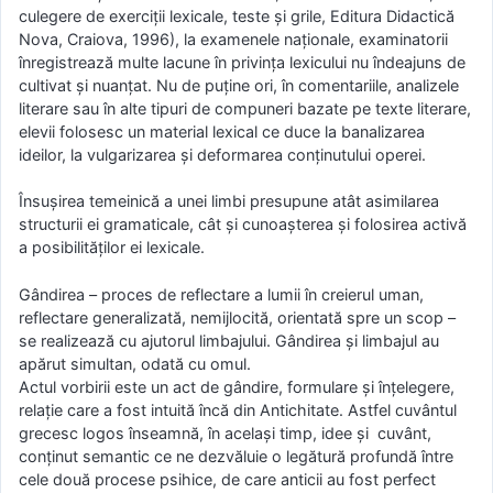
culegere de exerciții lexicale, teste și grile, Editura Didactică
Nova, Craiova, 1996), la examenele naționale, examinatorii
înregistrează multe lacune în privința lexicului nu îndeajuns de
cultivat și nuanțat. Nu de puține ori, în comentariile, analizele
literare sau în alte tipuri de compuneri bazate pe texte literare,
elevii folosesc un material lexical ce duce la banalizarea
ideilor, la vulgarizarea și deformarea conținutului operei.
Însușirea temeinică a unei limbi presupune atât asimilarea
structurii ei gramaticale, cât și cunoașterea și folosirea activă
a posibilităților ei lexicale.
Gândirea – proces de reflectare a lumii în creierul uman,
reflectare generalizată, nemijlocită, orientată spre un scop –
se realizează cu ajutorul limbajului. Gândirea şi limbajul au
apărut simultan, odată cu omul.
Actul vorbirii este un act de gândire, formulare şi înțelegere,
relație care a fost intuită încă din Antichitate. Astfel cuvântul
grecesc logos înseamnă, în același timp, idee și cuvânt,
conținut semantic ce ne dezvăluie o legătură profundă între
cele două procese psihice, de care anticii au fost perfect