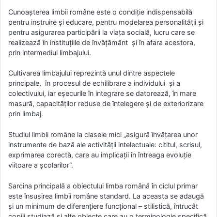
Cunoaşterea limbii române este o condiţie indispensabilă
pentru instruire şi educare, pentru modelarea personalităţii şi
pentru asigurarea participării la viaţa socială, lucru care se
realizează în instituţiile de învăţământ şi în afara acestora,
prin intermediul limbajului.
Cultivarea limbajului reprezintă unul dintre aspectele
principale, în procesul de echilibrare a individului şi a
colectivului, iar eşecurile în integrare se datorează, în mare
masură, capacităţilor reduse de întelegere şi de exteriorizare
prin limbaj.
Studiul limbii române la clasele mici „asigură învăţarea unor
instrumente de bază ale activităţii intelectuale: cititul, scrisul,
exprimarea corectă, care au implicaţii în întreaga evoluţie
viitoare a şcolarilor”.
Sarcina principală a obiectului limba română în ciclul primar
este însuşirea limbii române standard. La aceasta se adaugă
şi un minimum de diferenţiere funcţional – stilistică, întrucât
copiii studiază şi alte obiecte care au o terminologie specifică.