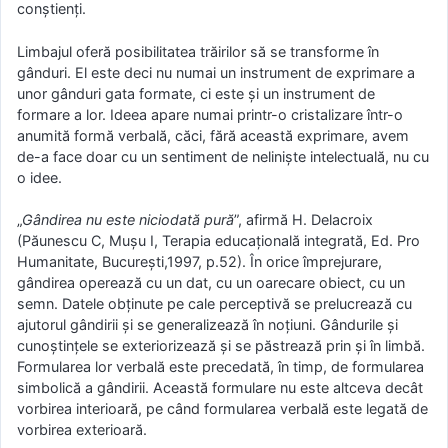
conștienți.
Limbajul oferă posibilitatea trăirilor să se transforme în
gânduri. El este deci nu numai un instrument de exprimare a
unor gânduri gata formate, ci este şi un instrument de
formare a lor. Ideea apare numai printr-o cristalizare într-o
anumită formă verbală, căci, fără această exprimare, avem
de-a face doar cu un sentiment de nelinişte intelectuală, nu cu
o idee.
„
Gândirea nu este niciodată pură
”, afirmă H. Delacroix
(Păunescu C, Muşu I, Terapia educațională integrată, Ed. Pro
Humanitate, București,1997, p.52). În orice împrejurare,
gândirea operează cu un dat, cu un oarecare obiect, cu un
semn. Datele obţinute pe cale perceptivă se prelucrează cu
ajutorul gândirii şi se generalizează în noţiuni. Gândurile şi
cunoştinţele se exteriorizează şi se păstrează prin şi în limbă.
Formularea lor verbală este precedată, în timp, de formularea
simbolică a gândirii. Această formulare nu este altceva decât
vorbirea interioară, pe când formularea verbală este legată de
vorbirea exterioară.