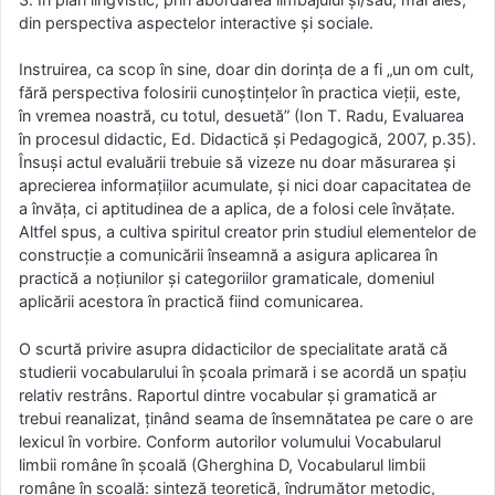
din perspectiva aspectelor interactive și sociale.
Instruirea, ca scop în sine, doar din dorința de a fi „un om cult,
fără perspectiva folosirii cunoștințelor în practica vieții, este,
în vremea noastră, cu totul, desuetă” (Ion T. Radu, Evaluarea
în procesul didactic, Ed. Didactică şi Pedagogică, 2007, p.35).
Însuși actul evaluării trebuie să vizeze nu doar măsurarea și
aprecierea informațiilor acumulate, și nici doar capacitatea de
a învăța, ci aptitudinea de a aplica, de a folosi cele învățate.
Altfel spus, a cultiva spiritul creator prin studiul elementelor de
construcție a comunicării înseamnă a asigura aplicarea în
practică a noțiunilor și categoriilor gramaticale, domeniul
aplicării acestora în practică fiind comunicarea.
O scurtă privire asupra didacticilor de specialitate arată că
studierii vocabularului în școala primară i se acordă un spațiu
relativ restrâns. Raportul dintre vocabular și gramatică ar
trebui reanalizat, ținând seama de însemnătatea pe care o are
lexicul în vorbire. Conform autorilor volumului Vocabularul
limbii române în școală (Gherghina D, Vocabularul limbii
române în școală: sinteză teoretică, îndrumător metodic,