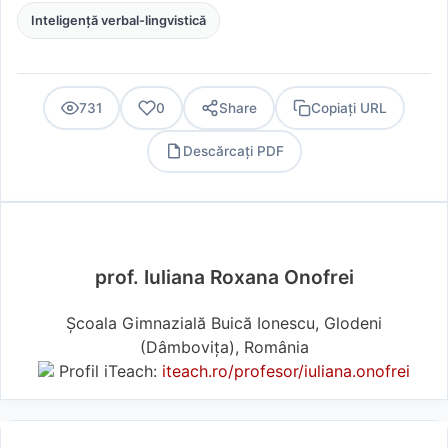
Inteligență verbal-lingvistică
731
0
Share
Copiați URL
Descărcați PDF
PDF
prof. Iuliana Roxana Onofrei
Școala Gimnazială Buică Ionescu, Glodeni
(Dâmboviţa), România
Profil iTeach:
iteach.ro/profesor/iuliana.onofrei