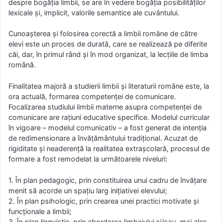
despre bogăția limbii, se are în vedere bogăția posibilităților
lexicale și, implicit, valorile semantice ale cuvântului.
Cunoașterea și folosirea corectă a limbii române de către
elevi este un proces de durată, care se realizează pe diferite
căi, dar, în primul rând și în mod organizat, la lecțiile de limba
română.
Finalitatea majoră a studierii limbii și literaturii române este, la
ora actuală, formarea competenței de comunicare.
Focalizarea studiului limbii materne asupra competenței de
comunicare are rațiuni educative specifice. Modelul curricular
în vigoare – modelul comunicativ – a fost generat de intenția
de redimensionare a învățământului tradițional. Acuzat de
rigiditate și neaderență la realitatea extrașcolară, procesul de
formare a fost remodelat la următoarele niveluri:
1. În plan pedagogic, prin constituirea unui cadru de învățare
menit să acorde un spațiu larg inițiativei elevului;
2. În plan psihologic, prin crearea unei practici motivate și
funcționale a limbii;
3. În plan lingvistic, prin abordarea limbajului și/sau, mai ales,