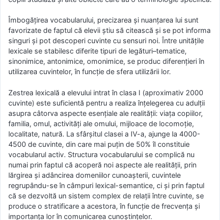
Îmbogăţirea vocabularului, precizarea şi nuanţarea lui sunt
favorizate de faptul că elevii ştiu să citească şi se pot informa
singuri şi pot descoperi cuvinte cu sensuri noi. Între unităţile
lexicale se stabilesc diferite tipuri de legături–tematice,
sinonimice, antonimice, omonimice, se produc diferenţieri în
utilizarea cuvintelor, în funcţie de sfera utilizării lor.
Zestrea lexicală a elevului intrat în clasa I (aproximativ 2000
cuvinte) este suficientă pentru a realiza înțelegerea cu adulții
asupra câtorva aspecte esențiale ale realității: viața copiilor,
familia, omul, activități ale omului, mijloace de locomoție,
localitate, natură. La sfârșitul clasei a IV-a, ajunge la 4000-
4500 de cuvinte, din care mai puțin de 50% îl constituie
vocabularul activ. Structura vocabularului se complică nu
numai prin faptul că acoperă noi aspecte ale realității, prin
lărgirea și adâncirea domeniilor cunoașterii, cuvintele
regrupându-se în câmpuri lexical-semantice, ci și prin faptul
că se dezvoltă un sistem complex de relații între cuvinte, se
produce o stratificare a acestora, în funcție de frecvența și
importanța lor în comunicarea cunoștințelor.