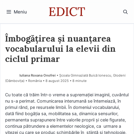
Sari
la
Meniu
conținut
Îmbogățirea și nuanțarea
vocabularului la elevii din
ciclul primar
Iuliana Roxana Onofrei
• Școala Gimnazială Buică Ionescu, Glodeni
(Dâmboviţa) • România
8 august 2025
• 8 minute
Cu toate că trăim într-o vreme a supremației imaginii, cuvântul
nu s-a perimat. Comunicarea interumană se întemeiază, în
primul rând, pe resursele limbii. În domeniul vocabularului,
dată fiind bogăția sa, mobilitatea sa, dinamica sensurilor,
permanenta suprapunere între valorile proprii şi cele figurate,
continua pătrundere a elementelor neologice, ca urmare a
vitezei cu care se produc schimbările în ştiinţă şi tehnologie,