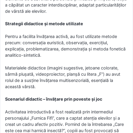
a căpătat un caracter interdisciplinar, adaptat particularităților
de vârstă ale elevilor.
Strategii didactice și metode utilizate
Pentru a facilita învățarea activă, au fost utilizate metode
precum: conversația euristică, observația, exercițiul,
explicația, problematizarea, demonstrația și metoda fonetică
analitico-sintetică.
Materialele didactice (imagini sugestive, jetoane colorate,
sârmă plușată, videoproiector, planșă cu litera „F”) au avut
rolul de a susține învățarea multisenzorială, esențială la
această vârstă.
Scenariul didactic – învățare prin poveste și joc
Activitatea introductivă a fost realizată prin intermediul
personajului „Furnica Fifi”, care a captat atenția elevilor și a
creat un cadru afectiv pozitiv. Pornind de la întrebarea „Care
este cea mai harnică insectă?”, copiii au fost provocați să