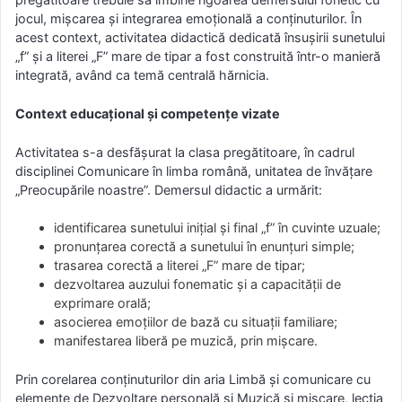
jocul, mișcarea și integrarea emoțională a conținuturilor. În
acest context, activitatea didactică dedicată însușirii sunetului
„f” și a literei „F” mare de tipar a fost construită într-o manieră
integrată, având ca temă centrală hărnicia.
Context educațional și competențe vizate
Activitatea s-a desfășurat la clasa pregătitoare, în cadrul
disciplinei Comunicare în limba română, unitatea de învățare
„Preocupările noastre”. Demersul didactic a urmărit:
identificarea sunetului inițial și final „f” în cuvinte uzuale;
pronunțarea corectă a sunetului în enunțuri simple;
trasarea corectă a literei „F” mare de tipar;
dezvoltarea auzului fonematic și a capacității de
exprimare orală;
asocierea emoțiilor de bază cu situații familiare;
manifestarea liberă pe muzică, prin mișcare.
Prin corelarea conținuturilor din aria Limbă și comunicare cu
elemente de Dezvoltare personală și Muzică și mișcare, lecția