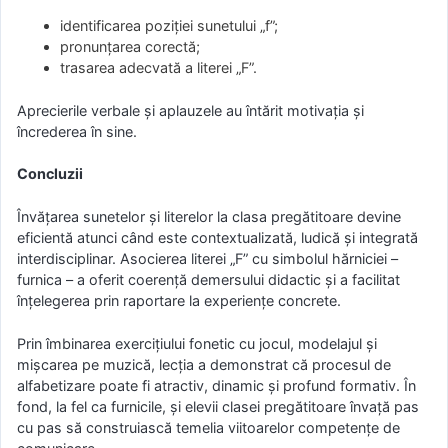
identificarea poziției sunetului „f”;
pronunțarea corectă;
trasarea adecvată a literei „F”.
Aprecierile verbale și aplauzele au întărit motivația și
încrederea în sine.
Concluzii
Învățarea sunetelor și literelor la clasa pregătitoare devine
eficientă atunci când este contextualizată, ludică și integrată
interdisciplinar. Asocierea literei „F” cu simbolul hărniciei –
furnica – a oferit coerență demersului didactic și a facilitat
înțelegerea prin raportare la experiențe concrete.
Prin îmbinarea exercițiului fonetic cu jocul, modelajul și
mișcarea pe muzică, lecția a demonstrat că procesul de
alfabetizare poate fi atractiv, dinamic și profund formativ. În
fond, la fel ca furnicile, și elevii clasei pregătitoare învață pas
cu pas să construiască temelia viitoarelor competențe de