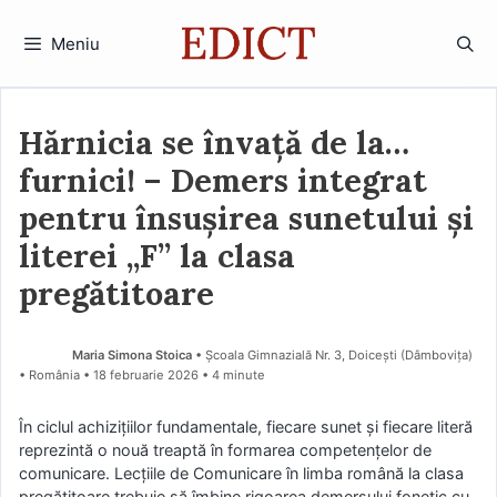
Sari
la
Meniu
conținut
Hărnicia se învață de la…
furnici! – Demers integrat
pentru însușirea sunetului și
literei „F” la clasa
pregătitoare
Maria Simona Stoica
• Școala Gimnazială Nr. 3, Doicești (Dâmboviţa)
• România
18 februarie 2026
• 4 minute
În ciclul achizițiilor fundamentale, fiecare sunet și fiecare literă
reprezintă o nouă treaptă în formarea competențelor de
comunicare. Lecțiile de Comunicare în limba română la clasa
pregătitoare trebuie să îmbine rigoarea demersului fonetic cu