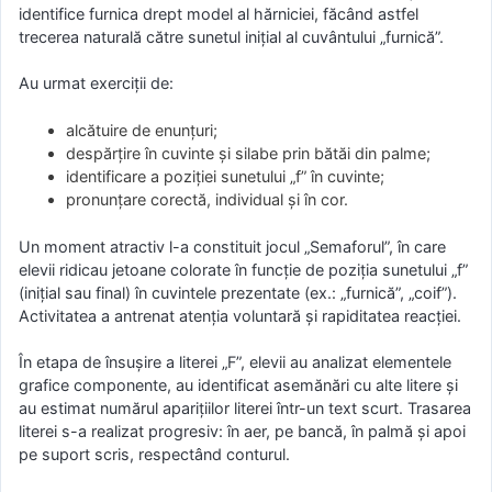
identifice furnica drept model al hărniciei, făcând astfel
trecerea naturală către sunetul inițial al cuvântului „furnică”.
Au urmat exerciții de:
alcătuire de enunțuri;
despărțire în cuvinte și silabe prin bătăi din palme;
identificare a poziției sunetului „f” în cuvinte;
pronunțare corectă, individual și în cor.
Un moment atractiv l-a constituit jocul „Semaforul”, în care
elevii ridicau jetoane colorate în funcție de poziția sunetului „f”
(inițial sau final) în cuvintele prezentate (ex.: „furnică”, „coif”).
Activitatea a antrenat atenția voluntară și rapiditatea reacției.
În etapa de însușire a literei „F”, elevii au analizat elementele
grafice componente, au identificat asemănări cu alte litere și
au estimat numărul aparițiilor literei într-un text scurt. Trasarea
literei s-a realizat progresiv: în aer, pe bancă, în palmă și apoi
pe suport scris, respectând conturul.