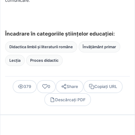
comunicare.
Încadrare în categoriile științelor educației:
Didactica limbii și literaturii române
Învățământ primar
Lecția
Proces didactic
379
0
Share
Copiați URL
Descărcați PDF
PDF