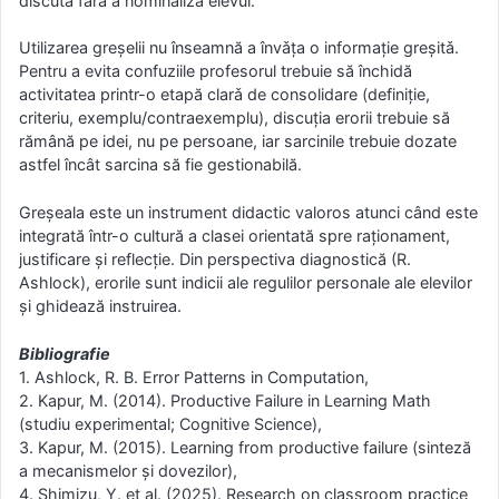
discută fără a nominaliza elevul.
Utilizarea greșelii nu înseamnă a învǎța o informație greşitǎ.
Pentru a evita confuziile profesorul trebuie să închidă
activitatea printr-o etapă clarǎ de consolidare (definiție,
criteriu, exemplu/contraexemplu), discuția erorii trebuie să
rămână pe idei, nu pe persoane, iar sarcinile trebuie dozate
astfel încât sarcina să fie gestionabilă.
Greșeala este un instrument didactic valoros atunci când este
integrată într-o cultură a clasei orientată spre raționament,
justificare și reflecție. Din perspectiva diagnostică (R.
Ashlock), erorile sunt indicii ale regulilor personale ale elevilor
și ghidează instruirea.
Bibliografie
1. Ashlock, R. B. Error Patterns in Computation,
2. Kapur, M. (2014). Productive Failure in Learning Math
(studiu experimental; Cognitive Science),
3. Kapur, M. (2015). Learning from productive failure (sinteză
a mecanismelor și dovezilor),
4. Shimizu, Y. et al. (2025). Research on classroom practice