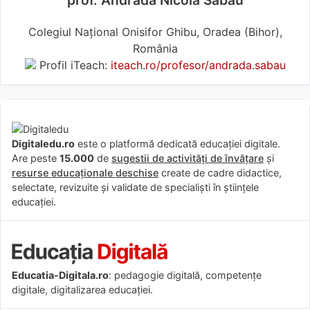
prof. Andrada Nicola Sabău
Colegiul Național Onisifor Ghibu, Oradea (Bihor),
România
Profil iTeach:
iteach.ro/profesor/andrada.sabau
Digitaledu.ro
este o platformă dedicată educației digitale.
Are peste
15.000
de
sugestii de activități de învățare
și
resurse educaționale deschise
create de cadre didactice,
selectate, revizuite și validate de specialiști în științele
educației.
Educatia-Digitala.ro
: pedagogie digitală, competențe
digitale, digitalizarea educației.