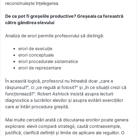
reconstruiește înțelegerea.
De ce pot fi greșelile productive? Greșeala ca fereastră
către gândirea elevului
Analiza de erori permite profesorului să distingă:
erori de execuție
erori conceptuale
erori procedurale sistematice
erori de reprezentare
În această logică, profesorul nu întreabă doar „care e
răspunsul?”, ci „ce regulă ai folosit?” și „în ce situații crezi că
funcționează?”. Robert Ashlock insistă asupra lecturii
diagnostice a lucrărilor elevilor și asupra evitării exercițiilor
care ar întări procedura greșită.
Mai multe cercetǎri arată că discutarea erorilor poate genera
explorare: elevii compară strategii, caută contraexemple,
justifică, clarifică definiții și limite de aplicare ale regulilor. O