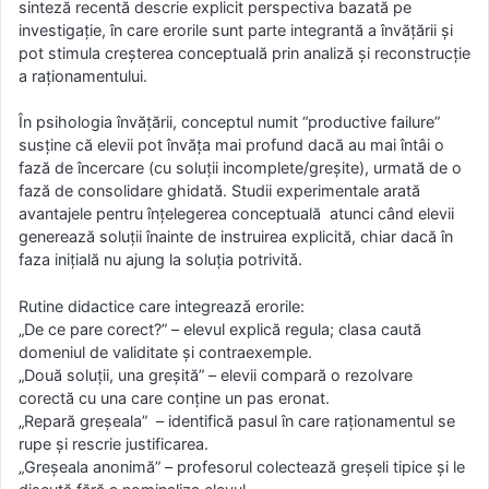
sinteză recentă descrie explicit perspectiva bazată pe
investigație, în care erorile sunt parte integrantă a învățării și
pot stimula creșterea conceptuală prin analiză și reconstrucție
a raționamentului.
În psihologia învățării, conceptul numit “productive failure”
susține că elevii pot învăța mai profund dacă au mai întâi o
fază de încercare (cu soluții incomplete/greșite), urmată de o
fază de consolidare ghidată. Studii experimentale arată
avantajele pentru înțelegerea conceptuală atunci când elevii
generează soluții înainte de instruirea explicită, chiar dacă în
faza inițială nu ajung la soluția potrivitǎ.
Rutine didactice care integreazǎ erorile:
„De ce pare corect?” – elevul explică regula; clasa caută
domeniul de validitate și contraexemple.
„Două soluții, una greșită” – elevii compară o rezolvare
corectă cu una care conține un pas eronat.
„Repară greșeala” – identifică pasul în care raționamentul se
rupe și rescrie justificarea.
„Greșeala anonimă” – profesorul colectează greșeli tipice și le