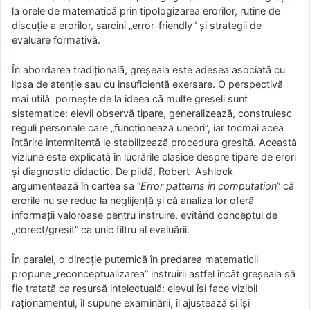
la orele de matematicǎ prin tipologizarea erorilor, rutine de
discuție a erorilor, sarcini „error-friendly” și strategii de
evaluare formativă.
În abordarea tradițională, greșeala este adesea asociată cu
lipsa de atenție sau cu insuficientă exersare. O perspectivă
mai utilă pornește de la ideea că multe greșeli sunt
sistematice: elevii observă tipare, generalizează, construiesc
reguli personale care „funcționează uneori”, iar tocmai acea
întărire intermitentă le stabilizează procedura greșită. Această
viziune este explicatǎ în lucrările clasice despre tipare de erori
și diagnostic didactic. De pildă, Robert Ashlock
argumentează în cartea sa “
Error patterns in computation
” că
erorile nu se reduc la neglijență și că analiza lor oferă
informații valoroase pentru instruire, evitând conceptul de
„corect/greșit” ca unic filtru al evaluării.
În paralel, o direcție puternică în predarea matematicii
propune „reconceptualizarea” instruirii astfel încât greșeala să
fie tratată ca resursă intelectualǎ: elevul își face vizibil
raționamentul, îl supune examinării, îl ajustează și își