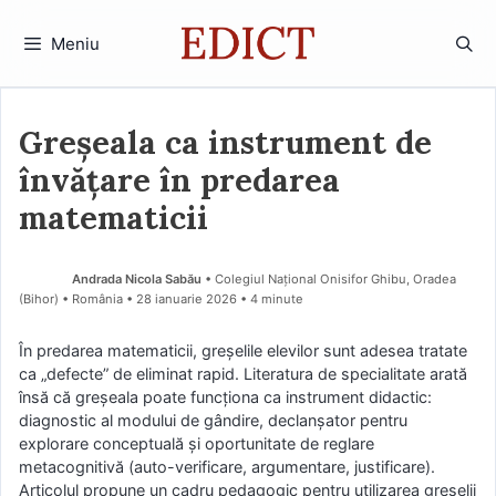
Sari
la
Meniu
conținut
Greșeala ca instrument de
învățare în predarea
matematicii
Andrada Nicola Sabău
• Colegiul Național Onisifor Ghibu, Oradea
(Bihor) • România
28 ianuarie 2026
• 4 minute
În predarea matematicii, greșelile elevilor sunt adesea tratate
ca „defecte” de eliminat rapid. Literatura de specialitate arată
însă că greșeala poate funcționa ca instrument didactic:
diagnostic al modului de gândire, declanșator pentru
explorare conceptuală și oportunitate de reglare
metacognitivă (auto-verificare, argumentare, justificare).
Articolul propune un cadru pedagogic pentru utilizarea greșelii