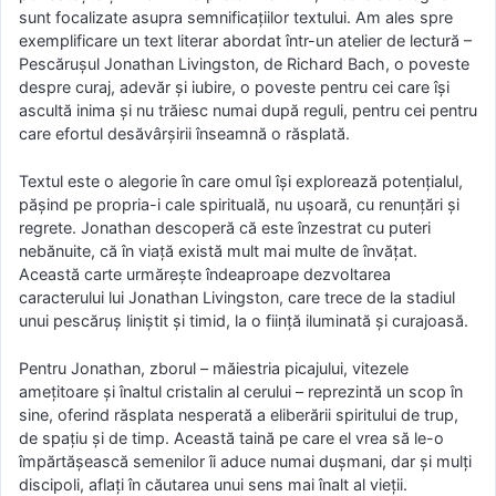
sunt focalizate asupra semnificaţiilor textului. Am ales spre
exemplificare un text literar abordat într-un atelier de lectură –
Pescăruşul Jonathan Livingston, de Richard Bach, o poveste
despre curaj, adevăr și iubire, o poveste pentru cei care îşi
ascultă inima şi nu trăiesc numai după reguli, pentru cei pentru
care efortul desăvârşirii înseamnă o răsplată.
Textul este o alegorie în care omul îşi explorează potenţialul,
păşind pe propria-i cale spirituală, nu uşoară, cu renunţări şi
regrete. Jonathan descoperă că este înzestrat cu puteri
nebănuite, că în viaţă există mult mai multe de învăţat.
Această carte urmăreşte îndeaproape dezvoltarea
caracterului lui Jonathan Livingston, care trece de la stadiul
unui pescăruș liniștit și timid, la o ființă iluminată şi curajoasă.
Pentru Jonathan, zborul – măiestria picajului, vitezele
ameţitoare şi înaltul cristalin al cerului – reprezintă un scop în
sine, oferind răsplata nesperată a eliberării spiritului de trup,
de spaţiu şi de timp. Această taină pe care el vrea să le-o
împărtăşească semenilor îi aduce numai duşmani, dar şi mulţi
discipoli, aflaţi în căutarea unui sens mai înalt al vieţii.