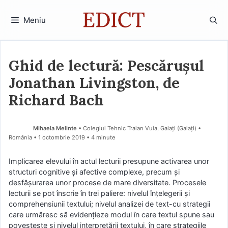
Sari
la
Meniu
conținut
Ghid de lectură: Pescărușul
Jonathan Livingston, de
Richard Bach
Mihaela Melinte
• Colegiul Tehnic Traian Vuia, Galați (Galaţi) •
România
1 octombrie 2019
• 4 minute
Implicarea elevului în actul lecturii presupune activarea unor
structuri cognitive şi afective complexe, precum şi
desfăşurarea unor procese de mare diversitate. Procesele
lecturii se pot înscrie în trei paliere: nivelul înţelegerii şi
comprehensiunii textului; nivelul analizei de text-cu strategii
care urmăresc să evidenţieze modul în care textul spune sau
povesteşte şi nivelul interpretării textului, în care strategiile