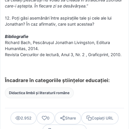
care-i aştepta. În fiecare zi se desăvârşea.”
12. Poți găsi asemănări între aspirațiile tale și cele ale lui
Jonathan? În caz afirmativ, care sunt acestea?
Bibliografie
Richard Bach, Pescăruşul Jonathan Livingston, Editura
Humanitas, 2014.
Revista Cercurilor de lectură, Anul 3, Nr. 2 , Graficprint, 2010.
Încadrare în categoriile științelor educației:
Didactica limbii și literaturii române
2.952
0
Share
Copiați URL