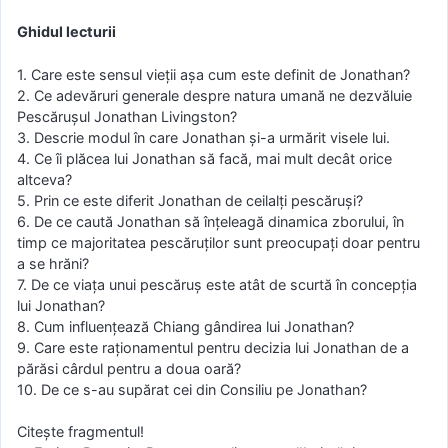
Ghidul lecturii
1. Care este sensul vieții așa cum este definit de Jonathan?
2. Ce adevăruri generale despre natura umană ne dezvăluie
Pescărușul Jonathan Livingston?
3. Descrie modul în care Jonathan şi-a urmărit visele lui.
4. Ce îi plăcea lui Jonathan să facă, mai mult decât orice
altceva?
5. Prin ce este diferit Jonathan de ceilalţi pescăruși?
6. De ce caută Jonathan să înțeleagă dinamica zborului, în
timp ce majoritatea pescăruţilor sunt preocupaţi doar pentru
a se hrăni?
7. De ce viaţa unui pescăruş este atât de scurtă în concepţia
lui Jonathan?
8. Cum influențează Chiang gândirea lui Jonathan?
9. Care este raţionamentul pentru decizia lui Jonathan de a
părăsi cârdul pentru a doua oară?
10. De ce s-au supărat cei din Consiliu pe Jonathan?
Citeşte fragmentul!