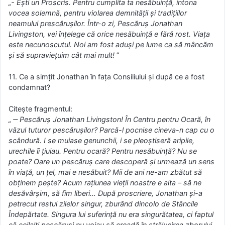
„- Eşti un Proscris. Pentru cumplita ta nesăbuinţă, intona
vocea solemnă, pentru violarea demnităţii şi tradiţiilor
neamului prescăruşilor. Într-o zi, Pescăruş Jonathan
Livingston, vei înţelege că orice nesăbuinţă e fără rost. Viaţa
este necunoscutul. Noi am fost aduşi pe lume ca să mâncăm
şi să supravieţuim cât mai mult!
”
11. Ce a simţit Jonathan în faţa Consiliului şi după ce a fost
condamnat?
Citeşte fragmentul:
„ ‒ Pescăruş Jonathan Livingston! În Centru pentru Ocară, în
văzul tuturor pescăruşilor? Parcă-l pocnise cineva-n cap cu o
scândură. I se muiase genunchii, i se pleoştiseră aripile,
urechile îi ţiuiau. Pentru ocară? Pentru nesăbuinţă? Nu se
poate? Oare un pescăruş care descoperă şi urmează un sens
în viaţă, un ţel, mai e nesăbuit? Mii de ani ne-am zbătut să
obţinem peşte? Acum raţiunea vieţii noastre e alta – să ne
desăvârşim, să fim liberi… După proscriere, Jonathan şi-a
petrecut restul zilelor singur, zburând dincolo de Stâncile
Îndepărtate. Singura lui suferinţă nu era singurătatea, ci faptul
că ceilalţi pescăruşi nu voiau să creadă în strălucirea zborului