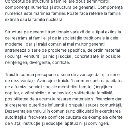
Conceptul de structură a familiei are două semnificații:
componența numerică și structura pe generații. Componența
numerică este mărimea familiei. Poate face referire la familia
extinsă sau la familia nucleară.
Structura pe generații tradiționale variază de la tipul extins la
cel restrâns al familiei și de la societățile tradiționale la cele
moderne , dar și traiul comun al mai multor generații
antrenează o serie de probleme specifice, de ordin material
(locuință, venituri) , psihic și social , concretizate în posibile
neînțelegeri, divergențe, conflicte.
Traiul în comun presupune o serie de avantaje dar și o serie
de dezavantaje. Avantajele traiului în comun sunt: capacitatea
de a furniza servicii sociale membrilor familiei ( îngrijirea
copiilor, a vârstnicilor, a bolnavilor); solidaritate familială,
posibilitatea de a acumula resurse materiale și financiare dar
și creșterea puterii de influență a grupului asupra comunității.
Dezavantajele traiului în comun sunt: dificultăți în exercitarea
autorității și frecvente conflicte cauzate de exemplele diferite
de viață, instrucție și educație, aptitudini și convingeri.