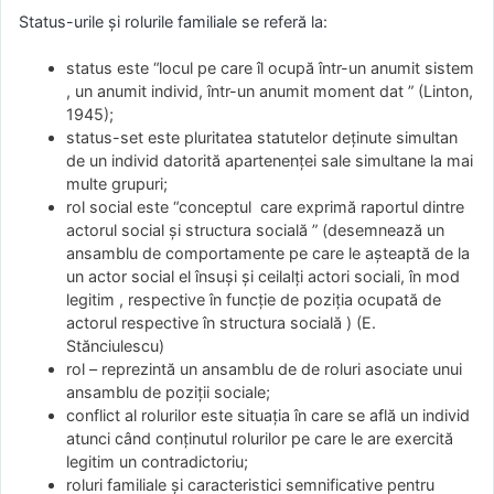
Status-urile și rolurile familiale se referă la:
status este “locul pe care îl ocupă într-un anumit sistem
, un anumit individ, într-un anumit moment dat ” (Linton,
1945);
status-set este pluritatea statutelor deținute simultan
de un individ datorită apartenenței sale simultane la mai
multe grupuri;
rol social este “conceptul care exprimă raportul dintre
actorul social și structura socială ” (desemnează un
ansamblu de comportamente pe care le așteaptă de la
un actor social el însuși și ceilalți actori sociali, în mod
legitim , respective în funcție de poziția ocupată de
actorul respective în structura socială ) (E.
Stănciulescu)
rol – reprezintă un ansamblu de de roluri asociate unui
ansamblu de poziții sociale;
conflict al rolurilor este situația în care se află un individ
atunci când conținutul rolurilor pe care le are exercită
legitim un contradictoriu;
roluri familiale și caracteristici semnificative pentru