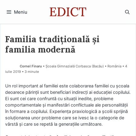
Sari
la
Meniu
conținut
Familia tradițională și
familia modernă
Cornel Finaru
• Școala Gimnazială Corbasca (Bacău) • România
4
iulie 2019
• 3 minute
Un rol important al familiei este colaborarea familiei cu școala
deoarece părinții sunt beneficiari indirecți ai educației copilului.
Ei sunt cei care confruntă cu situații inedite, probleme
comportamentale și manifestări conflictuale ale personalității
în formare a copilului. Experiența praxiologică a școlii sprijină
soluționarea unor probleme care se ivesc la o categorie de
vârstă și care se repetă la generațiile următoare.