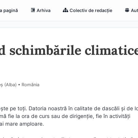
a pagină
Arhiva
Colectiv de redacție
Aut
d schimbările climatice
eș (Alba) • România
e pe toţi. Datoria noastră în calitate de dascăli şi de lo
fie la ora de curs sau de dirigenţie, fie în activităţi
mai mare amploare.