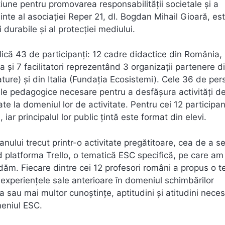
țiune pentru promovarea responsabilității societale și a
inte al asociației Reper 21, dl. Bogdan Mihail Gioară, es
durabile şi al protecției mediului.
lică 43 de participanți: 12 cadre didactice din România,
ța şi 7 facilitatori reprezentând 3 organizații partenere d
ure) şi din Italia (Fundația Ecosistemi). Cele 36 de pe
ele pedagogice necesare pentru a desfăşura activități d
te la domeniul lor de activitate. Pentru cei 12 participan
iar principalul lor public țintă este format din elevi.
 anului trecut printr-o activitate pregătitoare, cea de a se
nd platforma Trello, o tematică ESC specifică, pe care am
dăm. Fiecare dintre cei 12 profesori români a propus o 
e experiențele sale anterioare în domeniul schimbărilor
a sau mai multor cunoştințe, aptitudini şi atitudini nece
eniul ESC.