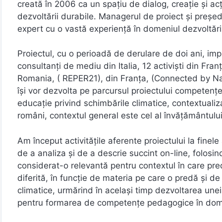
creată în 2006 ca un spațiu de dialog, creație și ac
dezvoltării durabile. Managerul de proiect şi preşed
expert cu o vastă experienţă în domeniul dezvoltării 
Proiectul, cu o perioadă de derulare de doi ani, imp
consultanți de mediu din Italia, 12 activişti din Fran
Romania, ( REPER21), din Franța, (Connected by Nat
îşi vor dezvolta pe parcursul proiectului competenț
educație privind schimbările climatice, contextualiza
români, contextul general este cel al învățământului, 
Am început activitățile aferente proiectului la finele
de a analiza şi de a descrie succint on-line, folosi
considerat-o relevantă pentru contextul în care pre
diferită, în funcție de materia pe care o predă şi d
climatice, urmărind în acelaşi timp dezvoltarea unei
pentru formarea de competențe pedagogice în dom