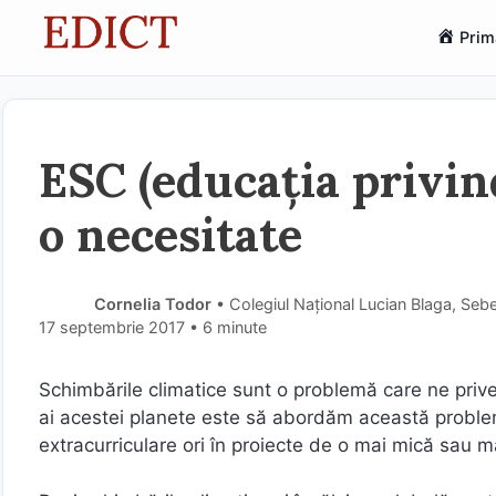
Sari
Prim
la
conținut
ESC (educația privin
o necesitate
Cornelia Todor
• Colegiul Național Lucian Blaga, Seb
17 septembrie 2017
• 6 minute
Schimbările climatice sunt o problemă care ne priveşt
ai acestei planete este să abordăm această problemă 
extracurriculare ori în proiecte de o mai mică sau 