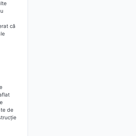
lte
cu
erat că
ale
ce
aflat
re
ate de
strucție