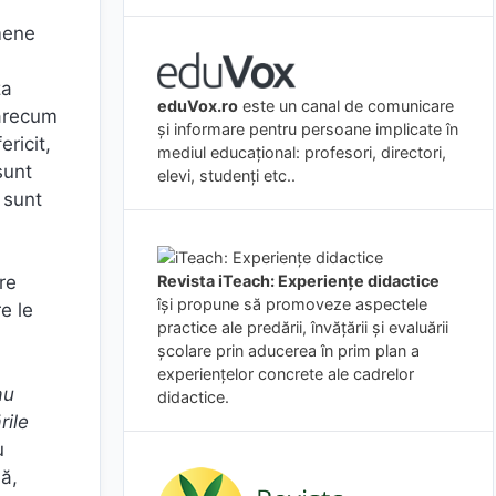
mene
za
eduVox.ro
este un canal de comunicare
oarecum
și informare pentru persoane implicate în
ericit,
mediul educațional: profesori, directori,
sunt
elevi, studenți etc..
 sunt
Revista iTeach: Experienţe didactice
re
îşi propune să promoveze aspectele
e le
practice ale predării, învăţării şi evaluării
şcolare prin aducerea în prim plan a
experienţelor concrete ale cadrelor
au
didactice.
rile
u
ă,