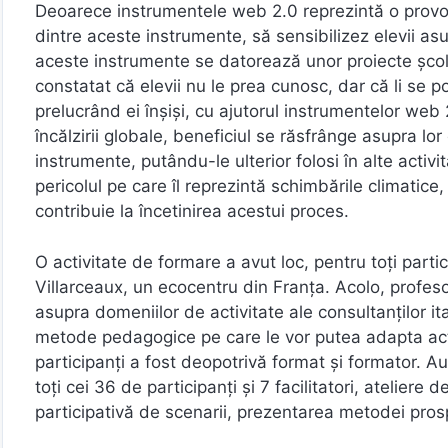
Deoarece instrumentele web 2.0 reprezintă o provo
dintre aceste instrumente, să sensibilizez elevii asu
aceste instrumente se datorează unor proiecte şcol
constatat că elevii nu le prea cunosc, dar că li se 
prelucrând ei înşişi, cu ajutorul instrumentelor we
încălzirii globale, beneficiul se răsfrânge asupra lor
instrumente, putându-le ulterior folosi în alte activit
pericolul pe care îl reprezintă schimbările climatice
contribuie la încetinirea acestui proces.
O activitate de formare a avut loc, pentru toți parti
Villarceaux, un ecocentru din Franța. Acolo, profeso
asupra domeniilor de activitate ale consultanților itali
metode pedagogice pe care le vor putea adapta activită
participanți a fost deopotrivă format şi formator. A
toți cei 36 de participanți şi 7 facilitatori, atelier
participativă de scenarii, prezentarea metodei pros