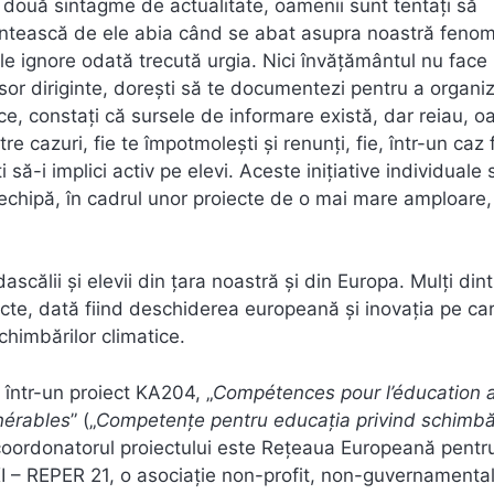
t două sintagme de actualitate, oamenii sunt tentați să
amintească de ele abia când se abat asupra noastră feno
e ignore odată trecută urgia. Nici învățământul nu face
sor diriginte, doreşti să te documentezi pentru a organi
tice, constați că sursele de informare există, dar reiau, 
e cazuri, fie te împotmolești şi renunți, fie, într-un caz f
 să-i implici activ pe elevi. Aceste inițiative individuale 
o echipă, în cadrul unor proiecte de o mai mare amploare,
călii şi elevii din țara noastră şi din Europa. Mulți dint
ecte, dată fiind deschiderea europeană şi inovația pe car
chimbărilor climatice.
într-un proiect KA204, „
Compétences pour l’éducation 
nérables
” („
Competențe pentru educația privind schimbă
și coordonatorul proiectului este Rețeaua Europeană pentr
 – REPER 21, o asociație non-profit, non-guvernamental