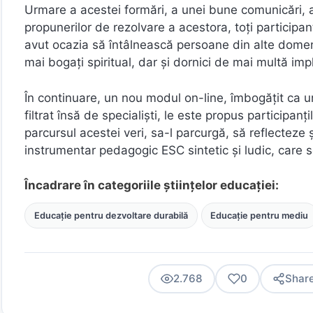
Urmare a acestei formări, a unei bune comunicări, a co
propunerilor de rezolvare a acestora, toți participan
avut ocazia să întâlnească persoane din alte domeni
mai bogați spiritual, dar şi dornici de mai multă imp
În continuare, un nou modul on-line, îmbogățit ca ur
filtrat însă de specialişti, le este propus participan
parcursul acestei veri, sa-l parcurgă, să reflecteze
instrumentar pedagogic ESC sintetic şi ludic, care s
Încadrare în categoriile științelor educației:
Educație pentru dezvoltare durabilă
Educație pentru mediu
2.768
0
Shar