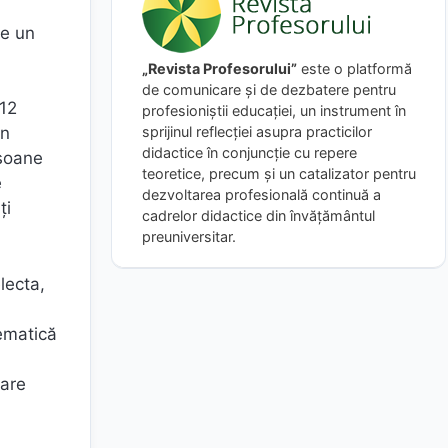
te un
„Revista Profesorului”
este o platformă
de comunicare și de dezbatere pentru
 12
profesioniștii educației, un instrument în
sprijinul reflecției asupra practicilor
in
didactice în conjuncție cu repere
rsoane
teoretice, precum și un catalizator pentru
e
dezvoltarea profesională continuă a
ți
cadrelor didactice din învățământul
preuniversitar.
lecta,
tematică
sare