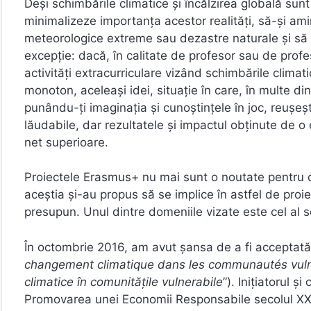
Deşi schimbările climatice şi încălzirea globală sun
minimalizeze importanța acestor realități, să-şi 
meteorologice extreme sau dezastre naturale şi să l
excepție: dacă, în calitate de profesor sau de profe
activități extracurriculare vizând schimbările clima
monoton, aceleaşi idei, situație în care, în multe dintr
punându-ți imaginația şi cunoştințele în joc, reuşeşti
lăudabile, dar rezultatele şi impactul obținute de 
net superioare.
Proiectele Erasmus+ nu mai sunt o noutate pentru das
aceştia şi-au propus să se implice în astfel de proi
presupun. Unul dintre domeniile vizate este cel al s
În octombrie 2016, am avut şansa de a fi acceptată 
changement climatique dans les communautés vul
climatice în comunitățile vulnerabile
”). Inițiatorul 
Promovarea unei Economii Responsabile secolul XXI