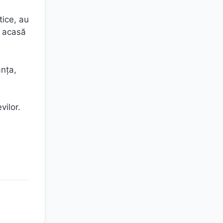
tice, au
t acasă
anța,
e
vilor.