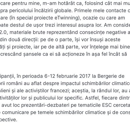
care pentru mine, m-am hotărât ca, folosind cât mai mu
pra pericolului încălzirii globale. Primele mele contacte 
are (în special proiecte eTwinning), ocazie cu care am
poate destul de uşor trezi interesul asupra lor. Am consid
b 2.0, materiale brute reprezentând consecințe negative 
 din două direcții: pe de o parte, îşi vor însuşi aceste
ăți şi proiecte, iar pe de altă parte, vor înțelege mai bine
, crescând şansele ca ei să acționeze în aşa fel încât să
cipanții, în perioada 6-12 februarie 2017 la Bergerie de
rii români au aflat despre impactul schimbărilor climati
eni şi ale activiştilor francezi; aceştia, la rândul lor, au 
ților lor şi publicului lor specific. Astfel, fiecare dint
u avut loc prezentări-dezbateri pe tematicile ESC cercet
e de comunicare pe temele schimbărilor climatice şi de con
pective.