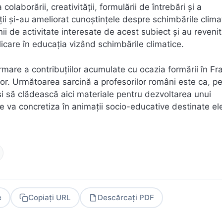
laborării, creativității, formulării de întrebări şi a
ții şi-au ameliorat cunoştințele despre schimbările clima
i de activitate interesate de acest subiect şi au reveni
licare în educația vizând schimbările climatice.
mare a contribuțiilor acumulate cu ocazia formării în Fr
ților. Următoarea sarcină a profesorilor români este ca, p
 şi să clădească aici materiale pentru dezvoltarea unui
e va concretiza în animații socio-educative destinate ele
e
Copiați URL
Descărcați PDF
PDF