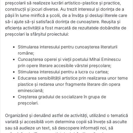
preşcolarii să realizeze lucrări artistico-plastice şi practice,
construcţii şi jocuri diverse. Au trezit interesul şi dorinţa de a
păşii în lume mirifică a şcolii, de a învăţa şi desluşi literele care
să-i ajute să-şi satisfacă dorinţa de cunoaştere. Reuşita şi
eficienţa activităţii a fost marcată de rezultatele dobândite de
preşcolari la sfârşitul proiectului:
Stimularea interesului pentru cunoaşterea literaturii
române;
Cunoaşterea operei şi vieţii poetului Mihai Eminescu
prin opere literare accesibile vârstei preşcolare;
Stimularea interesului pentru a lucra cu cartea;
Educarea sensibilităţii artistice prin realizarea unor teme
plastice şi redarea unor fragmente literare din opera
eminesciană;
Creşterea gradului de socializare în grupa de
preşcolari.
Organizând şi derulând astfel de activităţi, utilizând o tematică
variată şi accesibilă vom determina copiii să înveţe să asculte
sau să audieze un text, să descopere informaţii noi, să