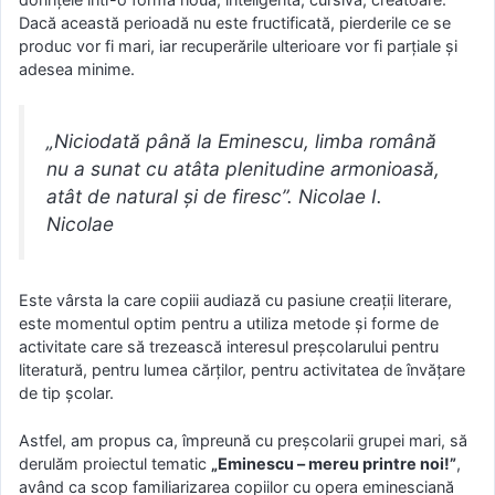
Dacă această perioadă nu este fructificată, pierderile ce se
produc vor fi mari, iar recuperările ulterioare vor fi parţiale şi
adesea minime.
„Niciodată până la Eminescu, limba română
nu a sunat cu atâta plenitudine armonioasă,
atât de natural şi de firesc”. Nicolae I.
Nicolae
Este vârsta la care copiii audiază cu pasiune creaţii literare,
este momentul optim pentru a utiliza metode şi forme de
activitate care să trezească interesul preşcolarului pentru
literatură, pentru lumea cărţilor, pentru activitatea de învăţare
de tip şcolar.
Astfel, am propus ca, împreună cu preşcolarii grupei mari, să
derulăm proiectul tematic
„Eminescu – mereu printre noi!”
,
având ca scop familiarizarea copiilor cu opera eminesciană