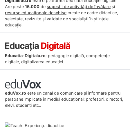
Digitaledu.ro
este o platformă dedicată educației digitale.
Are peste
15.000
de
sugestii de activități de învățare
și
resurse educaționale deschise
create de cadre didactice,
selectate, revizuite și validate de specialiști în științele
educației.
Educatia-Digitala.ro
: pedagogie digitală, competențe
digitale, digitalizarea educației.
eduVox.ro
este un canal de comunicare și informare pentru
persoane implicate în mediul educațional: profesori, directori,
elevi, studenți etc..