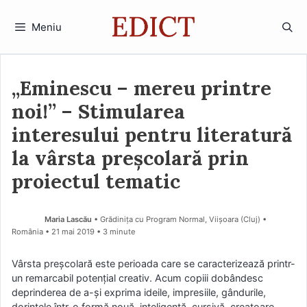
Sari
la
Meniu
conținut
„Eminescu – mereu printre
noi!” – Stimularea
interesului pentru literatură
la vârsta preșcolară prin
proiectul tematic
Maria Lascău
• Grădinița cu Program Normal, Viișoara (Cluj) •
România
21 mai 2019
• 3 minute
Vârsta preşcolară este perioada care se caracterizează printr-
un remarcabil potenţial creativ. Acum copiii dobândesc
deprinderea de a-şi exprima ideile, impresiile, gândurile,
dorinţele într-o formă nouă, inteligentă, cursivă, creatoare.