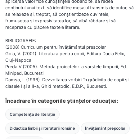
aplice/să valorifice cunoştinţele dobândite, să redea
conţinutul unui text, să identifice mesajul transmis de autor, să
se relaxeze şi, treptat, să conştientizeze cuvintele,
frumuseţea şi expresivitatea lor, să aibă răbdare şi să
recepreze cu plăcere textele literare.
BIBLIOGRAFIE:
(2008) Curriculum pentru învăţământul preşcolar
Goia, V. (2001). Literatura pentru copii, Editura Dacia Felix,
Cluj-Napoca
Preda,V.(2005). Metoda proiectelor la varstele timpurii, Ed.
Miniped, Bucuresti
Damşa, I. (1996). Dezvoltarea vorbirii în grădiniţa de copii şi
clasele I şi a II-a, Ghid metodic, E.D.P., Bucuresti.
Încadrare în categoriile științelor educației:
Competența de literație
Didactica limbii și literaturii române
Învățământ preșcolar