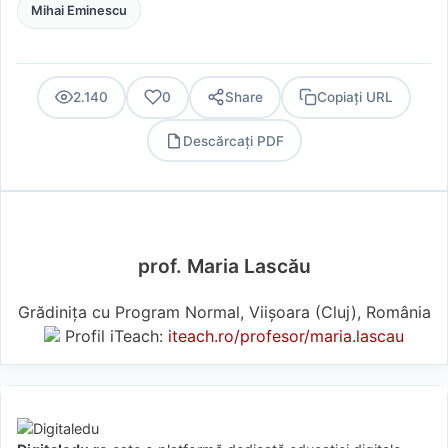
Mihai Eminescu
2.140
0
Share
Copiați URL
Descărcați PDF
PDF
prof. Maria Lascău
Grădinița cu Program Normal, Viișoara (Cluj), România
Profil iTeach:
iteach.ro/profesor/maria.lascau