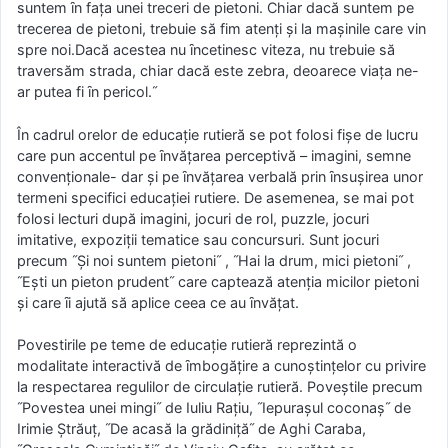
suntem ȋn faţa unei treceri de pietoni. Chiar dacă suntem pe
trecerea de pietoni, trebuie să fim atenţi şi la maşinile care vin
spre noi.Dacă acestea nu ȋncetinesc viteza, nu trebuie să
traversăm strada, chiar dacă este zebra, deoarece viaţa ne-
ar putea fi ȋn pericol.˝
În cadrul orelor de educaţie rutieră se pot folosi fişe de lucru
care pun accentul pe ȋnvăţarea perceptivă – imagini, semne
convenţionale- dar şi pe ȋnvăţarea verbală prin ȋnsuşirea unor
termeni specifici educaţiei rutiere. De asemenea, se mai pot
folosi lecturi după imagini, jocuri de rol, puzzle, jocuri
imitative, expoziţii tematice sau concursuri. Sunt jocuri
precum ˝Şi noi suntem pietoni˝ , ˝Hai la drum, mici pietoni˝ ,
˝Eşti un pieton prudent˝ care captează atenţia micilor pietoni
şi care ȋi ajută să aplice ceea ce au ȋnvăţat.
Povestirile pe teme de educaţie rutieră reprezintă o
modalitate interactivă de ȋmbogăţire a cunoştinţelor cu privire
la respectarea regulilor de circulaţie rutieră. Poveştile precum
˝Povestea unei mingi˝ de Iuliu Raţiu, ˝Iepuraşul coconaş˝ de
Irimie Ştrăuţ, ˝De acasă la grădiniţă˝ de Aghi Caraba,