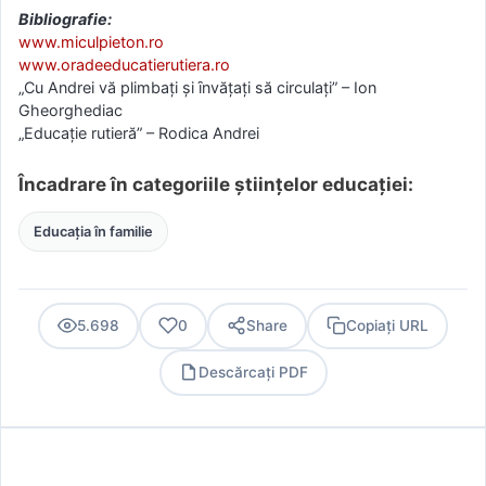
Bibliografie:
www.miculpieton.ro
www.oradeeducatierutiera.ro
„Cu Andrei vă plimbaţi şi ȋnvăţaţi să circulaţi” – Ion
Gheorghediac
„Educaţie rutieră” – Rodica Andrei
Încadrare în categoriile științelor educației:
Educația în familie
5.698
0
Share
Copiați URL
Descărcați PDF
PDF