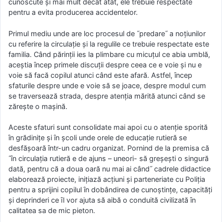
cunoscute şi mai mult decât atât, ele trebuie respectate
pentru a evita producerea accidentelor.
Primul mediu unde are loc procesul de ˝predare˝ a noţiunilor
cu referire la circulaţie şi la regulile ce trebuie respectate este
familia. Când părinţii ies la plimbare cu micuţul ce abia umblă,
aceştia ȋncep primele discuţii despre ceea ce e voie şi nu e
voie să facă copilul atunci când este afară. Astfel, ȋncep
sfaturile despre unde e voie să se joace, despre modul cum
se traversează strada, despre atenţia mărită atunci când se
zăreşte o maşină.
Aceste sfaturi sunt consolidate mai apoi cu o atenţie sporită
ȋn grădiniţe şi ȋn şcoli unde orele de educaţie rutieră se
desfăşoară ȋntr-un cadru organizat. Pornind de la premisa că
˝ȋn circulaţia rutieră e de ajuns – uneori- să greşeşti o singură
dată, pentru că a doua oară nu mai ai când˝ cadrele didactice
elaborează proiecte, iniţiază acţiuni şi parteneriate cu Poliţia
pentru a sprijini copilul ȋn dobândirea de cunoştinţe, capacităţi
şi deprinderi ce ȋl vor ajuta să aibă o conduită civilizată ȋn
calitatea sa de mic pieton.