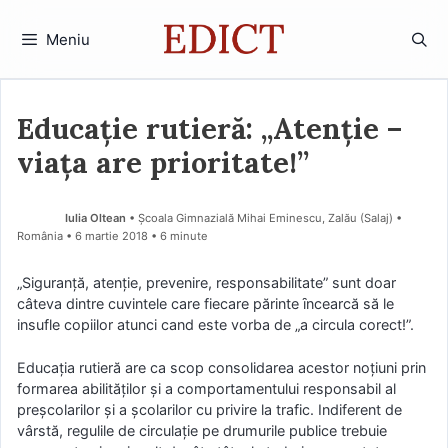
Sari
la
Meniu
conținut
Educație rutieră: „Atenție –
viața are prioritate!”
Iulia Oltean
• Școala Gimnazială Mihai Eminescu, Zalău (Salaj) •
România
6 martie 2018
• 6 minute
„Siguranţă, atenţie, prevenire, responsabilitate” sunt doar
câteva dintre cuvintele care fiecare părinte ȋncearcă să le
insufle copiilor atunci cand este vorba de „a circula corect!”.
Educaţia rutieră are ca scop consolidarea acestor noţiuni prin
formarea abilităţilor şi a comportamentului responsabil al
preşcolarilor şi a şcolarilor cu privire la trafic. Indiferent de
vârstă, regulile de circulaţie pe drumurile publice trebuie