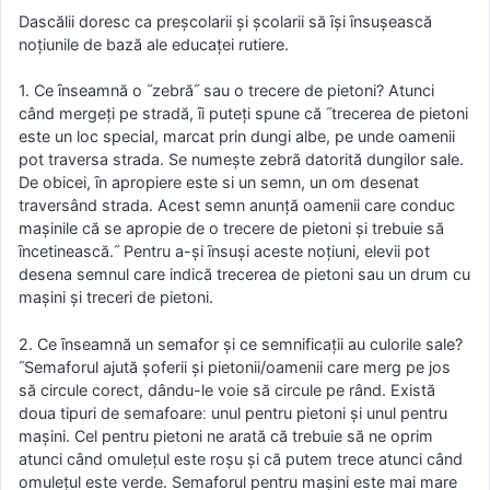
Dascălii doresc ca preşcolarii şi şcolarii să ȋşi ȋnsuşească
noţiunile de bază ale educaţei rutiere.
1. Ce ȋnseamnă o ˝zebră˝ sau o trecere de pietoni? Atunci
când mergeţi pe stradă, ȋi puteţi spune că ˝trecerea de pietoni
este un loc special, marcat prin dungi albe, pe unde oamenii
pot traversa strada. Se numeşte zebră datorită dungilor sale.
De obicei, ȋn apropiere este si un semn, un om desenat
traversând strada. Acest semn anunţă oamenii care conduc
maşinile că se apropie de o trecere de pietoni şi trebuie să
ȋncetinească.˝ Pentru a-şi ȋnsuşi aceste noţiuni, elevii pot
desena semnul care indică trecerea de pietoni sau un drum cu
maşini şi treceri de pietoni.
2. Ce ȋnseamnă un semafor şi ce semnificaţii au culorile sale?
˝Semaforul ajută şoferii şi pietonii/oamenii care merg pe jos
să circule corect, dându-le voie să circule pe rând. Există
doua tipuri de semafoareː unul pentru pietoni şi unul pentru
maşini. Cel pentru pietoni ne arată că trebuie să ne oprim
atunci când omuleţul este roşu şi că putem trece atunci când
omuleţul este verde. Semaforul pentru maşini este mai mare