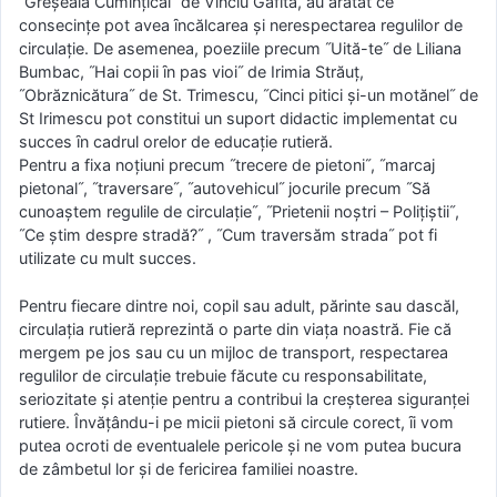
˝Greşeala Cuminţicăi˝ de Vinciu Gafita, au arătat ce
consecinţe pot avea ȋncălcarea şi nerespectarea regulilor de
circulaţie. De asemenea, poeziile precum ˝Uită-te˝ de Liliana
Bumbac, ˝Hai copii ȋn pas vioi˝ de Irimia Străuţ,
˝Obrăznicătura˝ de St. Trimescu, ˝Cinci pitici şi-un motănel˝ de
St Irimescu pot constitui un suport didactic implementat cu
succes ȋn cadrul orelor de educaţie rutieră.
Pentru a fixa noţiuni precum ˝trecere de pietoni˝, ˝marcaj
pietonal˝, ˝traversare˝, ˝autovehicul˝ jocurile precum ˝Să
cunoaştem regulile de circulaţie˝, ˝Prietenii noştri – Poliţiştii˝,
˝Ce ştim despre stradă?˝ , ˝Cum traversăm strada˝ pot fi
utilizate cu mult succes.
Pentru fiecare dintre noi, copil sau adult, părinte sau dascăl,
circulaţia rutieră reprezintă o parte din viaţa noastră. Fie că
mergem pe jos sau cu un mijloc de transport, respectarea
regulilor de circulaţie trebuie făcute cu responsabilitate,
seriozitate şi atenţie pentru a contribui la creşterea siguranţei
rutiere. Învăţându-i pe micii pietoni să circule corect, ȋi vom
putea ocroti de eventualele pericole şi ne vom putea bucura
de zâmbetul lor şi de fericirea familiei noastre.