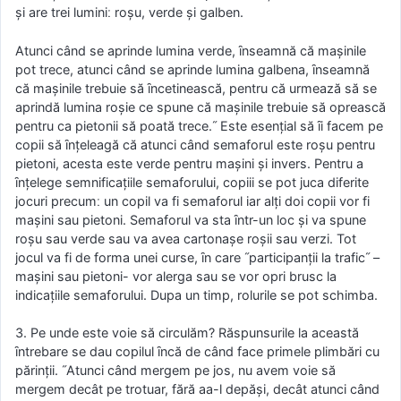
şi are trei luminiː roşu, verde şi galben.
Atunci când se aprinde lumina verde, ȋnseamnă că maşinile
pot trece, atunci când se aprinde lumina galbena, ȋnseamnă
că maşinile trebuie să ȋncetinească, pentru că urmează să se
aprindă lumina roşie ce spune că maşinile trebuie să oprească
pentru ca pietonii să poată trece.˝ Este esenţial să ȋi facem pe
copii să ȋnţeleagă că atunci când semaforul este roşu pentru
pietoni, acesta este verde pentru maşini şi invers. Pentru a
ȋnţelege semnificaţiile semaforului, copiii se pot juca diferite
jocuri precumː un copil va fi semaforul iar alţi doi copii vor fi
maşini sau pietoni. Semaforul va sta ȋntr-un loc şi va spune
roşu sau verde sau va avea cartonaşe roşii sau verzi. Tot
jocul va fi de forma unei curse, ȋn care ˝participanţii la trafic˝ –
maşini sau pietoni- vor alerga sau se vor opri brusc la
indicaţiile semaforului. Dupa un timp, rolurile se pot schimba.
3. Pe unde este voie să circulăm? Răspunsurile la această
ȋntrebare se dau copilul ȋncă de când face primele plimbări cu
părinţii. ˝Atunci când mergem pe jos, nu avem voie să
mergem decât pe trotuar, fără aa-l depăşi, decât atunci când