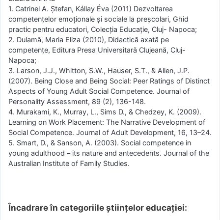
1. Catrinel A. Ştefan, Kállay Éva (2011) Dezvoltarea
competenţelor emoţionale şi sociale la preşcolari, Ghid
practic pentru educatori, Colecţia Educaţie, Cluj- Napoca;
2. Dulamă, Maria Eliza (2010), Didactică axată pe
competenţe, Editura Presa Universitară Clujeană, Cluj-
Napoca;
3. Larson, J.J., Whitton, S.W., Hauser, S.T., & Allen, J.P.
(2007). Being Close and Being Social: Peer Ratings of Distinct
Aspects of Young Adult Social Competence. Journal of
Personality Assessment, 89 (2), 136-148.
4. Murakami, K., Murray, L., Sims D., & Chedzey, K. (2009).
Learning on Work Placement: The Narrative Development of
Social Competence. Journal of Adult Development, 16, 13–24.
5. Smart, D., & Sanson, A. (2003). Social competence in
young adulthood – its nature and antecedents. Journal of the
Australian Institute of Family Studies.
Încadrare în categoriile științelor educației: