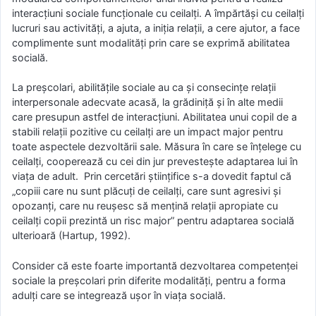
interacţiuni sociale funcţionale cu ceilalţi. A împărtăşi cu ceilalţi
lucruri sau activităţi, a ajuta, a iniţia relaţii, a cere ajutor, a face
complimente sunt modalităţi prin care se exprimă abilitatea
socială.
La preşcolari, abilităţile sociale au ca şi consecinţe relaţii
interpersonale adecvate acasă, la grădiniţă şi în alte medii
care presupun astfel de interacţiuni. Abilitatea unui copil de a
stabili relaţii pozitive cu ceilalţi are un impact major pentru
toate aspectele dezvoltării sale. Măsura în care se înţelege cu
ceilalţi, cooperează cu cei din jur prevesteşte adaptarea lui în
viaţa de adult. Prin cercetări ştiinţifice s-a dovedit faptul că
„copiii care nu sunt plăcuţi de ceilalţi, care sunt agresivi şi
opozanţi, care nu reuşesc să menţină relaţii apropiate cu
ceilalţi copii prezintă un risc major” pentru adaptarea socială
ulterioară (Hartup, 1992).
Consider că este foarte importantă dezvoltarea competenţei
sociale la preşcolari prin diferite modalităţi, pentru a forma
adulţi care se integrează uşor în viaţa socială.