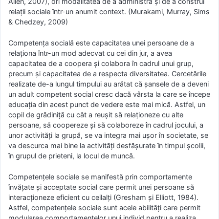
Allen, 2007), ori modalitatea de a administra şi de a construi
relaţii sociale într-un anumit context. (Murakami, Murray, Sims
& Chedzey, 2009)
Competenţa socială este capacitatea unei persoane de a
relaţiona într-un mod adecvat cu cei din jur, a avea
capacitatea de a coopera şi colabora în cadrul unui grup,
precum şi capacitatea de a respecta diversitatea. Cercetările
realizate de-a lungul timpului au arătat că şansele de a deveni
un adult competent social cresc dacă vârsta la care se începe
educaţia din acest punct de vedere este mai mică. Astfel, un
copil de grădiniţă cu cât a reuşit să relaţioneze cu alte
persoane, să coopereze şi să colaboreze în cadrul jocului, a
unor activităţi la grupă, se va integra mai uşor în societate, se
va descurca mai bine la activităţi desfăşurate în timpul şcolii,
în grupul de prieteni, la locul de muncă.
Competenţele sociale se manifestă prin comportamente
învăţate şi acceptate social care permit unei persoane să
interacţioneze eficient cu ceilalţi (Gresham şi Elliott, 1984).
Astfel, competenţele sociale sunt acele abilităţi care permit
modularea comportamentelor unui individ pentru a realiza