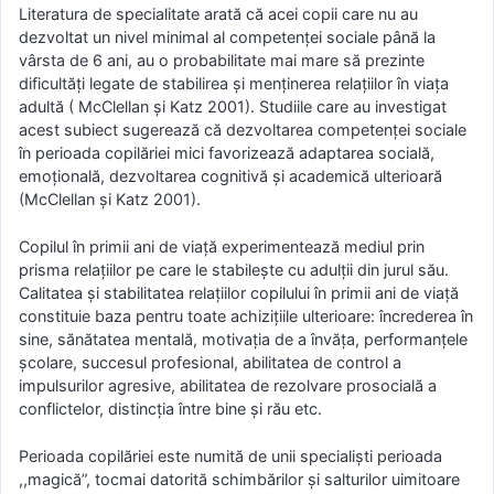
Literatura de specialitate arată că acei copii care nu au
dezvoltat un nivel minimal al competenţei sociale până la
vârsta de 6 ani, au o probabilitate mai mare să prezinte
dificultăţi legate de stabilirea şi menţinerea relaţiilor în viaţa
adultă ( McClellan şi Katz 2001). Studiile care au investigat
acest subiect sugerează că dezvoltarea competenţei sociale
în perioada copilăriei mici favorizează adaptarea socială,
emoţională, dezvoltarea cognitivă şi academică ulterioară
(McClellan şi Katz 2001).
Copilul în primii ani de viaţă experimentează mediul prin
prisma relaţiilor pe care le stabileşte cu adulţii din jurul său.
Calitatea şi stabilitatea relaţiilor copilului în primii ani de viaţă
constituie baza pentru toate achiziţiile ulterioare: încrederea în
sine, sănătatea mentală, motivaţia de a învăţa, performanţele
şcolare, succesul profesional, abilitatea de control a
impulsurilor agresive, abilitatea de rezolvare prosocială a
conflictelor, distincţia între bine şi rău etc.
Perioada copilăriei este numită de unii specialişti perioada
,,magică”, tocmai datorită schimbărilor şi salturilor uimitoare