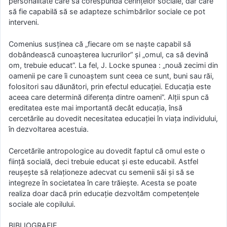
personalitate care să corespundă cerinţelor sociale, dar care
să fie capabilă să se adapteze schimbărilor sociale ce pot
interveni.
Comenius susţinea că „fiecare om se naşte capabil să
dobândească cunoaşterea lucrurilor” şi „omul, ca să devină
om, trebuie educat”. La fel, J. Locke spunea : „nouă zecimi din
oamenii pe care îi cunoaştem sunt ceea ce sunt, buni sau răi,
folositori sau dăunători, prin efectul educaţiei. Educaţia este
aceea care determină diferenţa dintre oameni”. Alţii spun că
ereditatea este mai importantă decât educaţia, însă
cercetările au dovedit necesitatea educaţiei în viaţa individului,
în dezvoltarea acestuia.
Cercetările antropologice au dovedit faptul că omul este o
fiinţă socială, deci trebuie educat şi este educabil. Astfel
reuşeşte să relaţioneze adecvat cu semenii săi şi să se
integreze în societatea în care trăieşte. Acesta se poate
realiza doar dacă prin educaţie dezvoltăm competenţele
sociale ale copilului.
BIBLIOGRAFIE