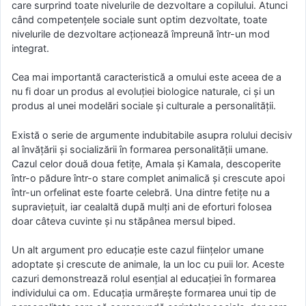
care surprind toate nivelurile de dezvoltare a copilului. Atunci
când competenţele sociale sunt optim dezvoltate, toate
nivelurile de dezvoltare acţionează împreună într-un mod
integrat.
Cea mai importantă caracteristică a omului este aceea de a
nu fi doar un produs al evoluţiei biologice naturale, ci şi un
produs al unei modelări sociale şi culturale a personalităţii.
Există o serie de argumente indubitabile asupra rolului decisiv
al învăţării şi socializării în formarea personalităţii umane.
Cazul celor două doua fetiţe, Amala şi Kamala, descoperite
într-o pădure într-o stare complet animalică şi crescute apoi
într-un orfelinat este foarte celebră. Una dintre fetiţe nu a
supravieţuit, iar cealaltă după mulţi ani de eforturi folosea
doar câteva cuvinte şi nu stăpânea mersul biped.
Un alt argument pro educaţie este cazul fiinţelor umane
adoptate şi crescute de animale, la un loc cu puii lor. Aceste
cazuri demonstrează rolul esenţial al educaţiei în formarea
individului ca om. Educaţia urmăreşte formarea unui tip de