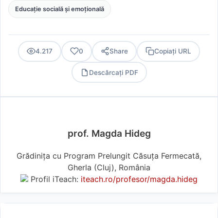
Educație socială și emoțională
4.217
0
Share
Copiați URL
Descărcați PDF
PDF
prof. Magda Hideg
Grădinița cu Program Prelungit Căsuța Fermecată,
Gherla (Cluj), România
Profil iTeach:
iteach.ro/profesor/magda.hideg