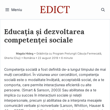
Sari
la
Meniu
conținut
Educaţia şi dezvoltarea
competenţei sociale
Magda Hideg
• Grădinița cu Program Prelungit Căsuța Fermecată,
Gherla (Cluj) • România
22 august 2019
• 6 minute
Competenţa socială a fost definită de-a lungul timpului de mai
mulţi cercetători. În viziunea unor cercetători, competenţa
socială este o modalitate învăţată, acceptabilă social, de a te
comporta, care permite interacţiunea eficientă cu alte
persoane. (Smart & Sanson, 2003) Sau abilitatea de a te
implica cu succes în interacţiuni sociale şi relaţii
interpersonale, precum şi abilitatea de a interpreta mesajele
comunicării verbale şi nonverbale (Larson, Whitton, Hauser &