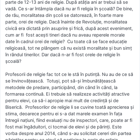
parte de 12-13 ani de religie. După atâția ani ar trebui să se
vadă. Ce s-ar întâmpla dacă nu ar fi religia în școală? De bine,
de rău, moralitatea din școli se datorează, în foarte mare
parte, orei de religie. Dacă înainte de Revoluție, moralitatea
civică era dictată prin asuprire și frică, după acest eveniment,
cum ar fi fost acești tineri dacă nu aveau reperele morale
date în cadrul orei de religie? Cu toate că se face educație
religioasă, tot ne plângem că nu există moralitate și bun simț
în rândul tinerilor. Dar dacă n-ar fi fost orele de religie în
școală?
Profesorii de religie fac tot ce le stă în putință. Nu au de ce să
se învinovățească. Totuși, pot să-și îmbunătățească
metodele de predare, participând, din când în când, la
formarea continuă. Ei trebuie să realizeze activități atractive
pentru elevi, ca să-i apropie mai mult de credință și de
Biserică. Profesorilor de religie li se cuvine toată aprecierea și
stima, deoarece pentru ei s-a dat marele examen în fața
întregii națiuni, fiind evaluați nu de inspectori, care, poate ar fi
fost mai îngăduitori, ci tocmai de elevi și de părinți. Este
vorba despre anul 2014, când s-au solicitat cereri din partea
părinților pentru ca elevii să participe la orele de religie.