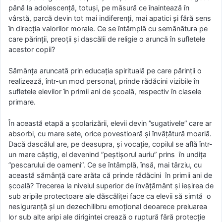
până la adolescență, totuși, pe măsură ce înaintează în
vârstă, parcă devin tot mai indiferenți, mai apatici și fără sens
în direcția valorilor morale. Ce se întâmplă cu semănătura pe
care părinții, preoții și dascălii de religie o aruncă în sufletele
acestor copii?
Sămânța aruncată prin educația spirituală pe care părinții o
realizează, într-un mod personal, prinde rădăcini vizibile în
sufletele elevilor în primii ani de școală, respectiv în clasele
primare.
În această etapă a școlarizării, elevii devin ”sugativele” care ar
absorbi, cu mare sete, orice povestioară și învățătură moarlă.
Dacă dascălul are, pe deasupra, și vocație, copilul se află într-
un mare câștig, el devenind ”peștișorul auriu” prins în undița
”pescarului de oameni”. Ce se întâmplă, însă, mai târziu, cu
această sămânță care arăta că prinde rădăcini în primii ani de
școală? Trecerea la nivelul superior de învățământ și ieșirea de
sub aripile protectoare ale dăscăliței face ca elevii să simtă o
nesiguranță și un dezechilibru emoțional deoarece preluarea
lor sub alte aripi ale dirigintei crează o ruptură fără protecție