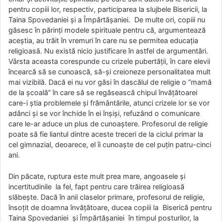
pentru copiii lor, respectiv, participarea la slujbele Bisericii, la
Taina Spovedaniei și a Împărtășaniei. De multe ori, copiii nu
găsesc în părinți modele spirituale pentru că, argumentează
aceștia, au trăit în vremuri în care nu se permitea educația
religioasă. Nu există nicio justificare în astfel de argumentări.
Vârsta aceasta corespunde cu crizele pubertății, în care elevii
încearcă să se cunoască, să-și creioneze personalitatea mult
mai vizibilă. Dacă ei nu vor găsi în dascălul de religie o ”mamă
de la școală” în care să se regăsească chipul învățătoarei
care-i știa problemele și frământările, atunci crizele lor se vor
adânci și se vor închide în ei înșiși, refuzând o comunicare
care le-ar aduce un plus de cunoaștere. Profesorul de religie
poate să fie liantul dintre aceste treceri de la ciclul primar la
cel gimnazial, deoarece, el îi cunoaște de cel puțin patru-cinci
ani.
Din păcate, ruptura este mult prea mare, angoasele și
incertitudinile la fel, fapt pentru care trăirea religioasă
slăbește. Dacă în anii claselor primare, profesorul de religie,
însoțit de doamna învățătoare, ducea copiii la Biserică pentru
Taina Spovedaniei și Împărtășaniei în timpul posturilor, la