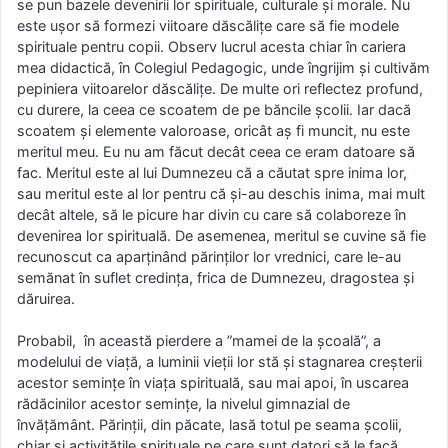
se pun bazele devenirii lor spirituale, culturale și morale. Nu
este ușor să formezi viitoare dăscălițe care să fie modele
spirituale pentru copii. Observ lucrul acesta chiar în cariera
mea didactică, în Colegiul Pedagogic, unde îngrijim și cultivăm
pepiniera viitoarelor dăscălițe. De multe ori reflectez profund,
cu durere, la ceea ce scoatem de pe băncile școlii. Iar dacă
scoatem și elemente valoroase, oricât aș fi muncit, nu este
meritul meu. Eu nu am făcut decât ceea ce eram datoare să
fac. Meritul este al lui Dumnezeu că a căutat spre inima lor,
sau meritul este al lor pentru că și-au deschis inima, mai mult
decât altele, să le picure har divin cu care să colaboreze în
devenirea lor spirituală. De asemenea, meritul se cuvine să fie
recunoscut ca aparținând părinților lor vrednici, care le-au
semănat în suflet credința, frica de Dumnezeu, dragostea și
dăruirea.
Probabil, în această pierdere a ”mamei de la școală”, a
modelului de viață, a luminii vieții lor stă și stagnarea creșterii
acestor semințe în viața spirituală, sau mai apoi, în uscarea
rădăcinilor acestor semințe, la nivelul gimnazial de
învățământ. Părinții, din păcate, lasă totul pe seama școlii,
chiar și activitățile spirituale pe care sunt datori să le facă