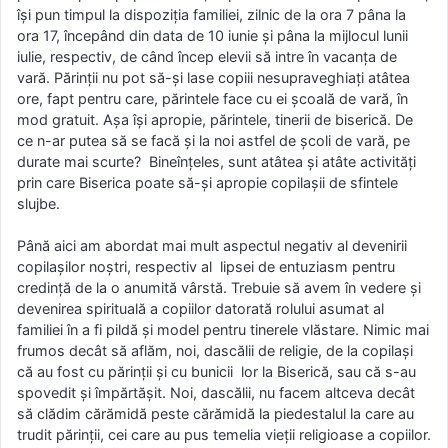
își pun timpul la dispoziția familiei, zilnic de la ora 7 pâna la
ora 17, începând din data de 10 iunie și pâna la mijlocul lunii
iulie, respectiv, de când încep elevii să intre în vacanța de
vară. Părinții nu pot să-și lase copiii nesupraveghiați atâtea
ore, fapt pentru care, părintele face cu ei școală de vară, în
mod gratuit. Așa își apropie, părintele, tinerii de biserică. De
ce n-ar putea să se facă și la noi astfel de școli de vară, pe
durate mai scurte? Bineînțeles, sunt atâtea și atâte activități
prin care Biserica poate să-și apropie copilașii de sfintele
slujbe.
Până aici am abordat mai mult aspectul negativ al devenirii
copilașilor noștri, respectiv al lipsei de entuziasm pentru
credință de la o anumită vârstă. Trebuie să avem în vedere și
devenirea spirituală a copiilor datorată rolului asumat al
familiei în a fi pildă și model pentru tinerele vlăstare. Nimic mai
frumos decât să aflăm, noi, dascălii de religie, de la copilași
că au fost cu părinții și cu bunicii lor la Biserică, sau că s-au
spovedit și împărtășit. Noi, dascălii, nu facem altceva decât
să clădim cărămidă peste cărămidă la piedestalul la care au
trudit părinții, cei care au pus temelia vieții religioase a copiilor.