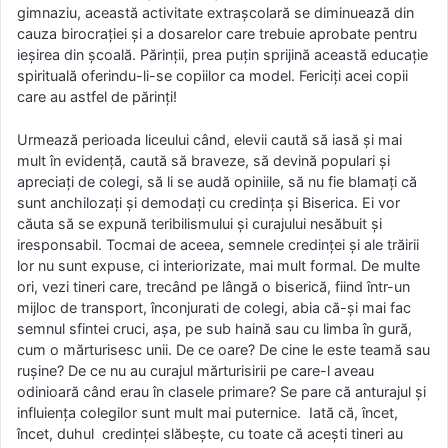
gimnaziu, această activitate extrașcolară se diminuează din
cauza birocrației și a dosarelor care trebuie aprobate pentru
ieșirea din școală. Părinții, prea puțin sprijină această educație
spirituală oferindu-li-se copiilor ca model. Fericiți acei copii
care au astfel de părinți!
Urmează perioada liceului când, elevii caută să iasă și mai
mult în evidență, caută să braveze, să devină populari și
apreciați de colegi, să li se audă opiniile, să nu fie blamați că
sunt anchilozați și demodați cu credința și Biserica. Ei vor
căuta să se expună teribilismului și curajului nesăbuit și
iresponsabil. Tocmai de aceea, semnele credinței și ale trăirii
lor nu sunt expuse, ci interiorizate, mai mult formal. De multe
ori, vezi tineri care, trecând pe lângă o biserică, fiind într-un
mijloc de transport, înconjurati de colegi, abia că-și mai fac
semnul sfintei cruci, așa, pe sub haină sau cu limba în gură,
cum o mărturisesc unii. De ce oare? De cine le este teamă sau
rușine? De ce nu au curajul mărturisirii pe care-l aveau
odinioară când erau în clasele primare? Se pare că anturajul și
influiența colegilor sunt mult mai puternice. Iată că, încet,
încet, duhul credinței slăbește, cu toate că acești tineri au