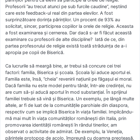
Profesorii ”au trecut atunci pe sub furcile caudine”, neștiind
care este feedback-ul real din partea elevilor. A fost
surprinzătoare dorința părinților. Un procent de 93% au
solicitat, sincer, participrea copiilor la orele de religie. Aceasta
a fost examinarea și cernerea. Dar dacă s-ar fi făcut această
examinare cu profesorii de alte discipline? Iată de ce, din
partea profesorului de religie există toată străduința de a-i
apropia pe copii de Biserică.
Ca lucrurile să meargă bine, ar trebui să concure cei trei
factori: familia, Biserica și școala. Școala își aduce aportul ei.
Familia este, însă, ”cheia” revenirii națiunii pe făgașul ei moral.
Dacă familia nu este model pentru tânăr, într-ale credinței, nu
are cum să-și aducă aportul în mod substanțial. În sprijinul
familiei trebuie să vină și Biserica. Un exemplu, pe lângă multe
altele, ar fi de luat de la comunitățile parohiale din diaspora,
respectiv cum se implică Biserica în viața familiei. Impilcându-
mă mai mult în viața comunităților românești din Italia, prin
promovarea identității românești în rândul tinerilor, am
observat o activitate de admirat. De exemplu, la Veneția,
părintele protopop de acolo, împreună cu doamna preoteasă,