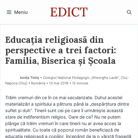
Sari
la
Meniu
conținut
Educația religioasă din
perspective a trei factori:
Familia, Biserica și Școala
Ionița Timiș
• Colegiul Naţional Pedagogic „Gheorghe Lazăr”, Cluj-
Napoca (Cluj) • România
13 mai 2018
• 12 minute
Trăim vremuri din ce în ce mai secularizate. Duhul acestei
materializări a spiritului a pătruns până la „despărțitura dintre
suflet și duh”. Tinerii sunt cei pe care îi urmărește această
stare de indiferentism religios. Oare de ce? Nu ne putem
plânge că trăim vremuri în care tinerii nu ar avea acces la
spiritualitate. Cu toate că poporul român beneficiază de
educația religioasă a copiilor, începând de la o vârstă fragedă