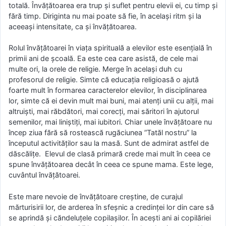
totală. Învățătoarea era trup și suflet pentru elevii ei, cu timp și
fără timp. Diriginta nu mai poate să fie, în același ritm și la
aceeași intensitate, ca și învățătoarea.
Rolul învățătoarei în viața spirituală a elevilor este esențială în
primii ani de școală. Ea este cea care asistă, de cele mai
multe ori, la orele de religie. Merge în același duh cu
profesorul de religie. Simte că educația religioasă o ajută
foarte mult în formarea caracterelor elevilor, în disciplinarea
lor, simte că ei devin mult mai buni, mai atenți unii cu alții, mai
altruiști, mai răbdători, mai corecți, mai săritori în ajutorul
semenilor, mai liniștiți, mai iubitori. Chiar unele învățătoare nu
încep ziua fără să rostească rugăciunea ”Tatăl nostru” la
începutul activităților sau la masă. Sunt de admirat astfel de
dăscălițe. Elevul de clasă primară crede mai mult în ceea ce
spune învățătoarea decât în ceea ce spune mama. Este lege,
cuvântul învățătoarei.
Este mare nevoie de învățătoare creștine, de curajul
mărturisirii lor, de arderea în sfeșnic a credinței lor din care să
se aprindă și căndeluțele copilașilor. În acești ani ai copilăriei