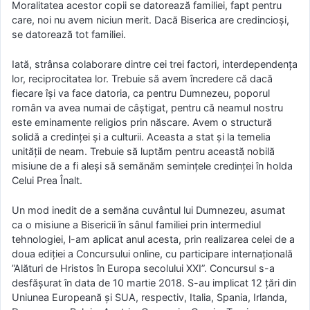
Moralitatea acestor copii se datorează familiei, fapt pentru
care, noi nu avem niciun merit. Dacă Biserica are credincioși,
se datorează tot familiei.
Iată, strânsa colaborare dintre cei trei factori, interdependența
lor, reciprocitatea lor. Trebuie să avem încredere că dacă
fiecare își va face datoria, ca pentru Dumnezeu, poporul
român va avea numai de câștigat, pentru că neamul nostru
este eminamente religios prin născare. Avem o structură
solidă a credinței și a culturii. Aceasta a stat și la temelia
unității de neam. Trebuie să luptăm pentru această nobilă
misiune de a fi aleși să semănăm semințele credinței în holda
Celui Prea Înalt.
Un mod inedit de a semăna cuvântul lui Dumnezeu, asumat
ca o misiune a Bisericii în sânul familiei prin intermediul
tehnologiei, l-am aplicat anul acesta, prin realizarea celei de a
doua ediției a Concursului online, cu participare internațională
”Alături de Hristos în Europa secolului XXI”. Concursul s-a
desfășurat în data de 10 martie 2018. S-au implicat 12 țări din
Uniunea Europeană și SUA, respectiv, Italia, Spania, Irlanda,