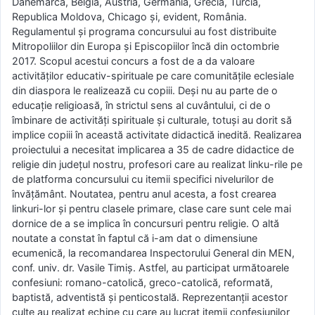
Danemarca, Belgia, Austria, Germania, Grecia, Turcia,
Republica Moldova, Chicago și, evident, România.
Regulamentul și programa concursului au fost distribuite
Mitropoliilor din Europa și Episcopiilor încă din octombrie
2017. Scopul acestui concurs a fost de a da valoare
activităților educativ-spirituale pe care comunitățile eclesiale
din diaspora le realizează cu copiii. Deși nu au parte de o
educație religioasă, în strictul sens al cuvântului, ci de o
îmbinare de activități spirituale și culturale, totuși au dorit să
implice copiii în această activitate didactică inedită. Realizarea
proiectului a necesitat implicarea a 35 de cadre didactice de
religie din județul nostru, profesori care au realizat linku-rile pe
de platforma concursului cu itemii specifici nivelurilor de
învățământ. Noutatea, pentru anul acesta, a fost crearea
linkuri-lor și pentru clasele primare, clase care sunt cele mai
dornice de a se implica în concursuri pentru religie. O altă
noutate a constat în faptul că i-am dat o dimensiune
ecumenică, la recomandarea Inspectorului General din MEN,
conf. univ. dr. Vasile Timiș. Astfel, au participat următoarele
confesiuni: romano-catolică, greco-catolică, reformată,
baptistă, adventistă și penticostală. Reprezentanții acestor
culte au realizat echipe cu care au lucrat itemii confesiunilor