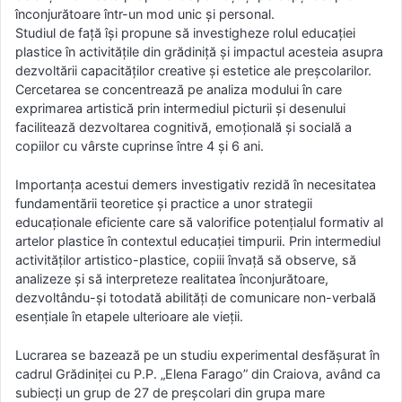
înconjurătoare într-un mod unic și personal.
Studiul de față își propune să investigheze rolul educației
plastice în activitățile din grădiniță și impactul acesteia asupra
dezvoltării capacităților creative și estetice ale preșcolarilor.
Cercetarea se concentrează pe analiza modului în care
exprimarea artistică prin intermediul picturii și desenului
facilitează dezvoltarea cognitivă, emoțională și socială a
copiilor cu vârste cuprinse între 4 și 6 ani.
Importanța acestui demers investigativ rezidă în necesitatea
fundamentării teoretice și practice a unor strategii
educaționale eficiente care să valorifice potențialul formativ al
artelor plastice în contextul educației timpurii. Prin intermediul
activităților artistico-plastice, copiii învață să observe, să
analizeze și să interpreteze realitatea înconjurătoare,
dezvoltându-și totodată abilități de comunicare non-verbală
esențiale în etapele ulterioare ale vieții.
Lucrarea se bazează pe un studiu experimental desfășurat în
cadrul Grădiniței cu P.P. „Elena Farago” din Craiova, având ca
subiecți un grup de 27 de preșcolari din grupa mare