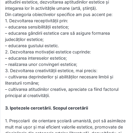
atitudini estetice, dezvoltarea aptitudinilor estetice şi
integarea lor în activităţile umane (artă, ştiinţă).
Din categoria obiectivelor specifice am pus accent pe:
1. Dezvoltarea receptivităţii prin:
– educarea sensibilităţii estetice;
– educarea gândirii estetice care să asigure formarea
judecăţilor estetice;
– educarea gustului estetic.
2. Dezvoltarea motivaţiei estetice cuprinde:
– educarea intereselor estetice;
– realizarea unor convingeri estetice;
3. Dezvoltarea creativităţii estetice, mai precis:
– cultivarea deprinderilor şi abilităţilor necesare limbii şi
literaturii române;
– cultivarea atitudinilor creative, apreciate ca fiind factorul
principal al creativităţii.
3. Ipotezele cercetării. Scopul cercetării
1. Preşcolarii de orientare şcolară umanistă, pot să asimileze
mult mai uşor şi mai eficient valorile estetice, promovate de