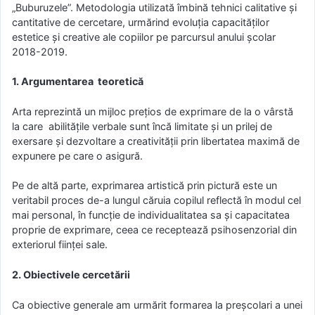
„Buburuzele”. Metodologia utilizată îmbină tehnici calitative și
cantitative de cercetare, urmărind evoluția capacităților
estetice și creative ale copiilor pe parcursul anului școlar
2018-2019.
1. Argumentarea teoretică
Arta reprezintă un mijloc preţios de exprimare de la o vârstă
la care abilităţile verbale sunt încă limitate şi un prilej de
exersare şi dezvoltare a creativităţii prin libertatea maximă de
expunere pe care o asigură.
Pe de altă parte, exprimarea artistică prin pictură este un
veritabil proces de-a lungul căruia copilul reflectă în modul cel
mai personal, în funcţie de individualitatea sa şi capacitatea
proprie de exprimare, ceea ce receptează psihosenzorial din
exteriorul fiinţei sale.
2. Obiectivele cercetării
Ca obiective generale am urmărit formarea la preşcolari a unei