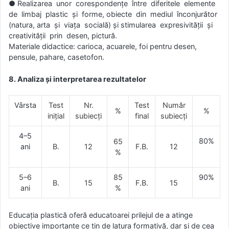
● Realizarea unor corespondenţe între diferitele elemente
de limbaj plastic şi forme, obiecte din mediul înconjurător
(natura, arta şi viaţa socială) şi stimularea expresivităţii şi
creativităţii prin desen, pictură.
Materiale didactice: carioca, acuarele, foi pentru desen,
pensule, pahare, casetofon.
8. Analiza şi interpretarea rezultatelor
Vârsta
Test
Nr.
Test
Număr
%
%
iniţial
subiecţi
final
subiecţi
4–5
80%
65
ani
B.
12
F.B.
12
%
5–6
85
90%
B.
15
F.B.
15
ani
%
Educația plastică oferă educatoarei prilejul de a atinge
obiective importante ce țin de latura formativă, dar și de cea