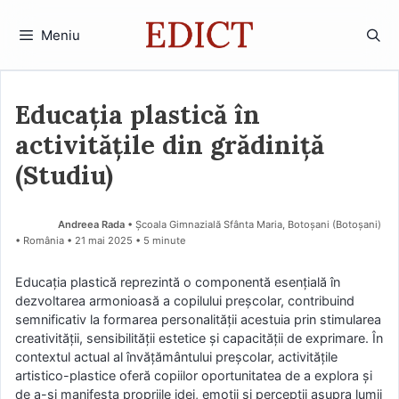
Sari
la
Meniu
conținut
Educația plastică în
activitățile din grădiniță
(Studiu)
Andreea Rada
• Școala Gimnazială Sfânta Maria, Botoșani (Botoşani)
• România
21 mai 2025
• 5 minute
Educația plastică reprezintă o componentă esențială în
dezvoltarea armonioasă a copilului preșcolar, contribuind
semnificativ la formarea personalității acestuia prin stimularea
creativității, sensibilității estetice și capacității de exprimare. În
contextul actual al învățământului preșcolar, activitățile
artistico-plastice oferă copiilor oportunitatea de a explora și
de a-și manifesta propriile idei, emoții și percepții asupra lumii