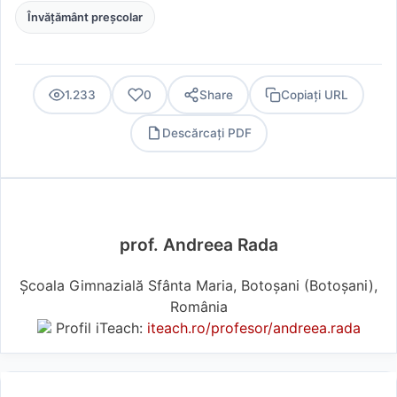
Învățământ preșcolar
1.233
0
Share
Copiați URL
Descărcați PDF
PDF
prof. Andreea Rada
Școala Gimnazială Sfânta Maria, Botoșani (Botoşani),
România
Profil iTeach:
iteach.ro/profesor/andreea.rada