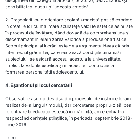
disciplinele din categoria artelor (literatură), dezvoltându-şi
sensibilitatea, gustul şi judecata estetică.
2. Preşcolarii cu o orientare şcolară umanistă pot să exprime
în creaţiile lor cu mai mare acurateţe valorile estetice asimilate
în procesul de învăţare, dând dovadă de comprehensiune şi
discernământ în ierarhizarea valorică a produselor artistice.
Scopul principal al lucrării este de a argumenta ideea că prin
intermediul grădiniţei, care realizează condiţiile umanizării
subiectului, se asigură accesul acestuia la universalitate,
implicit la valorile estetice şi în acest fel, contribuie la
formarea personalităţii adolescentului.
4. Eșantionul şi locul cercetării
Observaţiile asupra desfăşurării procesului de instruire le-am
realizat de-a lungul timpului, dar cercetarea propriu-zisă, cea
referitoare la educaţia estetică în grădiniţă, am efectuat-o
respectând cerinţele ştiinţifice, în perioada septembrie 2018-
iunie 2019.
Locul: