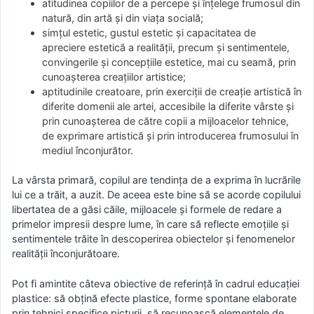
atitudinea copiilor de a percepe și înțelege frumosul din
natură, din artă și din viața socială;
simțul estetic, gustul estetic și capacitatea de
apreciere estetică a realității, precum și sentimentele,
convingerile și concepțiile estetice, mai cu seamă, prin
cunoașterea creațiilor artistice;
aptitudinile creatoare, prin exerciții de creație artistică în
diferite domenii ale artei, accesibile la diferite vârste și
prin cunoașterea de către copii a mijloacelor tehnice,
de exprimare artistică și prin introducerea frumosului în
mediul înconjurător.
La vârsta primară, copilul are tendința de a exprima în lucrările
lui ce a trăit, a auzit. De aceea este bine să se acorde copilului
libertatea de a găsi căile, mijloacele și formele de redare a
primelor impresii despre lume, în care să reflecte emoțiile și
sentimentele trăite în descoperirea obiectelor și fenomenelor
realității înconjurătoare.
Pot fi amintite câteva obiective de referință în cadrul educației
plastice: să obțină efecte plastice, forme spontane elaborate
prin tehnici specifice picturii, să recunoască elementele de