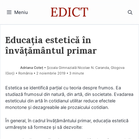
Sari
la
Meniu
conținut
Educația estetică în
învățământul primar
Adriana Coteț
• Școala Gimnazială Nicolae N. Caranda, Glogova
(Gorj) • România
2 noiembrie 2019
• 3 minute
Estetica se identifică parțial cu teoria despre frumos. Ea
studiază frumosul din natură, din artă, din societate. Evadarea
esteticului din artă în cotidianul utilitar reduce efectele
monotone și dezagreabile ale prozaicului cotidian.
În general, în cadrul învățământului primar, educația estetică
urmărește să formeze și să dezvolte: