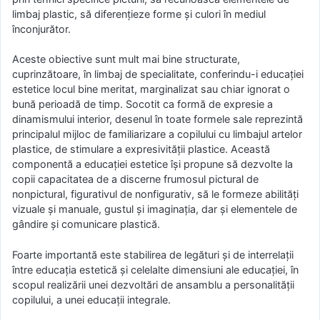
limbaj plastic, să diferențieze forme și culori în mediul
înconjurător.
Aceste obiective sunt mult mai bine structurate,
cuprinzătoare, în limbaj de specialitate, conferindu-i educației
estetice locul bine meritat, marginalizat sau chiar ignorat o
bună perioadă de timp. Socotit ca formă de expresie a
dinamismului interior, desenul în toate formele sale reprezintă
principalul mijloc de familiarizare a copilului cu limbajul artelor
plastice, de stimulare a expresivității plastice. Această
componentă a educației estetice își propune să dezvolte la
copii capacitatea de a discerne frumosul pictural de
nonpictural, figurativul de nonfigurativ, să le formeze abilități
vizuale și manuale, gustul și imaginația, dar și elementele de
gândire și comunicare plastică.
Foarte importantă este stabilirea de legături și de interrelații
între educația estetică și celelalte dimensiuni ale educației, în
scopul realizării unei dezvoltări de ansamblu a personalității
copilului, a unei educații integrale.