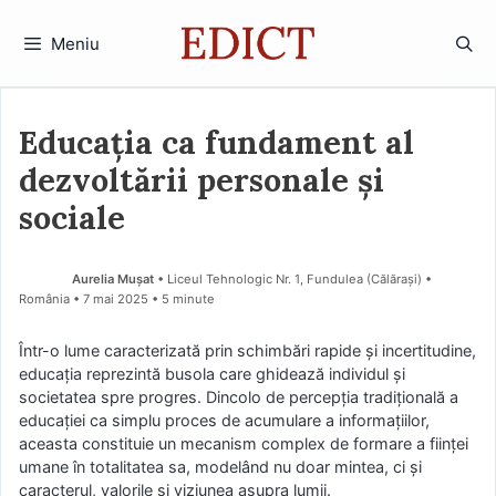
Sari
la
Meniu
conținut
Educația ca fundament al
dezvoltării personale și
sociale
Aurelia Mușat
• Liceul Tehnologic Nr. 1, Fundulea (Călărași) •
România
7 mai 2025
• 5 minute
Într-o lume caracterizată prin schimbări rapide și incertitudine,
educația reprezintă busola care ghidează individul și
societatea spre progres. Dincolo de percepția tradițională a
educației ca simplu proces de acumulare a informațiilor,
aceasta constituie un mecanism complex de formare a ființei
umane în totalitatea sa, modelând nu doar mintea, ci și
caracterul, valorile și viziunea asupra lumii.