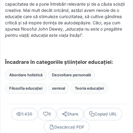
capacitatea de a pune întrebări relevante și de a căuta soluții
creative. Mai mult decât oricând, astăzi avem nevoie de o
educație care să stimuleze curiozitatea, să cultive gândirea
critică și să inspire dorința de autodepășire. Căci, așa cum
spunea filosoful John Dewey, „
educația nu este o pregătire
pentru viață; educația este viața însăși
”.
Încadrare în categoriile științelor educației:
Abordare holistică
Dezvoltare personală
Filosofia educației
semnal
Teoria educației
1.430
0
Share
Copiați URL
Descărcați PDF
PDF