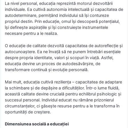
La nivel personal, educația reprezintă motorul dezvoltării
individuale. Ea cultivă autonomia intelectuală și capacitatea de
autodeterminare, permițând individului să își contureze
propriul destin. Prin educație, omul își descoperă potențialul,
își definește aspirațiile și își construiește instrumentele
necesare pentru a le realiza.
O educație de calitate dezvoltă capacitatea de autoreflecție și
autocunoaștere. Ea ne învață să ne punem întrebări esențiale
despre propria identitate, valori și scopuri în viață. Astfel,
educația devine un proces de autodesăvârșire, de
transformare continuă și evoluție personală.
Mai mult, educația cultivă reziliența – capacitatea de adaptare
la schimbare și de depășire a dificultăților. Într-o lume fluidă,
această calitate devine crucială pentru echilibrul psihologic și
succesul personal. Individul educat nu rămâne prizonierul
circumstanțelor, ci găsește resurse pentru a le transforma în
oportunități de creștere.
Dimensiunea socială a educației