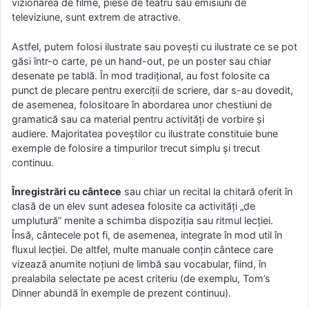
vizionarea de filme, piese de teatru sau emisiuni de
televiziune, sunt extrem de atractive.
Astfel, putem folosi ilustrate sau poveşti cu ilustrate ce se pot
găsi într-o carte, pe un hand-out, pe un poster sau chiar
desenate pe tablă. În mod tradiţional, au fost folosite ca
punct de plecare pentru exerciţii de scriere, dar s-au dovedit,
de asemenea, folositoare în abordarea unor chestiuni de
gramatică sau ca material pentru activităţi de vorbire şi
audiere. Majoritatea poveştilor cu ilustrate constituie bune
exemple de folosire a timpurilor trecut simplu şi trecut
continuu.
Înregistrări cu cântece
sau chiar un recital la chitară oferit în
clasă de un elev sunt adesea folosite ca activităţi „de
umplutură” menite a schimba dispoziţia sau ritmul lecţiei.
Însă, cântecele pot fi, de asemenea, integrate în mod util în
fluxul lecţiei. De altfel, multe manuale conţin cântece care
vizează anumite noţiuni de limbă sau vocabular, fiind, în
prealabila selectate pe acest criteriu (de exemplu, Tom’s
Dinner abundă în exemple de prezent continuu).