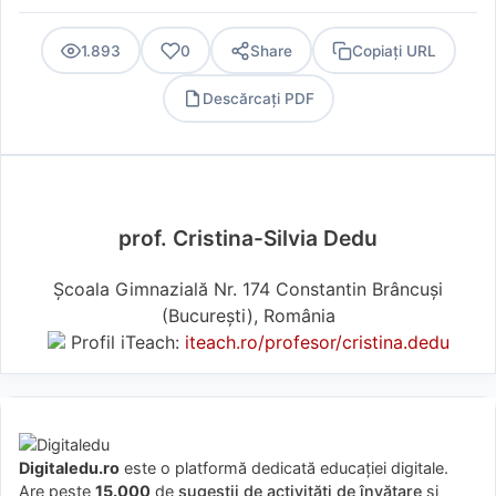
1.893
0
Share
Copiați URL
Descărcați PDF
PDF
prof. Cristina-Silvia Dedu
Școala Gimnazială Nr. 174 Constantin Brâncuși
(Bucureşti), România
Profil iTeach:
iteach.ro/profesor/cristina.dedu
Digitaledu.ro
este o platformă dedicată educației digitale.
Are peste
15.000
de
sugestii de activități de învățare
și