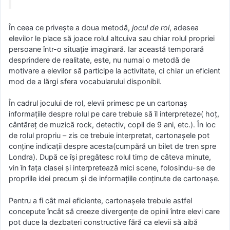
În ceea ce priveşte a doua metodă,
jocul de rol
, adesea
elevilor le place să joace rolul altcuiva sau chiar rolul propriei
persoane într-o situaţie imaginară. Iar această temporară
desprindere de realitate, este, nu numai o metodă de
motivare a elevilor să participe la activitate, ci chiar un eficient
mod de a lărgi sfera vocabularului disponibil.
În cadrul jocului de rol, elevii primesc pe un cartonaş
informaţiile despre rolul pe care trebuie să îl interpreteze( hoţ,
cântăreţ de muzică rock, detectiv, copil de 9 ani, etc.). În loc
de rolul propriu – zis ce trebuie interpretat, cartonaşele pot
conţine indicaţii despre acesta(cumpără un bilet de tren spre
Londra). După ce îşi pregătesc rolul timp de câteva minute,
vin în faţa clasei şi interpretează mici scene, folosindu-se de
propriile idei precum şi de informaţiile conţinute de cartonaşe.
Pentru a fi cât mai eficiente, cartonaşele trebuie astfel
concepute încât să creeze divergenţe de opinii între elevi care
pot duce la dezbateri constructive fără ca elevii să aibă