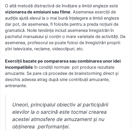
O altă metodă distractivă de învăţare a limbii engleze este
vizionarea de emisiuni sau filme
. Asemenea exerciţii de
audiţie ajută elevul la o mai bună înţelegere a limbii engleze
dar pot, de asemenea, fi folosite pentru a preda noţiuni de
gramatică. Noile tendinţe includ asemenea înregistrări în
pachetul manualului şi conţin o mare varietate de activităţi. De
asemenea, profesorul se poate folosi de înregistrări proprii:
ştiri televizate, reclame, videoclipuri, etc.
Exerciţii bazate pe compararea sau combinarea unor idei
incompatibile
în condiţii normale pot produce rezultate
amuzante. Se pare că procedee de brainstorming direct şi
deschis adesea atrag după sine contribuţii amuzante,
antrenante.
Uneori, principalul obiectiv al participării
elevilor la o sarcină este tocmai crearea
acestei atmosfere de amuzament şi nu
obţinerea performanţei.