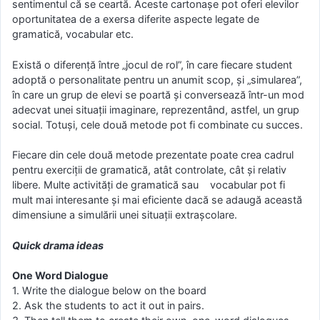
sentimentul că se ceartă. Aceste cartonaşe pot oferi elevilor
oportunitatea de a exersa diferite aspecte legate de
gramatică, vocabular etc.
Există o diferenţă între „jocul de rol”, în care fiecare student
adoptă o personalitate pentru un anumit scop, şi „simularea”,
în care un grup de elevi se poartă şi conversează într-un mod
adecvat unei situaţii imaginare, reprezentând, astfel, un grup
social. Totuşi, cele două metode pot fi combinate cu succes.
Fiecare din cele două metode prezentate poate crea cadrul
pentru exerciţii de gramatică, atât controlate, cât şi relativ
libere. Multe activităţi de gramatică sau vocabular pot fi
mult mai interesante şi mai eficiente dacă se adaugă această
dimensiune a simulării unei situaţii extraşcolare.
Quick drama ideas
One Word Dialogue
1. Write the dialogue below on the board
2. Ask the students to act it out in pairs.