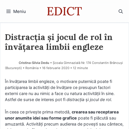
Sari
la
Meniu
conținut
Distracția și jocul de rol în
învățarea limbii engleze
Cristina-Silvia Dedu
• Școala Gimnazială Nr. 174 Constantin Brâncuși
(Bucureşti) • România
16 februarie 2020
• 12 minute
În învăţarea limbii engleze, o motivare puternică poate fi
participarea la activităţi de învăţare ce presupun factori
externi care nu au nimic a face cu natura activităţii în sine.
Astfel de surse de interes pot fi
distracţia
şi
jocul de rol
.
În ceea ce priveşte prima metodă,
crearea sau receptarea
unor anumite idei sau forme grafice
poate fi plăcută sau
amuzantă. Activităţi precum audierea de poveşti sau cântece,