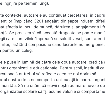
e îngrijire pe termen lung).
alte contexte, autoarele au continuat cercetarea în cadrul
lienților (implicând 3201 angajați din șapte industrii difer
satisfacția la locul de muncă, dăruirea și angajamentul f
anță. Se precizează că această dragoste se poate manif
ii care sunt zilnic împreună se salută vesel, sunt atenți
amiliei, arătând compasiune când lucrurile nu merg bine
 pentru un coleg.
tele puse în lumină de către cele două autoare, cred că
ntru organizațiile educaționale. Pentru școli, instituții ca
ucațională ar trebui să reflecte ceea ce noi dorim să
dul nostru de a ne comporta unii cu ații în cadrul organi
comunități. Să nu uităm că elevii noștri au mare nevoie de
rganizației școlare să își asume valorile și comportame