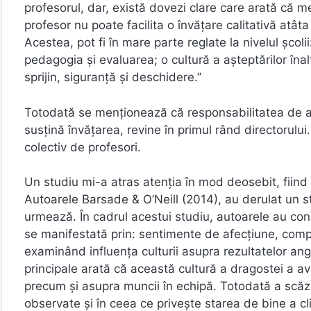
profesorul, dar, există dovezi clare care arată că me
profesor nu poate facilita o învățare calitativă atâta 
Acestea, pot fi în mare parte reglate la nivelul școli
pedagogia și evaluarea; o cultură a așteptărilor înalt
sprijin, siguranță și deschidere.”
Totodată se menționează că responsabilitatea de a 
susțină învățarea, revine în primul rând directorulu
colectiv de profesori.
Un studiu mi-a atras atenția în mod deosebit, fiind
Autoarele Barsade & O’Neill (2014), au derulat un stud
urmează. În cadrul acestui studiu, autoarele au cons
se manifestată prin: sentimente de afecțiune, compasi
examinând influența culturii asupra rezultatelor angaj
principale arată că această cultură a dragostei a avu
precum și asupra muncii în echipă. Totodată a scăzu
observate și în ceea ce privește starea de bine a clien