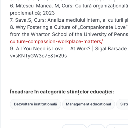
6. Mitescu-Manea. M, Curs: Cultură organizațională 
problematică; 2023
7. Sava.S, Curs: Analiza mediului intern, al culturii 
8. Why Fostering a Culture of „Companionate Love” 
from the Wharton School of the University of Penn
culture-compassion-workplace-matters/
9. All You Need is Love … At Work? | Sigal Barsa
v=sKNTyGW3o7E&t=29s
Încadrare în categoriile științelor educației:
Dezvoltare instituțională
Management educațional
Sist