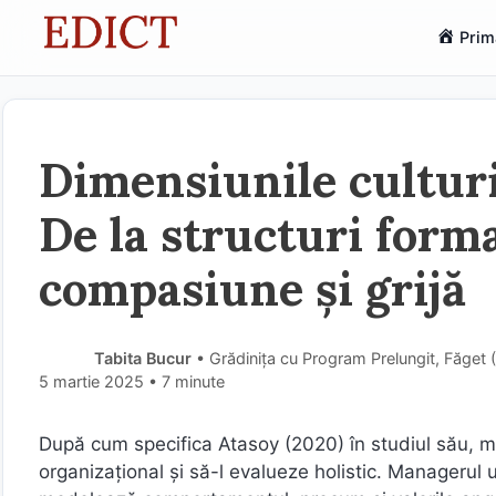
Sari
Prim
la
conținut
Dimensiunile culturi
De la structuri forma
compasiune și grijă
Tabita Bucur
• Grădinița cu Program Prelungit, Făget 
5 martie 2025
• 7 minute
După cum specifica Atasoy (2020) în studiul său, ma
organizațional și să-l evalueze holistic. Managerul un