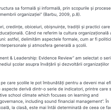
uctura sa formală și informală, prin scopurile și procese
 membrii organizației” (Barbu, 2009, p.8).
ri, credințe, obiceiuri, obișnuințe, tradiții și practici care
ducațională. Când ne referim la cultura organizațională 
: astfel, delimităm aspectele formale, cum ar fi politici
interpersonale și atmosfera generală a școlii.
ment & Leadership: Evidence Review” am selectat o ser
ediul școlar asupra învățării și dezvoltării organizațiilor
pe care școlile le pot îmbunătăți pentru a deveni mai ef
 aspecte derivă dintr-o serie de indicatori, printre care s
tive school climate which focuses on learning and
 governance, including sound financial management”. În
coală, la clasă, este mai întâi determinată de ceea ce fa