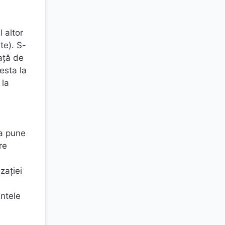
 altor
ite). S-
ață de
esta la
 la
,
 a pune
re
zației
ntele