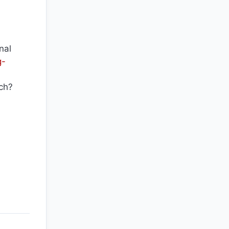
nal
g-
ch?