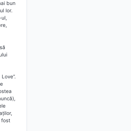
mai bun
l lor.
-ul,
ere,
 să
ului
 Love”.
ce
gostea
muncă),
ele
ților,
 fost