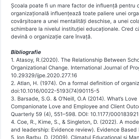
Școala poate fi un mare factor de influență pentru 
organizațională influențează toate paliere unei orga
covârșitoare a unei mentalități deschise, a unei co
schimbare la nivelul instituției educaționale. Cred
devină o organizație care învață.
Bibliografie
1. Atasoy, R.(2020). The Relationship Between Scho
Organizational Change. International Journal of Pro
10.29329/ijpe.2020.277.16
2. Atlan, H. (1974). On a formal definition of organi
doi:10.1016/0022-5193(74)90115-5
3. Barsade, S.G. & O’Neill, O.A (2014). What’s Love 
Companionate Love and Employee and Client Outcom
Quarterly 59 (4), 551–598. DOI: 10.1177/000183
4. Coe, R., Kime, S., & Singleton, D. (2022). A mo
and leadership: Evidence review). Evidence Based
5. Ion Barbu, D. (2009). Climatul Educațional și Ma