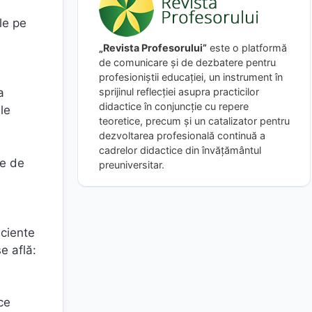
le pe
„Revista Profesorului”
este o platformă
de comunicare și de dezbatere pentru
profesioniștii educației, un instrument în
sprijinul reflecției asupra practicilor
a
didactice în conjuncție cu repere
le
teoretice, precum și un catalizator pentru
dezvoltarea profesională continuă a
cadrelor didactice din învățământul
ie de
preuniversitar.
iciente
e află:
ce