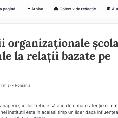
a pagină
Arhiva
Colectiv de redacție
Aut
i organizaționale școla
le la relații bazate pe
(Timiş) • România
nagerii școlilor trebuie să acorde o mare atenție climat
ei instituții este în același timp un lider dacă influențea