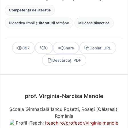
Competența de literație
Didactica limbii și literaturii române
Mijloace didactice
897
0
Share
Copiați URL
Descărcați PDF
PDF
prof. Virginia-Narcisa Manole
Școala Gimnazială Iancu Rosetti, Roseți (Călărași),
România
Profil iTeach:
iteach.ro/profesor/virginia.manole