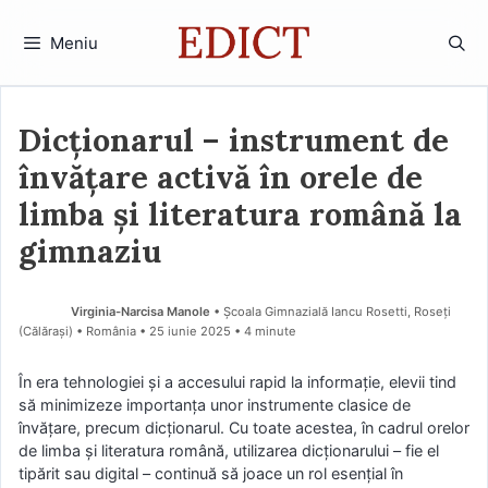
Sari
la
Meniu
conținut
Dicționarul – instrument de
învățare activă în orele de
limba și literatura română la
gimnaziu
Virginia-Narcisa Manole
• Școala Gimnazială Iancu Rosetti, Roseți
(Călărași) • România
25 iunie 2025
• 4 minute
În era tehnologiei și a accesului rapid la informație, elevii tind
să minimizeze importanța unor instrumente clasice de
învățare, precum dicționarul. Cu toate acestea, în cadrul orelor
de limba și literatura română, utilizarea dicționarului – fie el
tipărit sau digital – continuă să joace un rol esențial în