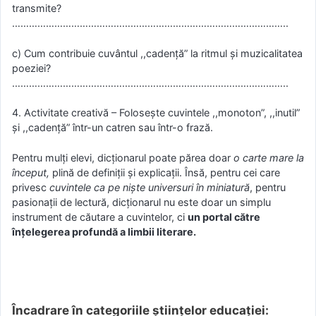
transmite?
……………………………………………………………………………………..
c) Cum contribuie cuvântul ,,cadență” la ritmul și muzicalitatea
poeziei?
……………………………………………………………………………………..
4. Activitate creativă – Folosește cuvintele ,,monoton”, ,,inutil”
și ,,cadență” într-un catren sau într-o frază.
Pentru mulți elevi, dicționarul poate părea doar
o carte mare la
început,
plină de definiții și explicații. Însă, pentru cei care
privesc
cuvintele ca pe niște universuri în miniatură
, pentru
pasionații de lectură, dicționarul nu este doar un simplu
instrument de căutare a cuvintelor, ci
un portal către
înțelegerea profundă a limbii literare.
Încadrare în categoriile științelor educației: