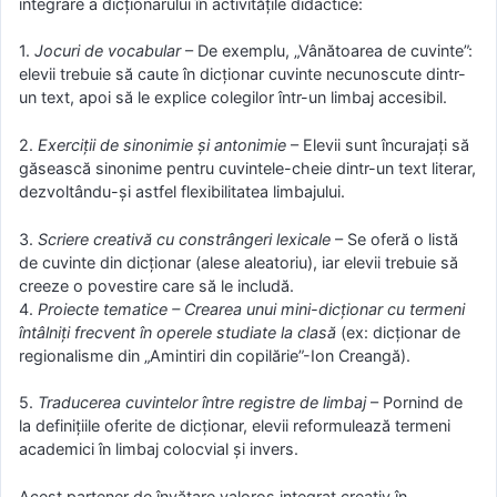
integrare a dicționarului în activitățile didactice:
1.
Jocuri de vocabular
– De exemplu, „Vânătoarea de cuvinte”:
elevii trebuie să caute în dicționar cuvinte necunoscute dintr-
un text, apoi să le explice colegilor într-un limbaj accesibil.
2.
Exerciții de sinonimie și antonimie
– Elevii sunt încurajați să
găsească sinonime pentru cuvintele-cheie dintr-un text literar,
dezvoltându-și astfel flexibilitatea limbajului.
3.
Scriere creativă cu constrângeri lexicale
– Se oferă o listă
de cuvinte din dicționar (alese aleatoriu), iar elevii trebuie să
creeze o povestire care să le includă.
4.
Proiecte tematice – Crearea unui mini-dicționar cu termeni
întâlniți frecvent în operele studiate la clasă
(ex: dicționar de
regionalisme din „Amintiri din copilărie”-Ion Creangă).
5.
Traducerea cuvintelor între registre de limbaj
– Pornind de
la definițiile oferite de dicționar, elevii reformulează termeni
academici în limbaj colocvial și invers.
Acest partener de învățare valoros integrat creativ în