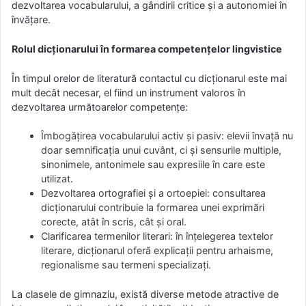
dezvoltarea vocabularului, a gândirii critice și a autonomiei în
învățare.
Rolul dicționarului în formarea competențelor lingvistice
În timpul orelor de literatură contactul cu dicționarul este mai
mult decât necesar, el fiind un instrument valoros în
dezvoltarea următoarelor competențe:
Îmbogățirea vocabularului activ și pasiv: elevii învață nu
doar semnificația unui cuvânt, ci și sensurile multiple,
sinonimele, antonimele sau expresiile în care este
utilizat.
Dezvoltarea ortografiei și a ortoepiei: consultarea
dicționarului contribuie la formarea unei exprimări
corecte, atât în scris, cât și oral.
Clarificarea termenilor literari: în înțelegerea textelor
literare, dicționarul oferă explicații pentru arhaisme,
regionalisme sau termeni specializați.
La clasele de gimnaziu, există diverse metode atractive de