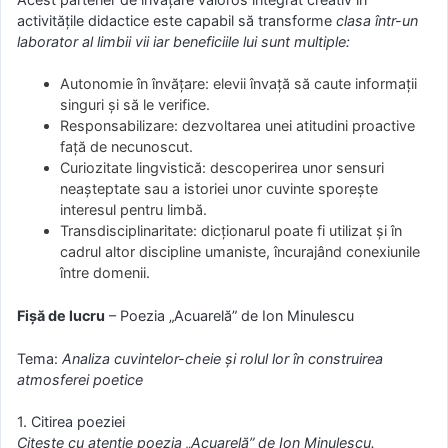
activitățile didactice este capabil să transforme
clasa într-un
laborator al limbii vii iar beneficiile lui sunt multiple:
Autonomie în învățare: elevii învață să caute informații
singuri și să le verifice.
Responsabilizare: dezvoltarea unei atitudini proactive
față de necunoscut.
Curiozitate lingvistică: descoperirea unor sensuri
neașteptate sau a istoriei unor cuvinte sporește
interesul pentru limbă.
Transdisciplinaritate: dicționarul poate fi utilizat și în
cadrul altor discipline umaniste, încurajând conexiunile
între domenii.
Fișă de lucru
– Poezia „Acuarelă” de Ion Minulescu
Tema:
Analiza cuvintelor-cheie și rolul lor în construirea
atmosferei poetice
1. Citirea poeziei
Citește cu atenție poezia „Acuarelă” de Ion Minulescu.