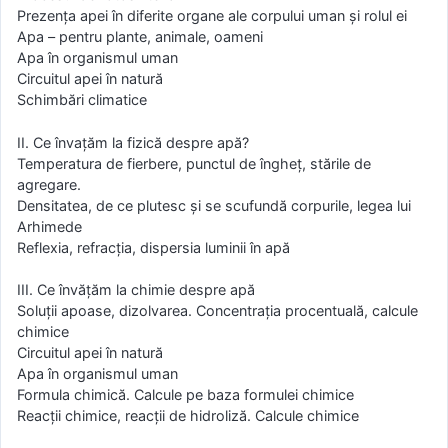
Prezența apei în diferite organe ale corpului uman și rolul ei
Apa – pentru plante, animale, oameni
Apa în organismul uman
Circuitul apei în natură
Schimbări climatice
II. Ce învațăm la fizică despre apă?
Temperatura de fierbere, punctul de îngheț, stările de
agregare.
Densitatea, de ce plutesc și se scufundă corpurile, legea lui
Arhimede
Reflexia, refracția, dispersia luminii în apă
III. Ce învățăm la chimie despre apă
Soluții apoase, dizolvarea. Concentrația procentuală, calcule
chimice
Circuitul apei în natură
Apa în organismul uman
Formula chimică. Calcule pe baza formulei chimice
Reacții chimice, reacții de hidroliză. Calcule chimice