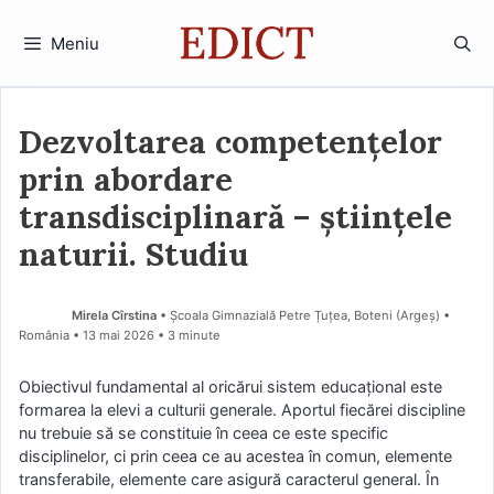
Sari
la
Meniu
conținut
Dezvoltarea competențelor
prin abordare
transdisciplinară – științele
naturii. Studiu
Mirela Cîrstina
• Școala Gimnazială Petre Țuțea, Boteni (Argeş) •
România
13 mai 2026
• 3 minute
Obiectivul fundamental al oricărui sistem educaţional este
formarea la elevi a culturii generale. Aportul fiecărei discipline
nu trebuie să se constituie în ceea ce este specific
disciplinelor, ci prin ceea ce au acestea în comun, elemente
transferabile, elemente care asigură caracterul general. În