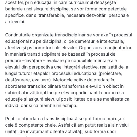
acest fel, prin educaţia, în care curriculumul depăşeşte
barierele unei singure discipline, se vor forma competenţele
specifice, dar şi transferabile, necesare dezvoltării personale
a elevului.
Conţinuturile organizate transdisciplinar se vor axa în procesul
educațional nu pe disciplină, ci pe demersurile intelectuale,
afective şi psihomotorii ale elevului. Organizarea conţinuturilor
în manieră transdisciplinară se bazează în procesul de
predare – învăţare – evaluare pe conduitele mentale ale
elevului din perspectiva unei integrări efective, realizată de-a
lungul tuturor etapelor procesului educaţional (proiectare,
desfăşurare, evaluare). Metodele active de predare în
abordarea transdisciplinară transformă elevul din obiect în
subiect al învăţării, îl fac pe elev coparticipant la propria sa
educaţie şi asigură elevului posibilitatea de a se manifesta ca
individ, dar şi ca membru în echipă.
Printr-o abordarea transdisciplinară se pot forma mai ușor
cele 8 competențe cheie. Astfel că am putut realiza la nivelul
unității de învățământ diferite activități, sub forma unor