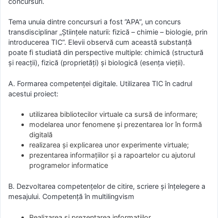
concursuri.
Tema unuia dintre concursuri a fost ”APA”, un concurs
transdisciplinar „Științele naturii: fizică – chimie – biologie, prin
introducerea TIC”. Elevii observă cum această substanță
poate fi studiată din perspective multiple: chimică (structură
și reacții), fizică (proprietăți) și biologică (esența vieții).
A. Formarea competenței digitale. Utilizarea TIC în cadrul
acestui proiect:
utilizarea bibliotecilor virtuale ca sursă de informare;
modelarea unor fenomene şi prezentarea lor în formă
digitală
realizarea și explicarea unor experimente virtuale;
prezentarea informaţiilor şi a rapoartelor cu ajutorul
programelor informatice
B. Dezvoltarea competențelor de citire, scriere și înțelegere a
mesajului. Competență în multilingvism
Realizarea și prezentarea informațiilor,