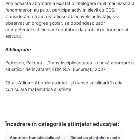
Prin această abordare a existat o înțelegere mult mai ușoară a
fenomenelor, au putut participa activ și elevii cu CES.
Considerăm că au fost atinse obiectivele activității, s-a
observat un progres școlar, se dobândesc ușor
competențele cheie care contribuie la profilul de formare al
elevului.
Bibliografie
Petrescu, Paloma – „Transdisciplinaritatea- o nouă abordare a
situaţiilor de învăţare”, EDP, R.A. Bucureşti, 2007
Tătar, Adina – Abordarea inter- şi transdisciplinară în aria
curriculară matematică şi ştiinţe
Încadrare în categoriile științelor educației:
Abordare transdisciplinară
Didactica științelor exacte