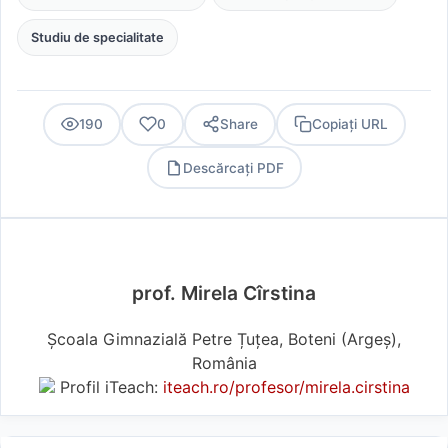
Studiu de specialitate
190
0
Share
Copiați URL
Descărcați PDF
PDF
prof. Mirela Cîrstina
Școala Gimnazială Petre Țuțea, Boteni (Argeş),
România
Profil iTeach:
iteach.ro/profesor/mirela.cirstina