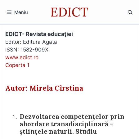
Sari
la
Meniu
conținut
EDICT- Revista educației
Editor: Editura Agata
ISSN: 1582-909X
www.edict.ro
Coperta 1
Autor: Mirela Cîrstina
Dezvoltarea competențelor prin
abordare transdisciplinară –
științele naturii. Studiu