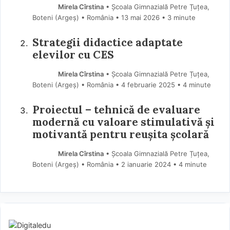
Mirela Cîrstina
• Școala Gimnazială Petre Țuțea,
Boteni (Argeş) • România
13 mai 2026
• 3 minute
Strategii didactice adaptate
elevilor cu CES
Mirela Cîrstina
• Școala Gimnazială Petre Țuțea,
Boteni (Argeş) • România
4 februarie 2025
• 4 minute
Proiectul – tehnică de evaluare
modernă cu valoare stimulativă și
motivantă pentru reușita școlară
Mirela Cîrstina
• Școala Gimnazială Petre Țuțea,
Boteni (Argeş) • România
2 ianuarie 2024
• 4 minute