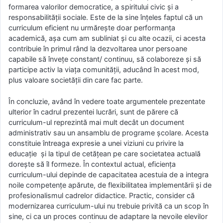
formarea valorilor democratice, a spiritului civic și a
responsabilității sociale. Este de la sine înțeles faptul că un
curriculum eficient nu urmărește doar performanța
academică, așa cum am subliniat și cu alte ocazii, ci acesta
contribuie în primul rând la dezvoltarea unor persoane
capabile să învețe constant/ continuu, să colaboreze și să
participe activ la viața comunității, aducând în acest mod,
plus valoare societății din care fac parte.
În concluzie, având în vedere toate argumentele prezentate
ulterior în cadrul prezentei lucrări, sunt de părere că
curriculum-ul reprezintă mai mult decât un document
administrativ sau un ansamblu de programe școlare. Acesta
constituie întreaga expresie a unei viziuni cu privire la
educație și la tipul de cetățean pe care societatea actuală
dorește să îl formeze. În contextul actual, eficiența
curriculum-ului depinde de capacitatea acestuia de a integra
noile competențe apărute, de flexibilitatea implementării și de
profesionalismul cadrelor didactice. Practic, consider că
modernizarea curriculum-ului nu trebuie privită ca un scop în
sine, ci ca un proces continuu de adaptare la nevoile elevilor