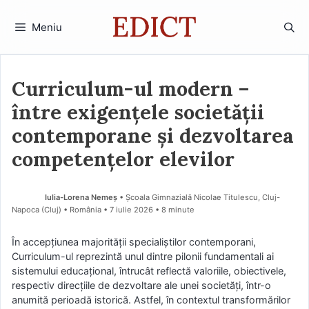
Sari
la
Meniu
conținut
Curriculum-ul modern –
între exigențele societății
contemporane și dezvoltarea
competențelor elevilor
Iulia-Lorena Nemeș
• Școala Gimnazială Nicolae Titulescu, Cluj-
Napoca (Cluj) • România
7 iulie 2026
• 8 minute
În accepțiunea majorității specialiștilor contemporani,
Curriculum-ul reprezintă unul dintre pilonii fundamentali ai
sistemului educațional, întrucât reflectă valoriile, obiectivele,
respectiv direcțiile de dezvoltare ale unei societăți, într-o
anumită perioadă istorică. Astfel, în contextul transformărilor