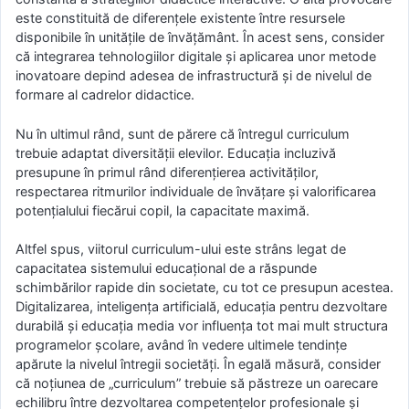
este constituită de diferențele existente între resursele
disponibile în unitățile de învățământ. În acest sens, consider
că integrarea tehnologiilor digitale și aplicarea unor metode
inovatoare depind adesea de infrastructură și de nivelul de
formare al cadrelor didactice.
Nu în ultimul rând, sunt de părere că întregul curriculum
trebuie adaptat diversității elevilor. Educația incluzivă
presupune în primul rând diferențierea activităților,
respectarea ritmurilor individuale de învățare și valorificarea
potențialului fiecărui copil, la capacitate maximă.
Altfel spus, viitorul curriculum-ului este strâns legat de
capacitatea sistemului educațional de a răspunde
schimbărilor rapide din societate, cu tot ce presupun acestea.
Digitalizarea, inteligența artificială, educația pentru dezvoltare
durabilă și educația media vor influența tot mai mult structura
programelor școlare, având în vedere ultimele tendințe
apărute la nivelul întregii societăți. În egală măsură, consider
că noțiunea de „curriculum” trebuie să păstreze un oarecare
echilibru între dezvoltarea competențelor profesionale și