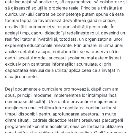
este încurajat să analizeze, să argumenteze, să colaboreze și
să găsească soluții la probleme reale. Principala trăsătură a
curriculum-ului centrat pe competențe putem spune că este
tocmai faptul că favorizează dezvoltarea gândirii critice,
creativității, autonomiei și responsabilității personale. În
același timp, cadrul didactic își redefinește rolul, devenind un
real facilitator al învățării și, totodată, un organizator al unor
experiențe educaționale relevante. Prin urmare, în urma unei
analize detaliate asupra noii abordări, se va observa că în
cadrul acestui model, succesul școlar nu mai este măsurat
exclusiv prin cantitatea informațiilor acumulate, ci prin
capacitatea elevului de a utiliza/ aplica ceea ce a învățat în
situații concrete.
Deși documentele curriculare promovează, după cum am
spus, principii moderne, implementrea lor întâmpină încă
numeroase dificultăți. Una dintre provocările majore este
menținerea unui echilibru între cantitatea conținuturilor și
timpul disponibil pentru aprofundarea acestora. În multe
dintre situații, cadrele didactice resimt presiunea parcurgerii
programei într-un ritm accelerat, ceea ce limitează utilizarea
constantă a strategiilor didactice interactive. O altă provocare