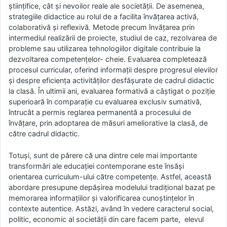
științifice, cât și nevoilor reale ale societății. De asemenea,
strategiile didactice au rolul de a facilita învățarea activă,
colaborativă și reflexivă. Metode precum învățarea prin
intermediul realizării de proiecte, studiul de caz, rezolvarea de
probleme sau utilizarea tehnologiilor digitale contribuie la
dezvoltarea competențelor- cheie. Evaluarea completează
procesul curricular, oferind informații despre progresul elevilor
și despre eficiența activităților desfășurate de cadrul didactic
la clasă. În ultimii ani, evaluarea formativă a câștigat o poziție
superioară în comparație cu evaluarea exclusiv sumativă,
întrucât a permis reglarea permanentă a procesului de
învățare, prin adoptarea de măsuri ameliorative la clasă, de
către cadrul didactic.
Totuși, sunt de părere că una dintre cele mai importante
transformări ale educației contemporane este însăși
orientarea curriculum-ului către competențe. Astfel, această
abordare presupune depășirea modelului tradițional bazat pe
memorarea informațiilor și valorificarea cunoștințelor în
contexte autentice. Astăzi, având în vedere caracterul social,
politic, economic al societății din care facem parte, elevul