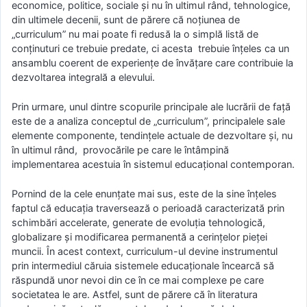
economice, politice, sociale și nu în ultimul rând, tehnologice,
din ultimele decenii, sunt de părere că noțiunea de
„curriculum” nu mai poate fi redusă la o simplă listă de
conținuturi ce trebuie predate, ci acesta trebuie înțeles ca un
ansamblu coerent de experiențe de învățare care contribuie la
dezvoltarea integrală a elevului.
Prin urmare, unul dintre scopurile principale ale lucrării de față
este de a analiza conceptul de „curriculum”, principalele sale
elemente componente, tendințele actuale de dezvoltare și, nu
în ultimul rând, provocările pe care le întâmpină
implementarea acestuia în sistemul educațional contemporan.
Pornind de la cele enunțate mai sus, este de la sine înțeles
faptul că educația traversează o perioadă caracterizată prin
schimbări accelerate, generate de evoluția tehnologică,
globalizare și modificarea permanentă a cerințelor pieței
muncii. În acest context, curriculum-ul devine instrumentul
prin intermediul căruia sistemele educaționale încearcă să
răspundă unor nevoi din ce în ce mai complexe pe care
societatea le are. Astfel, sunt de părere că în literatura