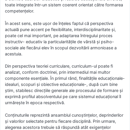
toate integrate într-un sistem coerent orientat către formarea
competențelor.
În acest sens, este ușor de înțeles faptul că perspectiva
actuală pune accent pe flexibilitate, interdisciplinaritate și,
poate cel mai important, pe adaptarea întregului proces
instructiv- educativ la particularitățile de vârstă și psiho-
sociale ale fiecărui elev în scopul dezvoltării armonioase a
acestuia.
Din perspectiva teoriei curriculare, curriculum-ul poate fi
analizat, conform doctrinei, prin intermediul mai multor
componente esențiale. În primul rând, finalitățile educaționale-
idealuri, scopuri și obiective educaționale-, după cum bine
știm, stabilesc direcțiile generale ale procesului de formare și
exprimă profilul absolventului pe care sistemul educațional îl
urmărește în epoca respectivă.
Conținuturile reprezintă ansamblul cunoștințelor, deprinderilor
și valorilor selectate pentru fiecare disciplină. Prin urmare,
alegerea acestora trebuie să răspundă atât exigențelor