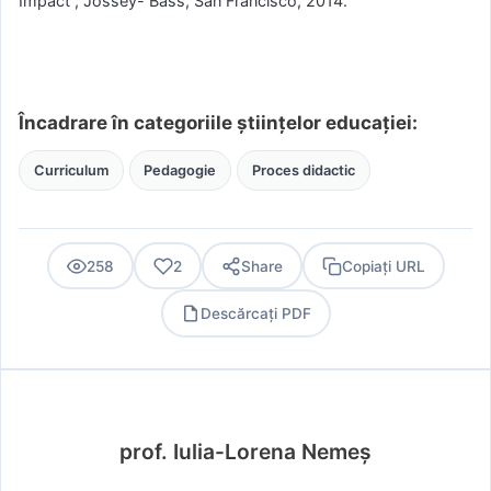
Impact”, Jossey- Bass, San Francisco, 2014.
Încadrare în categoriile științelor educației:
Curriculum
Pedagogie
Proces didactic
258
2
Share
Copiați URL
Descărcați PDF
PDF
prof. Iulia-Lorena Nemeș