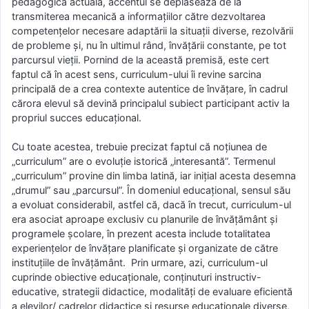
pedagogică actuală, accentul se deplasează de la
transmiterea mecanică a informațiilor către dezvoltarea
competențelor necesare adaptării la situații diverse, rezolvării
de probleme și, nu în ultimul rând, învățării constante, pe tot
parcursul vieții. Pornind de la această premisă, este cert
faptul că în acest sens, curriculum-ului îi revine sarcina
principală de a crea contexte autentice de învățare, în cadrul
cărora elevul să devină principalul subiect participant activ la
propriul succes educațional.
Cu toate acestea, trebuie precizat faptul că noțiunea de
„curriculum” are o evoluție istorică „interesantă”. Termenul
„curriculum” provine din limba latină, iar inițial acesta desemna
„drumul” sau „parcursul”. În domeniul educațional, sensul său
a evoluat considerabil, astfel că, dacă în trecut, curriculum-ul
era asociat aproape exclusiv cu planurile de învățământ și
programele școlare, în prezent acesta include totalitatea
experiențelor de învățare planificate și organizate de către
instituțiile de învățământ. Prin urmare, azi, curriculum-ul
cuprinde obiective educaționale, conținuturi instructiv-
educative, strategii didactice, modalități de evaluare eficientă
a elevilor/ cadrelor didactice și resurse educaționale diverse,