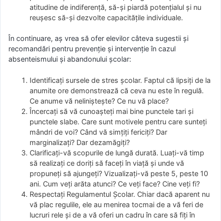
atitudine de indiferenţă, să-şi piardă potenţialul şi nu
reuşesc să-şi dezvolte capacităţile individuale.
În continuare, aş vrea să ofer elevilor câteva sugestii şi
recomandări pentru prevenţie şi intervenţie în cazul
absenteismului şi abandonului școlar:
Identificaţi sursele de stres şcolar. Faptul că lipsiţi de la
anumite ore demonstrează că ceva nu este în regulă.
Ce anume vă nelinişteşte? Ce nu vă place?
Încercaţi să vă cunoaşteţi mai bine punctele tari şi
punctele slabe. Care sunt motivele pentru care sunteţi
mândri de voi? Când vă simţiţi fericiţi? Dar
marginalizaţi? Dar dezamăgiţi?
Clarificaţi-vă scopurile de lungă durată. Luaţi-vă timp
să realizaţi ce doriţi să faceţi în viaţă şi unde vă
propuneţi să ajungeţi? Vizualizaţi-vă peste 5, peste 10
ani. Cum veţi arăta atunci? Ce veţi face? Cine veţi fi?
Respectaţi Regulamentul Şcolar. Chiar dacă aparent nu
vă plac regulile, ele au menirea tocmai de a vă feri de
lucruri rele şi de a vă oferi un cadru în care să fiţi în