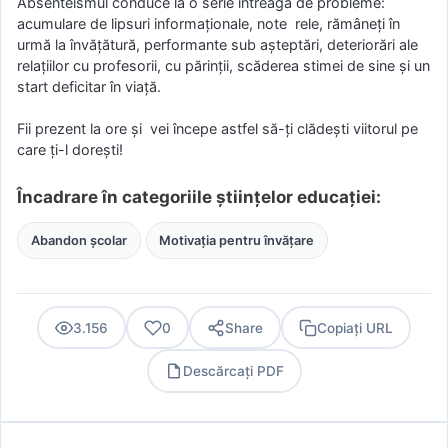
Absenteismul conduce la o serie întreagă de probleme:
acumulare de lipsuri informaţionale, note rele, rămâneţi în
urmă la învăţătură, performante sub aşteptări, deteriorări ale
relaţiilor cu profesorii, cu părinţii, scăderea stimei de sine şi un
start deficitar în viaţă.
Fii prezent la ore și vei începe astfel să-ți clădești viitorul pe
care ți-l dorești!
Încadrare în categoriile științelor educației:
Abandon școlar
Motivația pentru învățare
3.156
0
Share
Copiați URL
Descărcați PDF
PDF