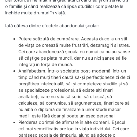
o familie şi când realizează că lipsa studiilor completate le
închide multe drumuri în viaţă.
Iată câteva dintre efectele abandonului şcolar:
Putere scăzută de cumpărare. Aceasta duce la un stil
de viaţă ce creează multe frustrări, dezamăgiri şi stres.
Cei care abandonează şcoala nu numai ca nu au şanse
să câştige pe piaţa muncii, dar nu au nici şanse să fie
integraţi în forţa de muncă.
Analfabetism. Într-o societate post-modernă, într-un
timp când mulţi tineri caută să-şi perfecţioneze zi de zi
pregătirea intelectuală, să-şi completeze studiile şi să
se specializeze profesional, să existe alţi tineri
analfabeţi, care nu ştiu să scrie, să citescă, să
calculeze, să comunice, să argumenteze, tineri care să
nu aibă o diplomă de finalizare a unor studii măcar
medii, este fără doar şi poate un eşec personal.
Pierderea dorinţei de afirmare în alte domenii. Eşecul
cel mai semnificativ are loc in viaţa individului. Cei care
părăsesc şcoala de timpuriu, ajung să adopte o