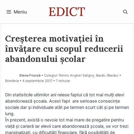
Sari
la
Meniu
conținut
Creşterea motivaţiei în
învăţare cu scopul reducerii
abandonului școlar
Elena Frunză
• Colegiul Tehnic Anghel Saligny, Bacău (Bacău) •
România
4 septembrie 2017
• 7 minute
Din statisticile ultimilor ani reiese faptul că tot mai mulți elevi
abandonează școala. Acest fapt are serioase consecințe
sociale dar și individuale atât pe termen scurt cât și pe termen
lung.
În prezent, există o nevoie tot mai mare de pregatire pentru
viaţă şi carieră iar elevii care abandonează şcoala, se vor trezi
marginalizaţi, cu dificultăţi financiare, fără posibilităţi de