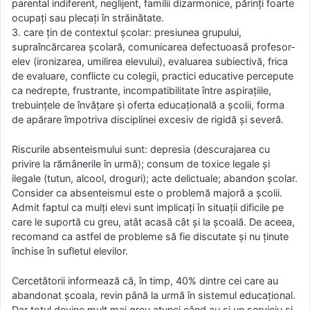
parental indiferent, neglijent, familii dizarmonice, părinţi foarte
ocupaţi sau plecaţi în străinătate.
3. care ţin de contextul şcolar: presiunea grupului,
supraîncărcarea şcolară, comunicarea defectuoasă profesor-
elev (ironizarea, umilirea elevului), evaluarea subiectivă, frica
de evaluare, conflicte cu colegii, practici educative percepute
ca nedrepte, frustrante, incompatibilitate între aspiraţiile,
trebuinţele de învăţare şi oferta educaţională a şcolii, forma
de apărare împotriva disciplinei excesiv de rigidă şi severă.
Riscurile absenteismului sunt: depresia (descurajarea cu
privire la rămânerile în urmă); consum de toxice legale şi
ilegale (tutun, alcool, droguri); acte delictuale; abandon şcolar.
Consider ca absenteismul este o problemă majoră a şcolii.
Admit faptul ca mulţi elevi sunt implicaţi în situaţii dificile pe
care le suportă cu greu, atât acasă cât şi la şcoală. De aceea,
recomand ca astfel de probleme să fie discutate şi nu ţinute
închise în sufletul elevilor.
Cercetătorii informează că, în timp, 40% dintre cei care au
abandonat şcoala, revin până la urmă în sistemul educaţional.
Dar totul devine mult mai greu atunci când au şi un serviciu şi