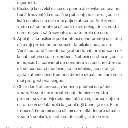
siguranţă.
Realizaţi la nivelul clasei un panou al elevilor cu cea mai
bună frecvenţă la şcoală şi publicaţi pe site-ul şcolii o
listă cu elevii cu cele mai puţine absenţe. Astfel veţi
vedea că se poate şi că sunt elevi, colegi de-ai vostri,
care reuşesc să frecventeze toate orele de curs.
Apelaţi la consilierul şcolar atunci când credeţi şi simţiţi
că aveţi probleme personale, familiale sau şcolare.
Veniţi cu toată încrederea şi abandonaţi prejudecata că
la cabinet vin doar cei nebuni. Nebunii nu stau în şcoli ci
în ospicii. La cabinetul de consiliere vin cei care doresc
să se cunoască mai bine, sa fie înţeleşi, ascultaţi şi
ajutaţi atunci când trec prin diferite situaţii pe care nu le
mai pot gestiona singuri.
Chiar dacă aţi crescut, rămâneţi prieteni cu părinţii
vostri. Ei sunt cei mai interesaţi de binele vostru
prezent şi viitor. Fiţi deschişi faţă de ei, comunicaţi cu
ei tot ce vi se întâmplă la şcoală. Şi bune, şi rele. Ei ar
trebui să fie primii şi nu ultimii care află despre situaţia
voastră şcolară, şi asta nu de la alţii, ci de la voi.