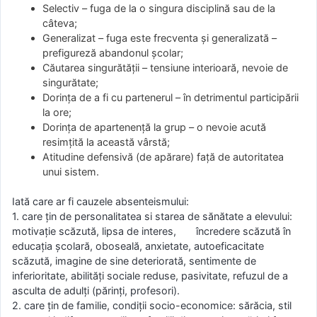
Selectiv – fuga de la o singura disciplină sau de la
câteva;
Generalizat – fuga este frecventa şi generalizată –
prefigureză abandonul şcolar;
Căutarea singurătăţii – tensiune interioară, nevoie de
singurătate;
Dorinţa de a fi cu partenerul – în detrimentul participării
la ore;
Dorinţa de apartenenţă la grup – o nevoie acută
resimţită la această vârstă;
Atitudine defensivă (de apărare) faţă de autoritatea
unui sistem.
Iată care ar fi cauzele absenteismului:
1. care ţin de personalitatea si starea de sănătate a elevului:
motivaţie scăzută, lipsa de interes, încredere scăzută în
educaţia şcolară, oboseală, anxietate, autoeficacitate
scăzută, imagine de sine deteriorată, sentimente de
inferioritate, abilităţi sociale reduse, pasivitate, refuzul de a
asculta de adulţi (părinţi, profesori).
2. care ţin de familie, condiţii socio-economice: sărăcia, stil