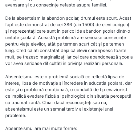
avansare şi cu consecinţe nefaste asupra familiei.
De la absenteism la abandon şcolar, drumul este scurt. Acest
fapt este demonstrat de cei 386 (din 1500) de elevi corigenţi
şi neprezentaţi care sunt în pericol de abandon şcolar dintr-o
unitate şcolară. Această problemă are serioase consecinţe
pentru viaţa elevilor, atât pe termen scurt cât şi pe termen
lung. Cred că aţi constatat deja că elevii care lipsesc foarte
mult, se trezesc marginalizaţi iar cei care abandonează şcoala
vor avea serioase dificultăţi în privinţa realizării personale.
Absenteismul este o problemă socială ce reflectă lipsa de
interes, lipsa de motivaţie şi încredere în educaţia şcolară, dar
este şi o problemă emoţională, o conduită de tip evazionist
ce implică evadare fizică şi psihologică din situaţia percepută
ca traumatizantă. Chiar dacă recunoaşteţi sau nu,
absenteismul este un semnal tardiv al existenţei unei
probleme.
Absenteismul are mai multe forme: