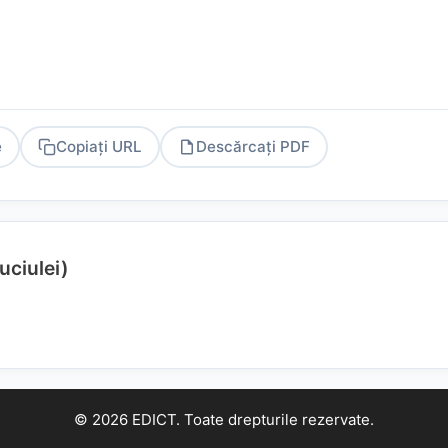
e
Copiați URL
Descărcați PDF
PDF
uciulei)
© 2026 EDICT. Toate drepturile rezervate.