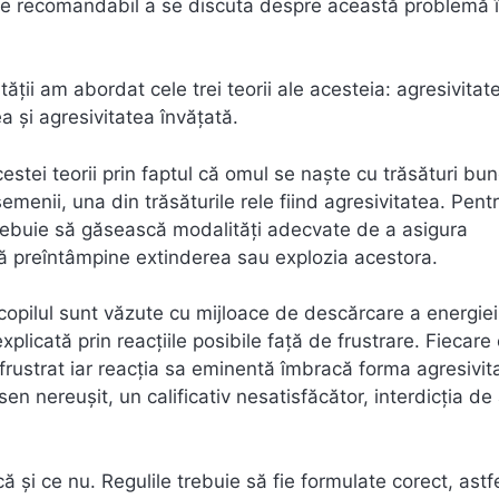
te recomandabil a se discuta despre această problemă 
ității am abordat cele trei teorii ale acesteia: agresivitat
a și agresivitatea învățată.
stei teorii prin faptul că omul se naște cu trăsături bun
semenii, una din trăsăturile rele fiind agresivitatea. Pent
, trebuie să găsească modalități adecvate de a asigura
să preîntâmpine extinderea sau explozia acestora.
 copilul sunt văzute cu mijloace de descărcare a energiei
xplicată prin reacțiile posibile față de frustrare. Fiecar
rustrat iar reacția sa eminentă îmbracă forma agresivita
sen nereușit, un calificativ nesatisfăcător, interdicția de 
că și ce nu. Regulile trebuie să fie formulate corect, astf