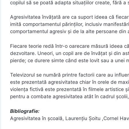
copilul să se poată adapta situațiilor create, fără a 
Agresivitatea învățată are ca suport ideea că fieca
imită comportamentul părinților, inclusiv manifestăr
comportamentul agresiv și de la alte persoane din an
Fiecare teorie redă într-o oarecare măsură ideea că
dezvoltare. Uneori, un copil are de învățat și din a
pierde; ce durere simte când este lovit sau a unei m
Televizorul se numără printre factorii care au influ
este prezentată agresivitatea chiar în orele de maxi
violența fictivă este prezentată în filmele artistice
pentru a combate agresivitatea atât în cadrul școlii, 
Bibliografie:
Agresivitatea în școală, Laurențiu Șoitu ,Cornel Ha