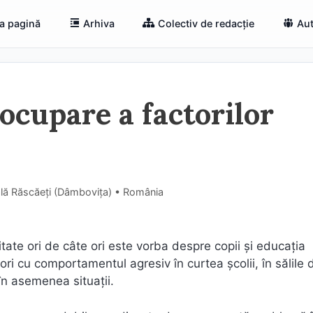
a pagină
Arhiva
Colectiv de redacție
Aut
ocupare a factorilor
lă Răscăeți (Dâmboviţa) • România
tate ori de câte ori este vorba despre copii și educația
neori cu comportamentul agresiv în curtea școlii, în sălile 
în asemenea situații.