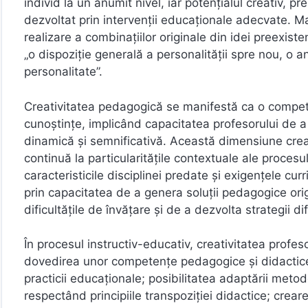
individ la un anumit nivel, iar potențialul creativ, pr
dezvoltat prin intervenții educaționale adecvate. M
realizare a combinațiilor originale din idei preexi
„o dispoziție generală a personalității spre nou, o a
personalitate”.
Creativitatea pedagogică se manifestă ca o compe
cunoștințe, implicând capacitatea profesorului de a
dinamică și semnificativă. Această dimensiune crea
continuă la particularitățile contextuale ale procesu
caracteristicile disciplinei predate și exigențele c
prin capacitatea de a genera soluții pedagogice ori
dificultățile de învățare și de a dezvolta strategii d
În procesul instructiv-educativ, creativitatea prof
dovedirea unor competențe pedagogice și didactice 
practicii educaționale; posibilitatea adaptării metod
respectând principiile transpoziției didactice; crea