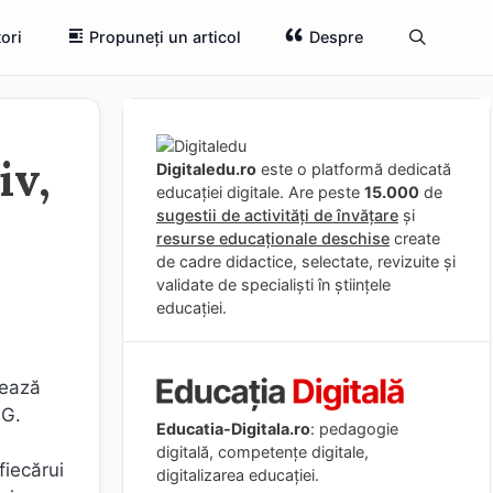
ori
Propuneți un articol
Despre
iv,
Digitaledu.ro
este o platformă dedicată
educației digitale. Are peste
15.000
de
sugestii de activități de învățare
și
resurse educaționale deschise
create
de cadre didactice, selectate, revizuite și
validate de specialiști în științele
educației.
nează
 G.
Educatia-Digitala.ro
: pedagogie
digitală, competențe digitale,
fiecărui
digitalizarea educației.