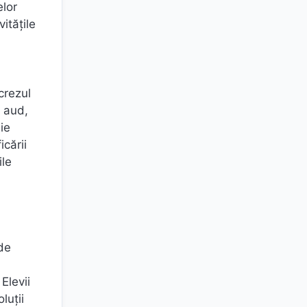
lor
itățile
.
crezul
e aud,
ie
icării
ile
 de
Elevii
luții