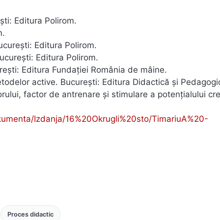
ti: Editura Polirom.
m.
curești: Editura Polirom.
ucurești: Editura Polirom.
urești: Editura Fundației România de mâine.
metodelor active. București: Editura Didactică și Pedagogi
ului, factor de antrenare şi stimulare a potenţialului cre
kumenta/Izdanja/16%20Okrugli%20sto/TimariuA%20-
Proces didactic