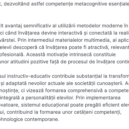
at, dezvoltând astfel competențe metacognitive esențial
lt avantaj semnificativ al utilizării metodelor moderne în
ci când învățarea devine interactivă și conectată la real
vârstei. Prin intermediul materialelor multimedia, al aplica
, elevii descoperă că învățarea poate fi atractivă, relevant
ofesională. Această motivație intrinsecă constituie
unor atitudini pozitive față de procesul de învățare conti
ul instructiv-educativ contribuie substanțial la transfo
ă și adaptată nevoilor actuale ale societății cunoașterii. 
unoștințe, ci vizează formarea comprehensivă a competen
integrală a personalității elevilor. Prin implementarea
ovatoare, sistemul educațional poate pregăti eficient elev
lui, contribuind la formarea unor cetățeni competenți,
 tehnologice contemporane.