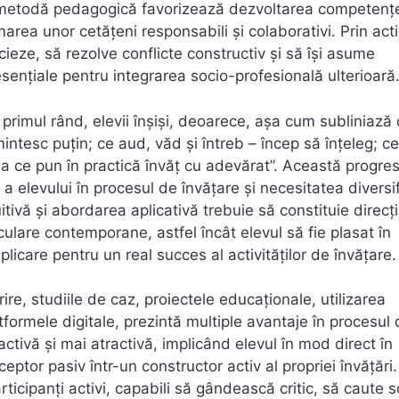
ă metodă pedagogică favorizează dezvoltarea competențe
marea unor cetățeni responsabili și colaborativi. Prin activ
cieze, să rezolve conflicte constructiv și să își asume
sențiale pentru integrarea socio-profesională ulterioară
 primul rând, elevii înșiși, deoarece, așa cum subliniază 
amintesc puțin; ce aud, văd și întreb – încep să înțeleg; c
ea ce pun în practică învăț cu adevărat”. Această progres
 elevului în procesul de învățare și necesitatea diversif
ivă și abordarea aplicativă trebuie să constituie direcți
lare contemporane, astfel încât elevul să fie plasat în
plicare pentru un real succes al activităților de învățare.
, studiile de caz, proiectele educaționale, utilizarea
atformele digitale, prezintă multiple avantaje în procesul
ctivă și mai atractivă, implicând elevul în mod direct în
ptor pasiv într-un constructor activ al propriei învățări. 
ticipanți activi, capabili să gândească critic, să caute so