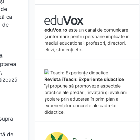
și
 de
ză ca
m de
eduVox.ro
este un canal de comunicare
și informare pentru persoane implicate în
mediul educațional: profesori, directori,
elevi, studenți etc..
ță
aptarea
r,
etizează
Revista iTeach: Experienţe didactice
îşi propune să promoveze aspectele
practice ale predării, învăţării şi evaluării
şcolare prin aducerea în prim plan a
experienţelor concrete ale cadrelor
didactice.
asupra
ată de