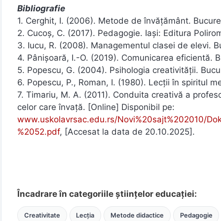
Bibliografie
1. Cerghit, I. (2006). Metode de învățământ. Bucureș
2. Cucoș, C. (2017). Pedagogie. Iași: Editura Poliro
3. Iucu, R. (2008). Managementul clasei de elevi. Bu
4. Pânișoară, I.-O. (2019). Comunicarea eficientă. B
5. Popescu, G. (2004). Psihologia creativității. Buc
6. Popescu, P., Roman, I. (1980). Lecții în spiritul 
7. Timariu, M. A. (2011). Conduita creativă a profesor
celor care învaţă. [Online] Disponibil pe:
www.uskolavrsac.edu.rs/Novi%20sajt%202010/Do
%2052.pdf
, [Accesat la data de 20.10.2025].
Încadrare în categoriile științelor educației:
Creativitate
Lecția
Metode didactice
Pedagogie