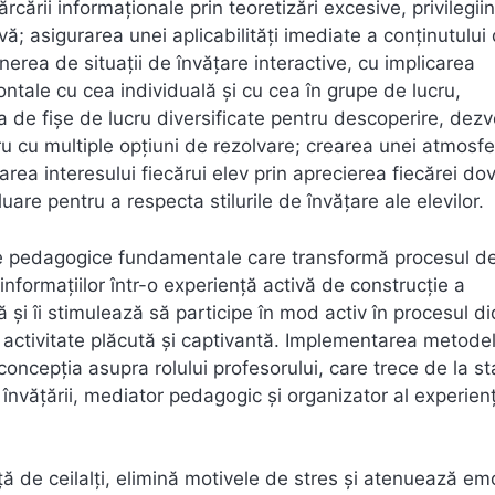
rcării informaționale prin teoretizări excesive, privilegii
vă; asigurarea unei aplicabilități imediate a conținutului
nerea de situații de învățare interactive, cu implicarea
frontale cu cea individuală și cu cea în grupe de lucru,
ea de fișe de lucru diversificate pentru descoperire, dezv
ru cu multiple opțiuni de rezolvare; crearea unei atmosf
rea interesului fiecărui elev prin aprecierea fiecărei do
are pentru a respecta stilurile de învățare ale elevilor.
e pedagogice fundamentale care transformă procesul d
informațiilor într-o experiență activă de construcție a
 și îi stimulează să participe în mod activ în procesul di
 activitate plăcută și captivantă. Implementarea metode
cepția asupra rolului profesorului, care trece de la st
l învățării, mediator pedagogic și organizator al experien
ă de ceilalți, elimină motivele de stres și atenuează emo