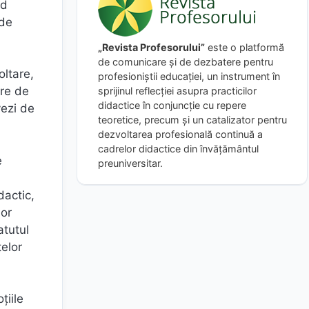
nd
 de
„Revista Profesorului”
este o platformă
de comunicare și de dezbatere pentru
oltare,
profesioniștii educației, un instrument în
ere de
sprijinul reflecției asupra practicilor
didactice în conjuncție cu repere
vezi de
teoretice, precum și un catalizator pentru
dezvoltarea profesională continuă a
cadrelor didactice din învățământul
e
preuniversitar.
dactic,
lor
atutul
țelor
țiile