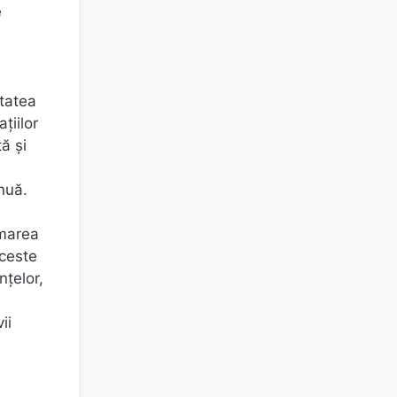
e
itatea
țiilor
ă și
nuă.
rmarea
Aceste
țelor,
ii