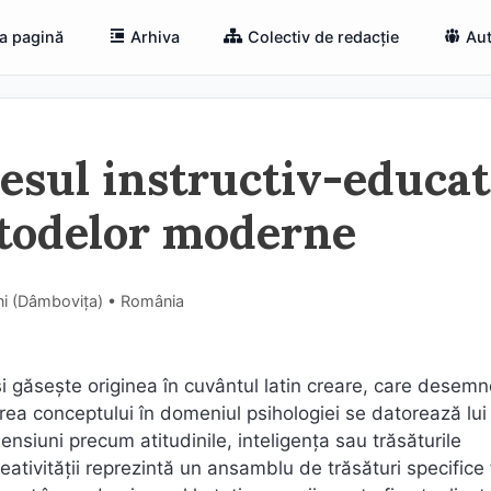
a pagină
Arhiva
Colectiv de redacție
Aut
cesul instructiv-educat
todelor moderne
ni (Dâmboviţa) • România
își găsește originea în cuvântul latin creare, care desem
erea conceptului în domeniul psihologiei se datorează lui
ensiuni precum atitudinile, inteligența sau trăsăturile
tivității reprezintă un ansamblu de trăsături specifice 