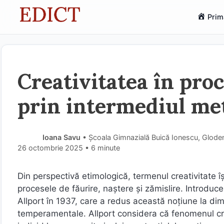
Sari
Prim
la
conținut
Creativitatea în pro
prin intermediul me
Ioana Savu
• Școala Gimnazială Buică Ionescu, Glode
26 octombrie 2025
• 6 minute
Din perspectivă etimologică, termenul creativitate 
procesele de făurire, naștere și zămislire. Introduc
Allport în 1937, care a redus această noțiune la dim
temperamentale. Allport considera că fenomenul crea