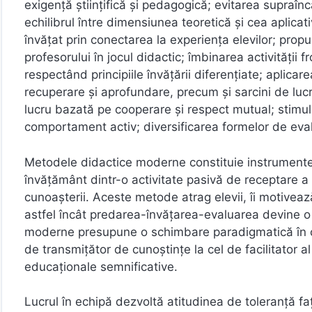
exigență științifică și pedagogică; evitarea supraîncă
echilibrul între dimensiunea teoretică și cea aplicati
învățat prin conectarea la experiența elevilor; propu
profesorului în jocul didactic; îmbinarea activității 
respectând principiile învățării diferențiate; aplicar
recuperare și aprofundare, precum și sarcini de luc
lucru bazată pe cooperare și respect mutual; stimula
comportament activ; diversificarea formelor de evalu
Metodele didactice moderne constituie instrument
învățământ dintr-o activitate pasivă de receptare a 
cunoașterii. Aceste metode atrag elevii, îi motivează
astfel încât predarea-învățarea-evaluarea devine o
moderne presupune o schimbare paradigmatică în con
de transmițător de cunoștințe la cel de facilitator a
educaționale semnificative.
Lucrul în echipă dezvoltă atitudinea de toleranță faț