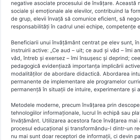
negative asociate procesului de învățare. Aceast
sociale și emoționale ale elevilor, contribuind la for
de grup, elevii învață să comunice eficient, să nego
responsabilități în cadrul unei echipe, competențe e
Beneficiarii unui învățământ centrat pe elev sunt, în
instruirii active: „Ce aud – uit; ce aud și văd – îmi 
văd, întreb și exersez – îmi însuşesc şi deprind; ce
pedagogică evidențiază importanța implicării active a
modalităților de abordare didactică. Abordarea intuit
permanente de implementare ale programelor curricu
permanență în situații de intuire, experimentare și a
Metodele moderne, precum învățarea prin descoperire
tehnologiilor informaționale, lucrul în echipă sau pl
învățământ. Utilizarea acestora face învățarea mai a
procesul educațional și transformându-l dintr-un rece
nu mai sunt doar receptori de informații, ci devin par