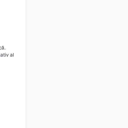
că.
ativ al