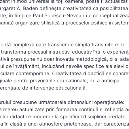
ezent în mod universal la toți oamenii, poate fi actualizat 
argaret A. Baden definește creativitatea ca posibilitatea
stente, în timp ce Paul Popescu-Neveanu o conceptualizea
numită organizare stilistică a proceselor psihice în siste
tență complexă care transcende simpla transmitere de
 transforma procesul instructiv-educativ într-o experien
tivă presupune nu doar inovația metodologică, ci și ad
lui de învățământ, incluzând nevoile specifice ale elevilo
urriculare contemporane. Creativitatea didactică se concr
ginale pentru provocările educaționale, de a anticipa
iferențiate de intervenție educațională.
esorului presupune următoarele dimensiuni operaționale:
mereu actualizate prin formarea continuă și reflecția 
elor didactice moderne la specificul disciplinei predate,
rea în clasă a unei atmosfere prietenoase, dar caracteriz