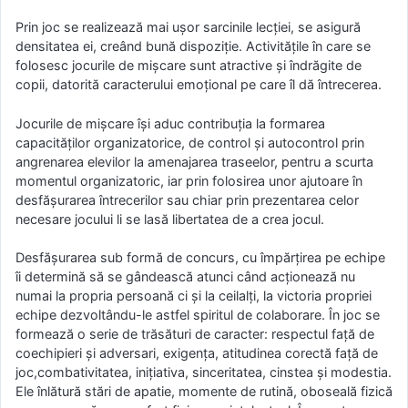
Prin joc se realizează mai uşor sarcinile lecţiei, se asigură
densitatea ei, creând bună dispoziţie. Activităţile în care se
folosesc jocurile de mişcare sunt atractive şi îndrăgite de
copii, datorită caracterului emoţional pe care îl dă întrecerea.
Jocurile de mişcare îşi aduc contribuţia la formarea
capacităţilor organizatorice, de control şi autocontrol prin
angrenarea elevilor la amenajarea traseelor, pentru a scurta
momentul organizatoric, iar prin folosirea unor ajutoare în
desfăşurarea întrecerilor sau chiar prin prezentarea celor
necesare jocului li se lasă libertatea de a crea jocul.
Desfăşurarea sub formă de concurs, cu împărţirea pe echipe
îi determină să se gândească atunci când acţionează nu
numai la propria persoană ci şi la ceilalţi, la victoria propriei
echipe dezvoltându-le astfel spiritul de colaborare. În joc se
formează o serie de trăsături de caracter: respectul faţă de
coechipieri şi adversari, exigenţa, atitudinea corectă faţă de
joc,combativitatea, iniţiativa, sinceritatea, cinstea şi modestia.
Ele înlătură stări de apatie, momente de rutină, oboseală fizică