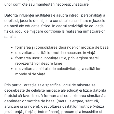
unor conflicte sau manifestări necorespunzătoare.
Datorită influenţei multilaterale asupra întregii personalităţi a
copilului, jocurile de mişcare constituie unul dintre mjloacele
de bază ale educaţiei fizice. În cadrul activităţii de educaţie
fizică, jocul de mişcare contribuie la realizarea următoarelor
sarcini:
formarea şi consolidarea deprinderilor motrice de bază
dezvoltarea calităţilor motrice necesare în viaţă
formarea unor cunoştinţe utile, prin lărgirea sferei
reprezentărilor despre lume
dezvoltarea spiritului de colectivitate şi a calităţilor
morale şi de viaţă.
Prin particularităţile sale specifice, jocul de mişcare se
deosebeşte de celelalte mijloace ale educaţiei fizice datorită
faptului că favorizează formarea şi consolidarea simultană a
deprinderilor motrice de bază (mers , alergare, săritură,
aruncare şi prindere), dezvoltarea calităţilor motrice (viteză
,rezistenţă , forţă şi îndemânare), precum şi a însuşirilor şi