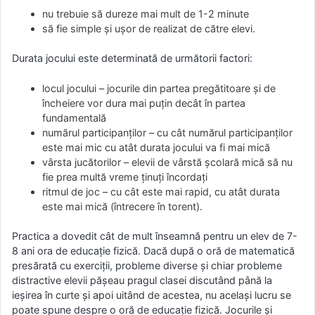
nu trebuie să dureze mai mult de 1-2 minute
să fie simple şi uşor de realizat de către elevi.
Durata jocului este determinată de următorii factori:
locul jocului – jocurile din partea pregătitoare şi de
încheiere vor dura mai puţin decât în partea
fundamentală
numărul participanţilor – cu cât numărul participanţilor
este mai mic cu atât durata jocului va fi mai mică
vârsta jucătorilor – elevii de vârstă şcolară mică să nu
fie prea multă vreme ţinuţi încordaţi
ritmul de joc – cu cât este mai rapid, cu atât durata
este mai mică (întrecere în torent).
Practica a dovedit cât de mult înseamnă pentru un elev de 7-
8 ani ora de educaţie fizică. Dacă după o oră de matematică
presărată cu exerciţii, probleme diverse şi chiar probleme
distractive elevii păşeau pragul clasei discutând până la
ieşirea în curte şi apoi uitând de acestea, nu acelaşi lucru se
poate spune despre o oră de educaţie fizică. Jocurile şi