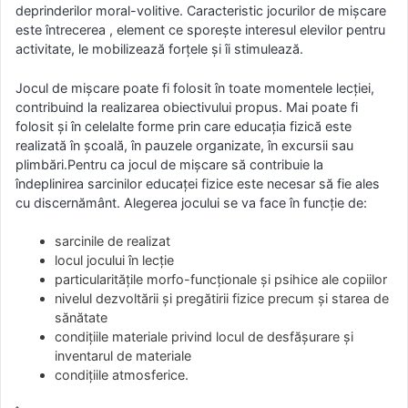
deprinderilor moral-volitive. Caracteristic jocurilor de mişcare
este întrecerea , element ce sporeşte interesul elevilor pentru
activitate, le mobilizează forţele şi îi stimulează.
Jocul de mişcare poate fi folosit în toate momentele lecţiei,
contribuind la realizarea obiectivului propus. Mai poate fi
folosit şi în celelalte forme prin care educaţia fizică este
realizată în şcoală, în pauzele organizate, în excursii sau
plimbări.Pentru ca jocul de mişcare să contribuie la
îndeplinirea sarcinilor educaţei fizice este necesar să fie ales
cu discernământ. Alegerea jocului se va face în funcţie de:
sarcinile de realizat
locul jocului în lecţie
particularităţile morfo-funcţionale şi psihice ale copiilor
nivelul dezvoltării şi pregătirii fizice precum şi starea de
sănătate
condiţiile materiale privind locul de desfăşurare şi
inventarul de materiale
condiţiile atmosferice.