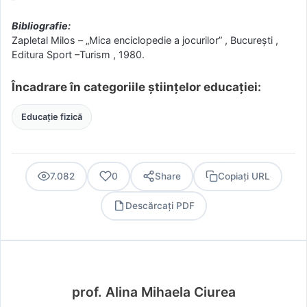
Bibliografie:
Zapletal Milos – „Mica enciclopedie a jocurilor” , Bucureşti ,
Editura Sport –Turism , 1980.
Încadrare în categoriile științelor educației:
Educație fizică
7.082
0
Share
Copiați URL
Descărcați PDF
PDF
prof. Alina Mihaela Ciurea