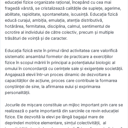
educaţiei fizice organizate raţional, începând cu cea mai
fragedă vârstă, se cristalizează calităţile de supleţe, agerime,
abilitate, rapiditate, spontaneitate, iscusinţă. Educaţia fizică
educă curajul, ambiţia, emulaţia, atenţia distributivă,
hotărârea, fermitatea, disciplina, calmul, sentimentul de
ocrotire al individului de către colectiv, precum şi multiple
trăsături de voinţă şi de caracter.
Educaţia fizică este în primul rând activitatea care valorifică
sistematic ansamblul formelor de practicare a exerciţiilor
fizice în scopul măririi în principal a potenţialului biologic al
omului în concordanţă cu cerinţele sale şi exigenţele societăţii.
Angajează elevii într-un proces dinamic de dezvoltare a
capacităţilor de acţiune, proces care contribuie la formarea
conştiinţei de sine, la afirmarea eului şi exprimarea
personalităţii.
Jocurile de mişcare constituie un mijloc important prin care se
realizează o parte importantă din sarcinile ce revin educaţiei
fizice. Ele dezvoltă la elevi pe lângă bagajul mare de
deprinderi motrice elementare, simţul colectivităţii, al