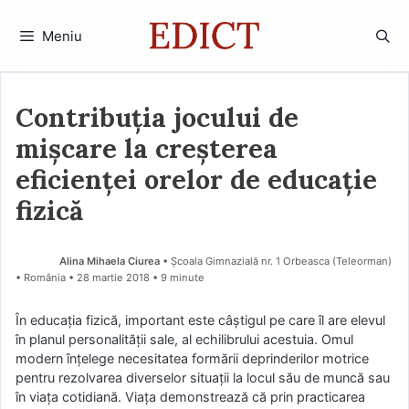
Sari
la
Meniu
conținut
Contribuția jocului de
mișcare la creșterea
eficienței orelor de educație
fizică
Alina Mihaela Ciurea
• Școala Gimnazială nr. 1 Orbeasca (Teleorman)
• România
28 martie 2018
• 9 minute
În educaţia fizică, important este câştigul pe care îl are elevul
în planul personalităţii sale, al echilibrului acestuia. Omul
modern înţelege necesitatea formării deprinderilor motrice
pentru rezolvarea diverselor situaţii la locul său de muncă sau
în viaţa cotidiană. Viaţa demonstrează că prin practicarea