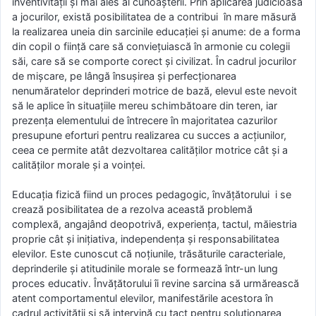
inventivităţii şi mai ales al cunoaşterii. Prin aplicarea judicioasă
a jocurilor, există posibilitatea de a contribui în mare măsură
la realizarea uneia din sarcinile educaţiei şi anume: de a forma
din copil o fiinţă care să convieţuiască în armonie cu colegii
săi, care să se comporte corect şi civilizat. În cadrul jocurilor
de mişcare, pe lângă însuşirea şi perfecţionarea
nenumăratelor deprinderi motrice de bază, elevul este nevoit
să le aplice în situaţiile mereu schimbătoare din teren, iar
prezenţa elementului de întrecere în majoritatea cazurilor
presupune eforturi pentru realizarea cu succes a acţiunilor,
ceea ce permite atât dezvoltarea calităţilor motrice cât şi a
calităţilor morale şi a voinţei.
Educaţia fizică fiind un proces pedagogic, învăţătorului i se
crează posibilitatea de a rezolva această problemă
complexă, angajând deopotrivă, experienţa, tactul, măiestria
proprie cât şi iniţiativa, independenţa şi responsabilitatea
elevilor. Este cunoscut că noţiunile, trăsăturile caracteriale,
deprinderile şi atitudinile morale se formează într-un lung
proces educativ. Învăţătorului îi revine sarcina să urmărească
atent comportamentul elevilor, manifestările acestora în
cadrul activităţii şi să intervină cu tact pentru soluţionarea