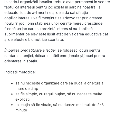
În cadrul organizării jocurilor trebuie avut permanent în vedere
faptul că interesul pentru joc există în sarcina noastră , a
educatorilor, de a-l menţine şi de a da satisfacţie
copiilor.Interesul va fi menţinut sau dezvoltat prin crearea
noului în joc , prin stabilirea unor cerinţe mereu crescânde ,
fiindcă un joc care nu prezintă interes şi nu-l solicită
suplimentar pe elev este lipsit atât de valoarea educativă cât
şi de efectele biomotrice scontate.
În partea pregătitoare a lecţiei
, se folosesc jocuri pentru
captarea atenţiei, ridicarea stării emoţionale şi jocuri pentru
orientarea în spaţiu.
Indicaţii metodice:
să nu necesite organizare care să ducă la cheltuială
mare de timp
să fie simple, cu reguli puţine, să nu necesite multe
explicaţii
execuţia să fie vioaie, să nu dureze mai mult de 2-3
minute