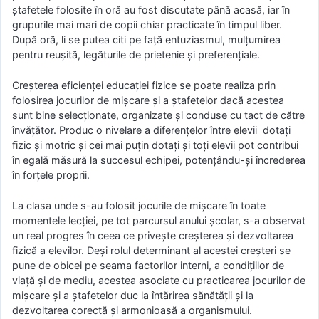
ştafetele folosite în oră au fost discutate până acasă, iar în
grupurile mai mari de copii chiar practicate în timpul liber.
După oră, li se putea citi pe faţă entuziasmul, mulţumirea
pentru reuşită, legăturile de prietenie şi preferenţiale.
Creşterea eficienţei educaţiei fizice se poate realiza prin
folosirea jocurilor de mişcare şi a ştafetelor dacă acestea
sunt bine selecţionate, organizate şi conduse cu tact de către
învăţător. Produc o nivelare a diferenţelor între elevii dotaţi
fizic şi motric şi cei mai puţin dotaţi şi toţi elevii pot contribui
în egală măsură la succesul echipei, potenţându-şi încrederea
în forţele proprii.
La clasa unde s-au folosit jocurile de mişcare în toate
momentele lecţiei, pe tot parcursul anului şcolar, s-a observat
un real progres în ceea ce priveşte creşterea şi dezvoltarea
fizică a elevilor. Deşi rolul determinant al acestei creşteri se
pune de obicei pe seama factorilor interni, a condiţiilor de
viaţă şi de mediu, acestea asociate cu practicarea jocurilor de
mişcare şi a ştafetelor duc la întărirea sănătăţii şi la
dezvoltarea corectă şi armonioasă a organismului.