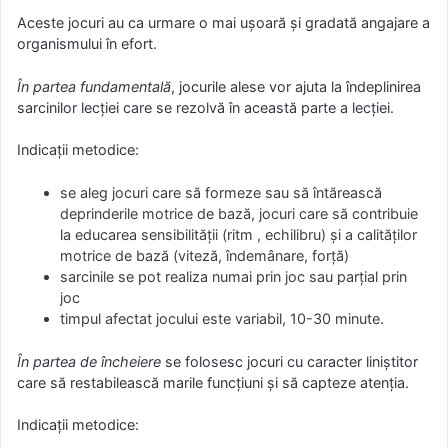
Aceste jocuri au ca urmare o mai uşoară şi gradată angajare a
organismului în efort.
În partea fundamentală
, jocurile alese vor ajuta la îndeplinirea
sarcinilor lecţiei care se rezolvă în această parte a lecţiei.
Indicaţii metodice:
se aleg jocuri care să formeze sau să întărească
deprinderile motrice de bază, jocuri care să contribuie
la educarea sensibilităţii (ritm , echilibru) şi a calităţilor
motrice de bază (viteză, îndemânare, forţă)
sarcinile se pot realiza numai prin joc sau parţial prin
joc
timpul afectat jocului este variabil, 10-30 minute.
În partea de încheiere
se folosesc jocuri cu caracter liniştitor
care să restabilească marile funcţiuni şi să capteze atenţia.
Indicaţii metodice: