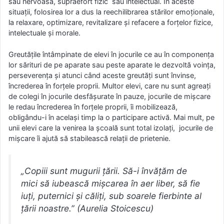
sau nervoasă, supraefort fizic sau intelectual. În aceste
situaţii, folosirea lor a dus la reechilibrarea stărilor emoţionale,
la relaxare, optimizare, revitalizare şi refacere a forţelor fizice,
intelectuale şi morale.
Greutăţile întâmpinate de elevi în jocurile ce au în componenţa
lor sărituri de pe aparate sau peste aparate le dezvoltă voinţa,
perseverenţa şi atunci când aceste greutăţi sunt învinse,
încrederea în forţele proprii. Multor elevi, care nu sunt agreaţi
de colegi în jocurile desfăşurate în pauze, jocurile de mişcare
le redau încrederea în forţele proprii, îi mobilizează,
obligându-i în acelaşi timp la o participare activă. Mai mult, pe
unii elevi care la venirea la şcoală sunt total izolaţi, jocurile de
mişcare îi ajută să stabilească relaţii de prietenie.
„Copiii sunt mugurii ţării. Să-i învăţăm de
mici să iubească mişcarea în aer liber, să fie
iuţi, puternici şi căliţi, sub soarele fierbinte al
ţării noastre.” (Aurelia Stoicescu)