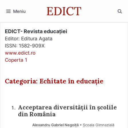
Sari
la
Meniu
conținut
EDICT- Revista educației
Editor: Editura Agata
ISSN: 1582-909X
www.edict.ro
Coperta 1
Categoria: Echitate în educație
Acceptarea diversității în școlile
din România
Alexandru Gabriel Negoiță
• Școala Gimnazială