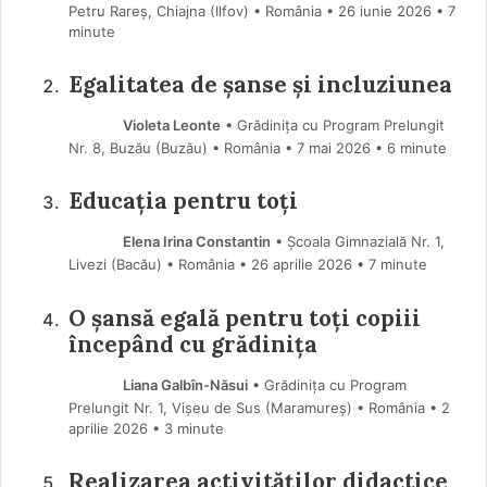
Petru Rareș, Chiajna (Ilfov) • România
26 iunie 2026
• 7
minute
Egalitatea de șanse și incluziunea
Violeta Leonte
• Grădinița cu Program Prelungit
Nr. 8, Buzău (Buzău) • România
7 mai 2026
• 6 minute
Educația pentru toți
Elena Irina Constantin
• Școala Gimnazială Nr. 1,
Livezi (Bacău) • România
26 aprilie 2026
• 7 minute
O șansă egală pentru toți copiii
începând cu grădinița
Liana Galbîn-Năsui
• Grădinița cu Program
Prelungit Nr. 1, Vișeu de Sus (Maramureş) • România
2
aprilie 2026
• 3 minute
Realizarea activităților didactice