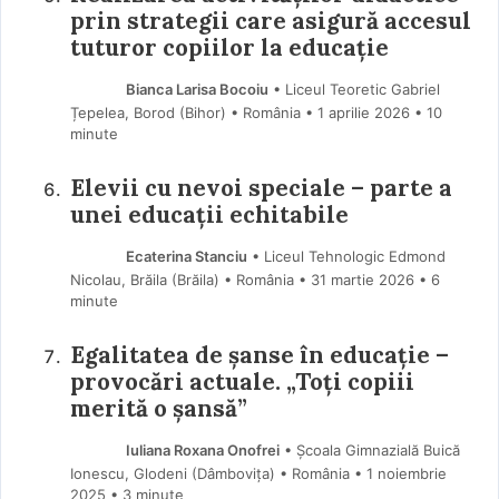
prin strategii care asigură accesul
tuturor copiilor la educație
Bianca Larisa Bocoiu
• Liceul Teoretic Gabriel
Țepelea, Borod (Bihor) • România
1 aprilie 2026
• 10
minute
Elevii cu nevoi speciale – parte a
unei educații echitabile
Ecaterina Stanciu
• Liceul Tehnologic Edmond
Nicolau, Brăila (Brăila) • România
31 martie 2026
• 6
minute
Egalitatea de șanse în educație –
provocări actuale. „Toți copiii
merită o șansă”
Iuliana Roxana Onofrei
• Școala Gimnazială Buică
Ionescu, Glodeni (Dâmboviţa) • România
1 noiembrie
2025
• 3 minute