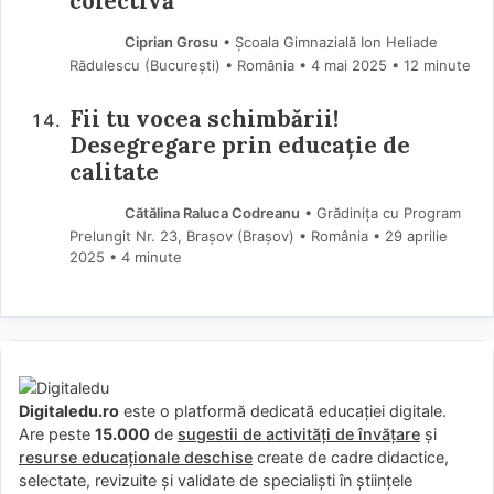
colectivă
Ciprian Grosu
• Școala Gimnazială Ion Heliade
Rădulescu (Bucureşti) • România
4 mai 2025
• 12 minute
Fii tu vocea schimbării!
Desegregare prin educație de
calitate
Cătălina Raluca Codreanu
• Grădinița cu Program
Prelungit Nr. 23, Brașov (Braşov) • România
29 aprilie
2025
• 4 minute
Digitaledu.ro
este o platformă dedicată educației digitale.
Are peste
15.000
de
sugestii de activități de învățare
și
resurse educaționale deschise
create de cadre didactice,
selectate, revizuite și validate de specialiști în științele