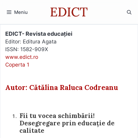
Sari
la
Meniu
conținut
EDICT- Revista educației
Editor: Editura Agata
ISSN: 1582-909X
www.edict.ro
Coperta 1
Autor: Cătălina Raluca Codreanu
Fii tu vocea schimbării!
Desegregare prin educație de
calitate