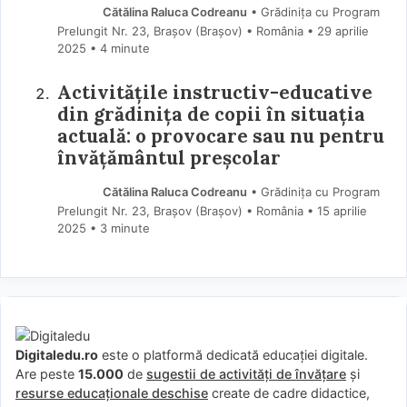
Cătălina Raluca Codreanu
• Grădinița cu Program
Prelungit Nr. 23, Brașov (Braşov) • România
29 aprilie
2025
• 4 minute
Activitățile instructiv-educative
din grădinița de copii în situația
actuală: o provocare sau nu pentru
învățământul preșcolar
Cătălina Raluca Codreanu
• Grădinița cu Program
Prelungit Nr. 23, Brașov (Braşov) • România
15 aprilie
2025
• 3 minute
Digitaledu.ro
este o platformă dedicată educației digitale.
Are peste
15.000
de
sugestii de activități de învățare
și
resurse educaționale deschise
create de cadre didactice,