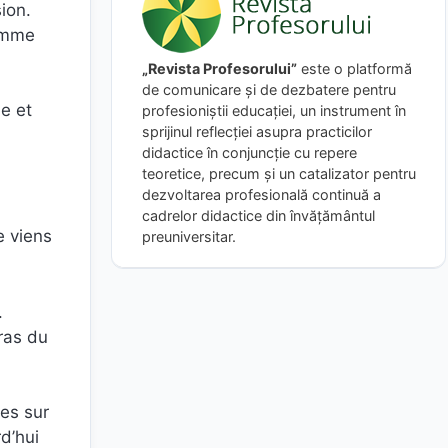
ion.
comme
„Revista Profesorului”
este o platformă
de comunicare și de dezbatere pentru
ie et
profesioniștii educației, un instrument în
sprijinul reflecției asupra practicilor
didactice în conjuncție cu repere
teoretice, precum și un catalizator pentru
dezvoltarea profesională continuă a
cadrelor didactice din învățământul
e viens
preuniversitar.
.
ras du
ées sur
d’hui