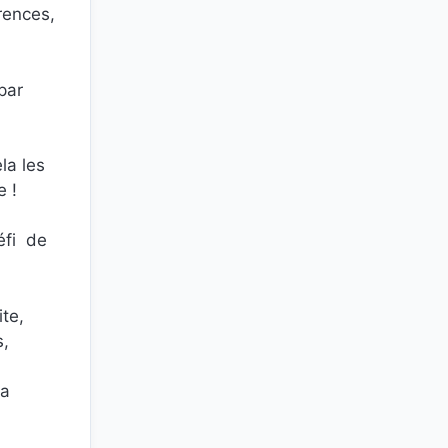
rences,
 par
ela les
e !
éfi de
te,
s,
sa