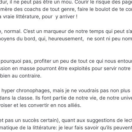
 dur, il ne peut pas être un mou. Courir le risque des pag
émère des coachs de tout genre, faire le boulot de te co
vraie littérature, pour y arriver !
, normal. C’est un marqueur de notre temps qui peut s’
es moyens du bord, qui, heureusement, ne sont ni peu no
pourquoi pas, profiter un peu de tout ce qui nous entour
ssion en masse pourront être exploités pour servir notre 
bien au contraire.
s hyper chronophages, mais je ne voudrais pas non plus 
e dans la classe. Ils font partie de notre vie, de notre univ
oiser et les convertir en nos alliés.
t pas un succès certain), quant aux suggestions de lect
que de la littérature: je leur fais savoir qu’ils peuvent