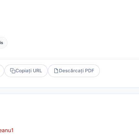
is
Copiați URL
Descărcați PDF
PDF
a
reanu1