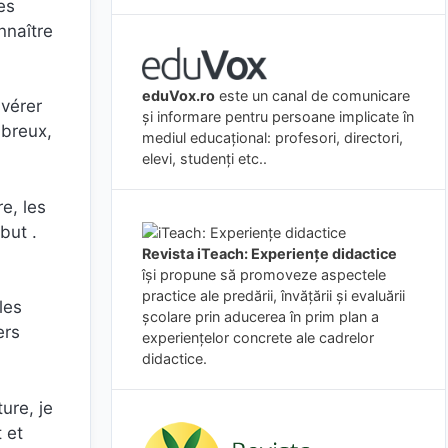
es
nnaître
eduVox.ro
este un canal de comunicare
avérer
și informare pentru persoane implicate în
mbreux,
mediul educațional: profesori, directori,
elevi, studenți etc..
e, les
but .
Revista iTeach: Experienţe didactice
îşi propune să promoveze aspectele
practice ale predării, învăţării şi evaluării
les
şcolare prin aducerea în prim plan a
ers
experienţelor concrete ale cadrelor
didactice.
ure, je
 et