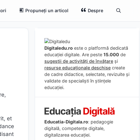
ori
Propuneți un articol
Despre
Digitaledu.ro
este o platformă dedicată
educației digitale. Are peste
15.000
de
sugestii de activități de învățare
și
resurse educaționale deschise
create
de cadre didactice, selectate, revizuite și
validate de specialiști în științele
educației.
re,
t, et
Educatia-Digitala.ro
: pedagogie
ndance
digitală, competențe digitale,
disant
digitalizarea educației.