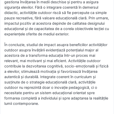
gestiona învățarea în medii deschise și pentru a asigura
siguranța elevilor. Fără o integrare coerentă în demersul
didactic, activitățile outdoor riscă să fie percepute ca simple
pauze recreative, fără valoare educațională clară. Prin urmare,
impactul pozitiv al acestora depinde de calitatea designului
educațional și de capacitatea de a corela obiectivele lecției cu
experiențele oferite de mediul exterior.
În concluzie, studiul de impact asupra beneficiilor activităților
outdoor asupra învățării evidențiază potențialul major al
acestora de a transforma educația într-un proces mai
relevant, mai motivant și mai eficient. Activitățile outdoor
contribuie la dezvoltarea cognitivă, socio-emoțională și fizică
a elevilor, stimulează motivația și favorizează învățarea
autentică și durabilă. Integrate coerent în curriculum și
susținute de o strategie educațională clară, activitățile
outdoor nu reprezintă doar o inovație pedagogică, ci o
necesitate pentru un sistem educațional orientat spre
formarea completă a individului și spre adaptarea la realitățile
lumii contemporane.