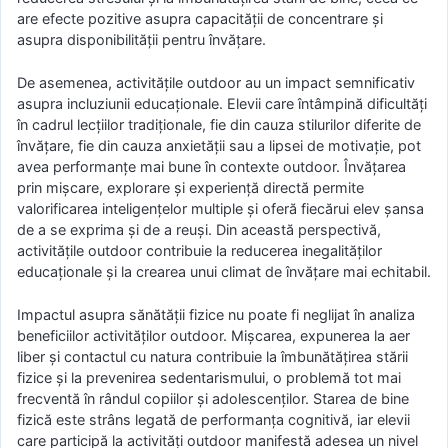
are efecte pozitive asupra capacității de concentrare și
asupra disponibilității pentru învățare.
De asemenea, activitățile outdoor au un impact semnificativ
asupra incluziunii educaționale. Elevii care întâmpină dificultăți
în cadrul lecțiilor tradiționale, fie din cauza stilurilor diferite de
învățare, fie din cauza anxietății sau a lipsei de motivație, pot
avea performanțe mai bune în contexte outdoor. Învățarea
prin mișcare, explorare și experiență directă permite
valorificarea inteligențelor multiple și oferă fiecărui elev șansa
de a se exprima și de a reuși. Din această perspectivă,
activitățile outdoor contribuie la reducerea inegalităților
educaționale și la crearea unui climat de învățare mai echitabil.
Impactul asupra sănătății fizice nu poate fi neglijat în analiza
beneficiilor activităților outdoor. Mișcarea, expunerea la aer
liber și contactul cu natura contribuie la îmbunătățirea stării
fizice și la prevenirea sedentarismului, o problemă tot mai
frecventă în rândul copiilor și adolescenților. Starea de bine
fizică este strâns legată de performanța cognitivă, iar elevii
care participă la activități outdoor manifestă adesea un nivel