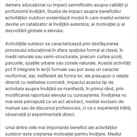
demers educațional cu impact semnificativ asupra calității și
profunzimii învățării. Studiul de impact asupra beneficiilor
activităților outdoor evidențiază modul în care mediul exterior
devine un catalizator al învățării autentice, al motivației și al
dezvoltării globale a elevului.
Activitățile outdoor se caracterizează prin desfășurarea
procesului educațional în afara spațiului formal al clasei, în
medii naturale sau semi-structurate, precum curtea școlii,
parcurile, spațiile urbane sau zonele naturale. Aceste activități
pot fi integrate în lecții formale sau pot avea un caracter
nonformal, dar, indiferent de forma lor, ele presupun o relație
directă cu realitatea concretă. Impactul acestui tip de
activitate asupra învățării se manifestă, în primul rând, prin
modificarea raportului elevului cu cunoașterea. Învățarea nu
mai este percepută ca un act abstract, mediat exclusiv de
manual sau de discursul profesorului, ci ca o experiență trăită,
observată și experimentată direct.
Unul dintre cele mai importante beneficii ale activităților
outdoor este creșterea motivației pentru învățare. Mediul