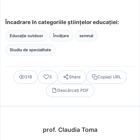
Încadrare în categoriile științelor educației:
Educație outdoor
Învățare
semnal
Studiu de specialitate
318
3
Share
Copiați URL
Descărcați PDF
PDF
prof. Claudia Toma