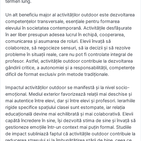
termen lung.
Un alt beneficiu major al activităților outdoor este dezvoltarea
competențelor transversale, esențiale pentru formarea
elevului în societatea contemporană. Activitățile desfășurate
în aer liber presupun adesea lucrul în echipă, cooperarea,
comunicarea și asumarea de roluri. Elevii învață să
colaboreze, să negocieze sensuri, să ia decizii și să rezolve
probleme în situații reale, care nu pot fi controlate integral de
profesor. Astfel, activitățile outdoor contribuie la dezvoltarea
gândirii critice, a autonomiei și a responsabilității, competențe
dificil de format exclusiv prin metode tradiționale.
Impactul activităților outdoor se manifestă și la nivel socio-
emoțional. Mediul exterior favorizează relații mai deschise și
mai autentice între elevi, dar și între elevi și profesori. Ierarhiile
rigide specifice spațiului clasei sunt estompate, iar relația
educațională devine mai echilibrată și mai colaborativă. Elevii
capătă încredere în sine, își dezvoltă stima de sine și învață să
gestioneze emoțiile într-un context mai puțin formal. Studiile
de impact subliniază faptul că activitățile outdoor contribuie la
reducerea stresului și la îmbunătățirea stării de bine, ceea ce