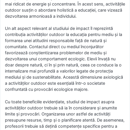
mai ridicat de energie și concentrare. În acest sens, activitățile
outdoor susțin o abordare holistică a educației, care vizează
dezvoltarea armonioasă a individului.
Un alt aspect relevant al studiului de impact îl reprezintă
contribuția activităților outdoor la educația pentru mediu și la
formarea unei atitudini responsabile față de natură și
comunitate. Contactul direct cu mediul înconjurător
favorizează conștientizarea problemelor de mediu și
dezvoltarea unui comportament ecologic. Elevii învață nu
doar despre natură, ci în și prin natură, ceea ce conduce la o
internalizare mai profundă a valorilor legate de protecția
mediului și de sustenabilitate. Această dimensiune axiologică
a activităților outdoor este esențială într-o societate
confruntată cu provocări ecologice majore.
Cu toate beneficiile evidențiate, studiul de impact asupra
activităților outdoor trebuie să ia în considerare și anumite
limite și provocări. Organizarea unor astfel de activități
presupune resurse, timp și o planificare atentă. De asemenea,
profesorii trebuie să dețină competențe specifice pentru a