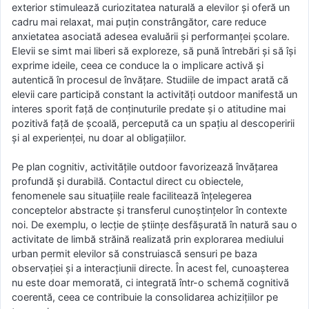
exterior stimulează curiozitatea naturală a elevilor și oferă un
cadru mai relaxat, mai puțin constrângător, care reduce
anxietatea asociată adesea evaluării și performanței școlare.
Elevii se simt mai liberi să exploreze, să pună întrebări și să își
exprime ideile, ceea ce conduce la o implicare activă și
autentică în procesul de învățare. Studiile de impact arată că
elevii care participă constant la activități outdoor manifestă un
interes sporit față de conținuturile predate și o atitudine mai
pozitivă față de școală, percepută ca un spațiu al descoperirii
și al experienței, nu doar al obligațiilor.
Pe plan cognitiv, activitățile outdoor favorizează învățarea
profundă și durabilă. Contactul direct cu obiectele,
fenomenele sau situațiile reale facilitează înțelegerea
conceptelor abstracte și transferul cunoștințelor în contexte
noi. De exemplu, o lecție de științe desfășurată în natură sau o
activitate de limbă străină realizată prin explorarea mediului
urban permit elevilor să construiască sensuri pe baza
observației și a interacțiunii directe. În acest fel, cunoașterea
nu este doar memorată, ci integrată într-o schemă cognitivă
coerentă, ceea ce contribuie la consolidarea achizițiilor pe