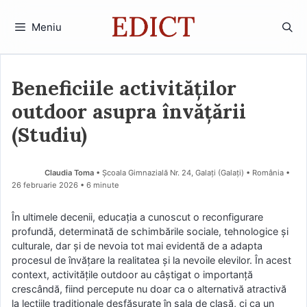
Sari
la
Meniu
conținut
Beneficiile activităților
outdoor asupra învățării
(Studiu)
Claudia Toma
• Școala Gimnazială Nr. 24, Galați (Galaţi) • România
26 februarie 2026
• 6 minute
În ultimele decenii, educația a cunoscut o reconfigurare
profundă, determinată de schimbările sociale, tehnologice și
culturale, dar și de nevoia tot mai evidentă de a adapta
procesul de învățare la realitatea și la nevoile elevilor. În acest
context, activitățile outdoor au câștigat o importanță
crescândă, fiind percepute nu doar ca o alternativă atractivă
la lecțiile tradiționale desfășurate în sala de clasă, ci ca un