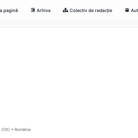
a pagină
Arhiva
Colectiv de redacție
Aut
 (Olt) • România