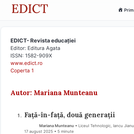
Sari
Prim
la
conținut
EDICT- Revista educației
Editor: Editura Agata
ISSN: 1582-909X
www.edict.ro
Coperta 1
Autor: Mariana Munteanu
Față-în-față, două generații
Mariana Munteanu
• Liceul Tehnologic, Iancu Jianu
17 august 2025
• 5 minute