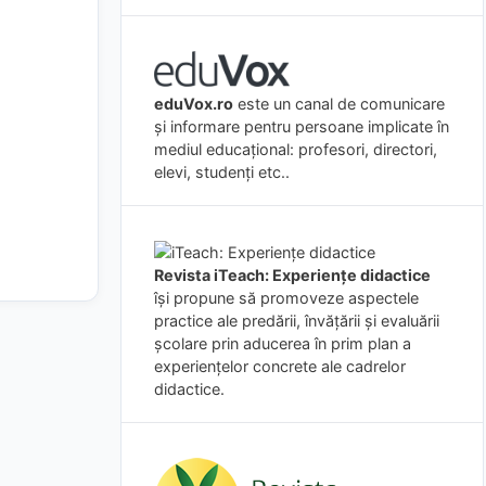
eduVox.ro
este un canal de comunicare
și informare pentru persoane implicate în
mediul educațional: profesori, directori,
elevi, studenți etc..
Revista iTeach: Experienţe didactice
îşi propune să promoveze aspectele
practice ale predării, învăţării şi evaluării
şcolare prin aducerea în prim plan a
experienţelor concrete ale cadrelor
didactice.