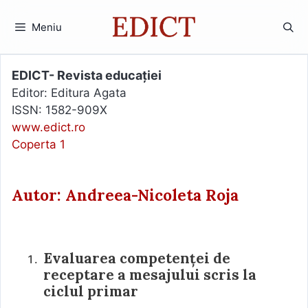
Sari
la
Meniu
conținut
EDICT- Revista educației
Editor: Editura Agata
ISSN: 1582-909X
www.edict.ro
Coperta 1
Autor: Andreea-Nicoleta Roja
Evaluarea competenței de
receptare a mesajului scris la
ciclul primar