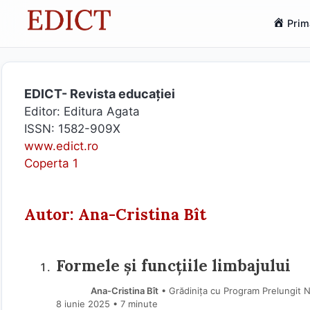
Sari
Prim
la
conținut
EDICT- Revista educației
Editor: Editura Agata
ISSN: 1582-909X
www.edict.ro
Coperta 1
Autor: Ana-Cristina Bît
Formele și funcțiile limbajului
Ana-Cristina Bît
• Grădinița cu Program Prelungit Nr
8 iunie 2025
• 7 minute