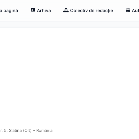
a pagină
Arhiva
Colectiv de redacție
Aut
. 5, Slatina (Olt) • România