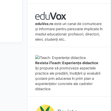
eduVox.ro
este un canal de comunicare
și informare pentru persoane implicate în
mediul educațional: profesori, directori,
elevi, studenți etc..
Revista iTeach: Experienţe didactice
îşi propune să promoveze aspectele
practice ale predării, învăţării şi evaluării
şcolare prin aducerea în prim plan a
experienţelor concrete ale cadrelor
didactice.