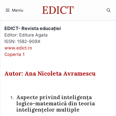
Sari
la
Meniu
conținut
EDICT- Revista educației
Editor: Editura Agata
ISSN: 1582-909X
www.edict.ro
Coperta 1
Autor: Ana Nicoleta Avramescu
Aspecte privind inteligența
logico-matematică din teoria
inteligențelor multiple