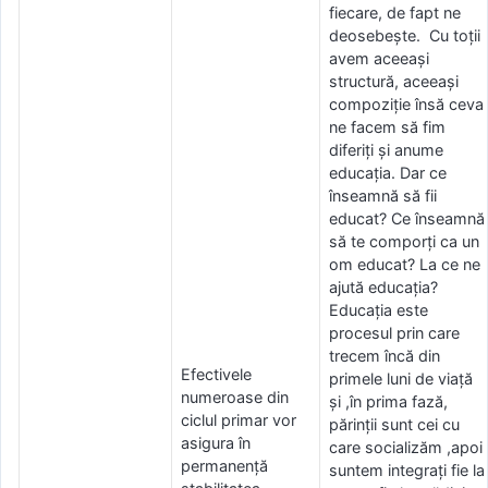
fiecare, de fapt ne
deosebește. Cu toții
avem aceeași
structură, aceeași
compoziție însă ceva
ne facem să fim
diferiți și anume
educația. Dar ce
înseamnă să fii
educat? Ce înseamnă
să te comporți ca un
om educat? La ce ne
ajută educația?
Educația este
procesul prin care
trecem încă din
Efectivele
primele luni de viață
numeroase din
și ,în prima fază,
ciclul primar vor
părinții sunt cei cu
asigura în
care socializăm ,apoi
permanență
suntem integrați fie la