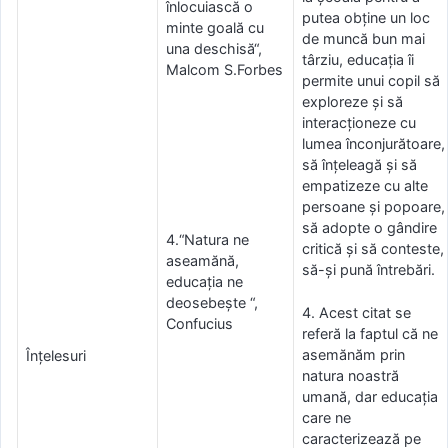
înlocuiască o
putea obţine un loc
minte goală cu
de muncă bun mai
una deschisă“,
târziu, educaţia îi
Malcom S.Forbes
permite unui copil să
exploreze şi să
interacţioneze cu
lumea înconjurătoare,
să înţeleagă şi să
empatizeze cu alte
persoane şi popoare,
să adopte o gândire
4.“Natura ne
critică şi să conteste,
aseamănă,
să-și pună întrebări.
educația ne
deosebește “,
4. Acest citat se
Confucius
referă la faptul că ne
asemănăm prin
Înţelesuri
natura noastră
umană, dar educația
care ne
caracterizează pe