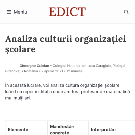
Sari
la
Meniu
conținut
Analiza culturii organizației
școlare
Gheorghe Crăciun
• Colegiul Național Ion Luca Caragiale, Ploiești
(Prahova) • România
7 aprilie 2021
• 12 minute
În această lucrare, voi analiza cultura organizației școlare,
luând ca reper instituția unde am fost profesor de matematică
mai mulți ani.
Manifestări
Elemente
Interpretări
concrete