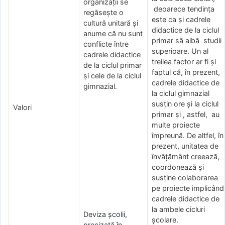
organizații se
deoarece tendința
regăsește o
este ca și cadrele
cultură unitară și
didactice de la ciclul
anume că nu sunt
primar să aibă studii
conflicte între
superioare. Un al
cadrele didactice
treilea factor ar fi și
de la ciclul primar
faptul că, în prezent,
și cele de la ciclul
cadrele didactice de
gimnazial.
la ciclul gimnazial
susțin ore și la ciclul
Valori
primar și , astfel, au
multe proiecte
împreună. De altfel, în
prezent, unitatea de
învățământ creează,
coordonează și
susține colaborarea
pe proiecte implicând
cadrele didactice de
la ambele cicluri
Deviza școlii,
școlare.
precizată în