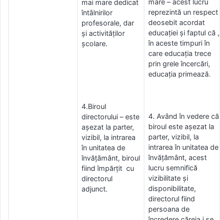
mare – acest lucru
mai mare dedicat
reprezintă un respect
întâlnirilor
deosebit acordat
profesorale, dar
educației și faptul că ,
și activităților
în aceste timpuri în
școlare.
care educația trece
prin grele încercări,
educația primează.
4.Biroul
4. Având în vedere că
directorului – este
biroul este așezat la
așezat la parter,
parter, vizibil, la
vizibil, la intrarea
intrarea în unitatea de
în unitatea de
învățământ, acest
învățământ, biroul
lucru semnifică
fiind împărțit cu
vizibilitate și
directorul
disponibilitate,
adjunct.
directorul fiind
persoana de
încredere căreia i se