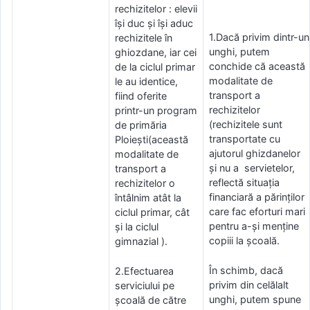
rechizitelor : elevii
își duc și își aduc
1.Dacă privim dintr-un
rechizitele în
unghi, putem
ghiozdane, iar cei
conchide că această
de la ciclul primar
modalitate de
le au identice,
transport a
fiind oferite
rechizitelor
printr-un program
(rechizitele sunt
de primăria
transportate cu
Ploieşti(această
ajutorul ghizdanelor
modalitate de
și nu a servietelor,
transport a
reflectă situația
rechizitelor o
financiară a părinților
întâlnim atât la
care fac eforturi mari
ciclul primar, cât
pentru a-și menține
și la ciclul
copiii la școală.
gimnazial ).
În schimb, dacă
2.Efectuarea
privim din celălalt
serviciului pe
unghi, putem spune
școală de către