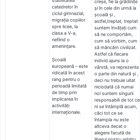
stabilitatea
creșe, fie la grădinițe
catedrelor în
și în cele din urmă la
ciclul gimnazial,
școală și ,
migrația copiilor
astfel,treptat, treptat
spre licee, la
suntem învățați cum
clasa a V-a,
să ne comportăm,
nefiind o
cum să vorbim, cum
amenințare.
să mâncăm civilizat.
Astfel că fiecare
Școală
individ ajuns la o
europeană – este
vârstă, va reprezenta
ridicată în acest
o parte din natură și ,
rang pentru o
deci nu trebuie uitat
perioadă limitată
niciodată că numai
de timp prin
noi suntem singurii
implicarea în
responsabili de tot ce
activități
ni se întâmplă acum,
internaționale.
căci tot ce se
întampla nu este
altceva decat o
alegere facută de
liberul nostru arbitru,