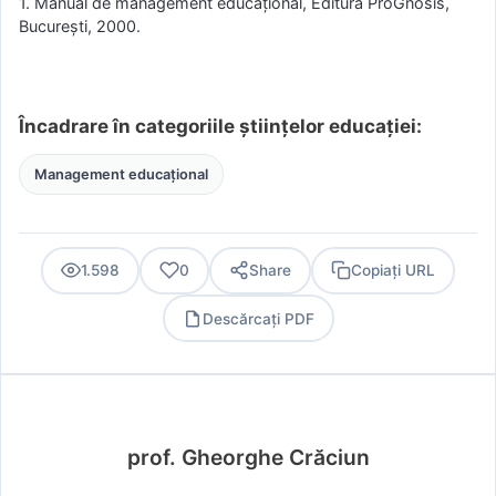
1. Manual de management educaţional, Editura ProGnosis,
Bucureşti, 2000.
Încadrare în categoriile științelor educației:
Management educațional
1.598
0
Share
Copiați URL
Descărcați PDF
PDF
prof. Gheorghe Crăciun