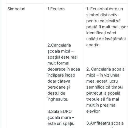
Simboluri
1.Ecuson
1. Ecusonul este un
simbol distinctiv
pentru ca elevii să
poată fi mult mai ușor
identificați cărei
unități de învățământ
aparțin.
2.Cancelaria
școala mică –
spațiul este mai
mult formal
2. Cancelaria școala
deoarece în acea
mică – în viziunea
încăpere încap
mea, acest lucru
doar câteva
semnifică că timpul
persoane și
petrecut la școală
destul de
trebuie să fie mai
înghesuite.
mult în preajma
elevilor.
3.Sala EURO
școala mare –
3.Amfiteatru școala
este un spaţiu