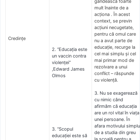
gândească foarte
mult înainte de a
acționa . În acest
context, se previn
acțiuni necugetate,
pentru că omul care
Credinţe
nu a avut parte de
educație, recurge la
2. “Educaţia este
cel mai simplu și cel
un vaccin contra
mai primar mod de
violenţei“
rezolvare a unui
,Edward James
conflict – răspunde
Olmos
cu violență.
3. Nu se exagerează
cu nimic când
afirmăm că educaţia
are un rol vital în viaţa
unei persoane. În
afara motivului simplu
3. “Scopul
de a studia din greu
educației este să
la şcoală pentru a