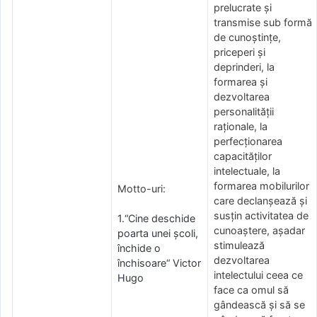
prelucrate şi
transmise sub formă
de cunoştinţe,
priceperi şi
deprinderi, la
formarea şi
dezvoltarea
personalităţii
raţionale, la
perfecţionarea
capacităţilor
intelectuale, la
formarea mobilurilor
Motto-uri:
care declanşează şi
susţin activitatea de
1.“Cine deschide
cunoaştere, așadar
poarta unei școli,
stimulează
închide o
dezvoltarea
închisoare“ Victor
intelectului ceea ce
Hugo
face ca omul să
gândească și să se