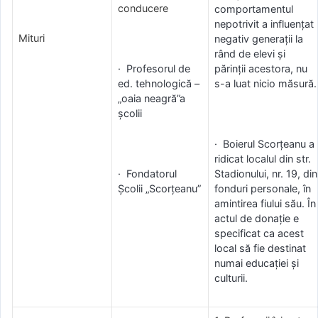
conducere
comportamentul
nepotrivit a influențat
Mituri
negativ generații la
rând de elevi și
· Profesorul de
părinții acestora, nu
ed. tehnologică –
s-a luat nicio măsură.
„oaia neagră”a
școlii
· Boierul Scorțeanu a
ridicat localul din str.
· Fondatorul
Stadionului, nr. 19, din
Școlii „Scorțeanu”
fonduri personale, în
amintirea fiului său. În
actul de donație e
specificat ca acest
local să fie destinat
numai educației și
culturii.