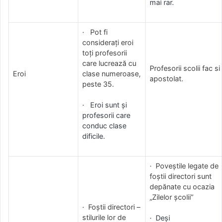
mai rar.
· Pot fi
considerați eroi
toți profesorii
care lucrează cu
Profesorii scolii fac si
Eroi
clase numeroase,
apostolat.
peste 35.
· Eroi sunt și
profesorii care
conduc clase
dificile.
· Poveștile legate de
foștii directori sunt
depănate cu ocazia
„Zilelor școlii”
· Foștii directori –
stilurile lor de
· Deși