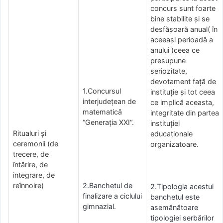
concurs sunt foarte
bine stabilite și se
desfășoară anual( în
aceeași perioadă a
anului )ceea ce
presupune
seriozitate,
devotament față de
1.Concursul
instituție și tot ceea
interjudețean de
ce implică aceasta,
matematică
integritate din partea
“Generaţia XXI“.
instituției
Ritualuri şi
educaționale
ceremonii (de
organizatoare.
trecere, de
întărire, de
integrare, de
reînnoire)
2.Banchetul de
2.Tipologia acestui
finalizare a ciclului
banchetul este
gimnazial.
asemănătoare
tipologiei serbărilor