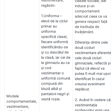
vestimentare,
clasele sociale, dar
regăsim:
induce și un
comportament
1.Uniforma –
adecvat ceea ce va
elevii de la ciclul
genera respect față
primar au
de instituția de
uniforma
învățământ.
specifică clasei,
fiecare uniformă
Diferența dintre cele
identificându-se
două coduri
şi cu dascălul de
vestimentare aferente
la clasă, iar cei de
cele două cicluri
la gimnaziu au ca
gimnaziale, reflectă și
și cod
faptul că elevul va
vestimentar o
putea fi mult mai ușor
uniformă comună
identificat în cazul
compusă din
vreunui eveniment
bluză albă și
neplăcut.
pantaloni negri şi
Modele
vestă roşie.
2. Având în vedere că
comportamentale,
vestimentația
vestimentare,
profesorilor este una