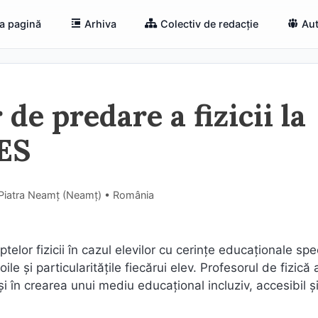
a pagină
Arhiva
Colectiv de redacție
Aut
e predare a fizicii la
CES
 Piatra Neamț (Neamţ) • România
telor fizicii în cazul elevilor cu cerințe educaționale spe
e și particularitățile fiecărui elev. Profesorul de fizică 
și în crearea unui mediu educațional incluziv, accesibil ș