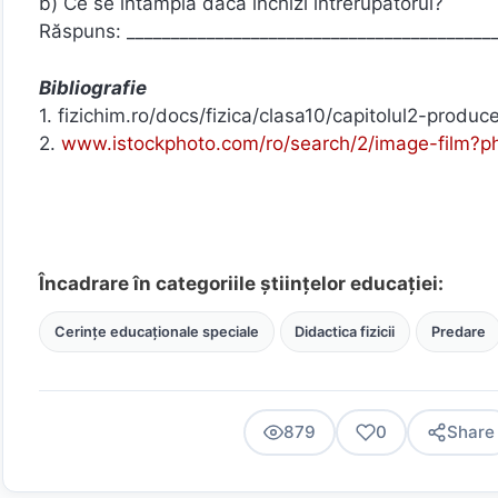
b) Ce se întâmplă dacă închizi întrerupătorul?
Răspuns: _________________________________________
Bibliografie
1. fizichim.ro/docs/fizica/clasa10/capitolul2-produce
2.
www.istockphoto.com/ro/search/2/image-film?p
Încadrare în categoriile științelor educației:
Cerințe educaționale speciale
Didactica fizicii
Predare
879
0
Share