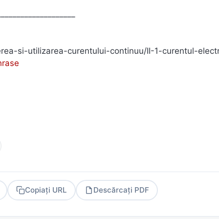
____________________
rea-si-utilizarea-curentului-continuu/II-1-curentul-electr
hrase
Copiați URL
Descărcați PDF
PDF