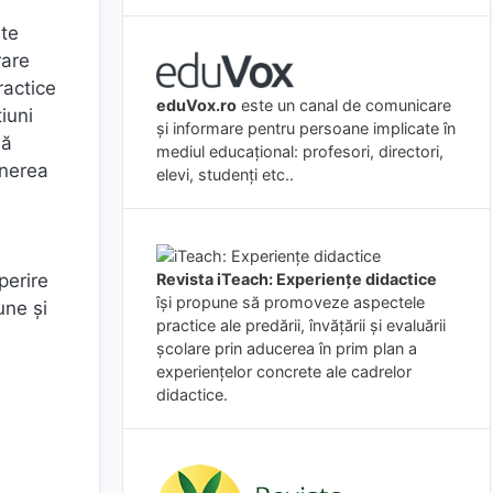
ste
rare
ractice
eduVox.ro
este un canal de comunicare
iuni
și informare pentru persoane implicate în
lă
mediul educațional: profesori, directori,
inerea
elevi, studenți etc..
Revista iTeach: Experienţe didactice
perire
îşi propune să promoveze aspectele
une și
practice ale predării, învăţării şi evaluării
şcolare prin aducerea în prim plan a
experienţelor concrete ale cadrelor
didactice.