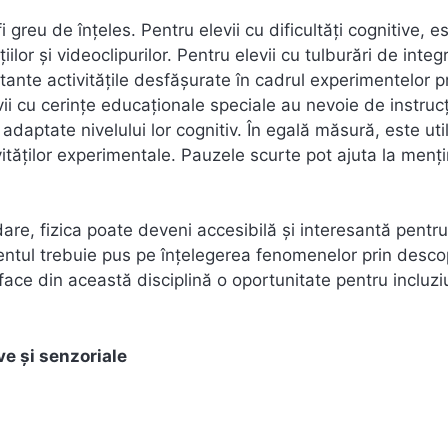
greu de înțeles. Pentru elevii cu dificultăți cognitive, e
or și videoclipurilor. Pentru elevii cu tulburări de integ
tante activitățile desfășurate în cadrul experimentelor p
vii cu cerințe educaționale speciale au nevoie de instrucț
i adaptate nivelului lor cognitiv. În egală măsură, este uti
vităților experimentale. Pauzele scurte pot ajuta la menț
are, fizica poate deveni accesibilă și interesantă pentru
Accentul trebuie pus pe înțelegerea fenomenelor prin desco
ace din această disciplină o oportunitate pentru incluzi
ve și senzoriale