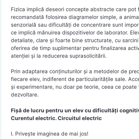
Fizica implică deseori concepte abstracte care pot fi 
recomandată folosirea diagramelor simple, a animațiil
senzorială sau dificultăți de concentrare sunt impor
ce implică mânuirea dispozitivelor de laborator. Ele
detaliate, clare și foarte bine structurate, cu sarcin
oferirea de timp suplimentar pentru finalizarea acti
atenției și la reducerea suprasolicitării.
Prin adaptarea conținuturilor și a metodelor de pred
fiecare elev, indiferent de particularitățile sale. 
și experimentare, nu doar pe teorie, ceea ce poate f
dezvoltare.
Fișă de lucru pentru un elev cu dificultăți cogniti
Curentul electric. Circuitul electric
I. Privește imaginea de mai jos!