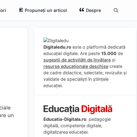
ori
Propuneți un articol
Despre
Digitaledu.ro
este o platformă dedicată
educației digitale. Are peste
15.000
de
sugestii de activități de învățare
și
resurse educaționale deschise
create
de cadre didactice, selectate, revizuite și
validate de specialiști în științele
educației.
ciale
are un
Educatia-Digitala.ro
: pedagogie
i
digitală, competențe digitale,
digitalizarea educației.