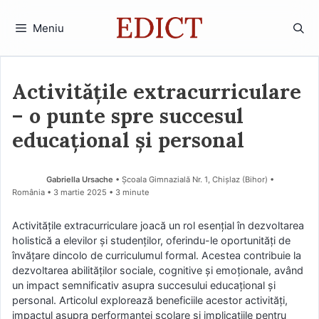
Sari
la
Meniu
conținut
Activitățile extracurriculare
– o punte spre succesul
educațional și personal
Gabriella Ursache
• Școala Gimnazială Nr. 1, Chișlaz (Bihor) •
România
3 martie 2025
• 3 minute
Activitățile extracurriculare joacă un rol esențial în dezvoltarea
holistică a elevilor și studenților, oferindu-le oportunități de
învățare dincolo de curriculumul formal. Acestea contribuie la
dezvoltarea abilităților sociale, cognitive și emoționale, având
un impact semnificativ asupra succesului educațional și
personal. Articolul explorează beneficiile acestor activități,
impactul asupra performanței școlare și implicațiile pentru