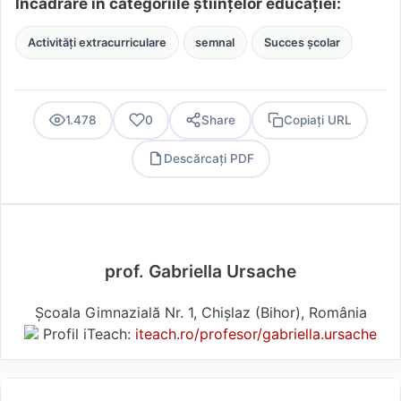
Încadrare în categoriile științelor educației:
Activități extracurriculare
semnal
Succes școlar
1.478
0
Share
Copiați URL
Descărcați PDF
PDF
prof. Gabriella Ursache
Școala Gimnazială Nr. 1, Chișlaz (Bihor), România
Profil iTeach:
iteach.ro/profesor/gabriella.ursache