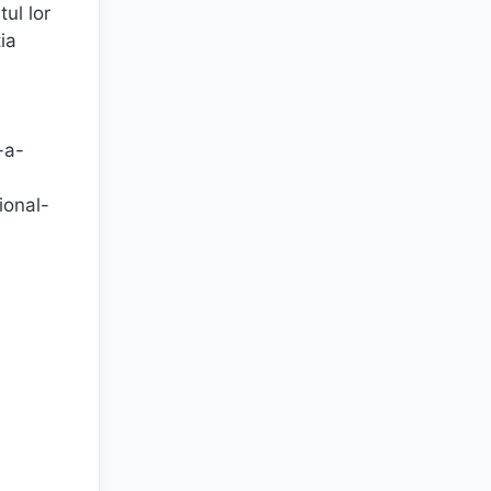
tul lor
ia
-a-
ional-