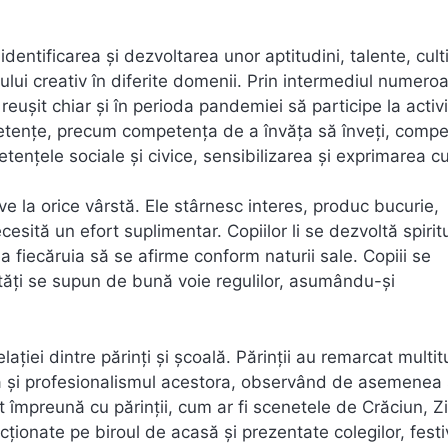
identificarea şi dezvoltarea unor aptitudini, talente, cul
ului creativ în diferite domenii. Prin intermediul numero
au reușit chiar și în perioda pandemiei să participe la activi
mpetențe, precum competența de a învăța să înveți, comp
petențele sociale și civice, sensibilizarea și exprimarea cu
ive la orice vârstă. Ele stârnesc interes, produc bucurie,
sită un efort suplimentar. Copiilor li se dezvoltă spirit
a fiecăruia să se afirme conform naturii sale. Copiii se
ităţi se supun de bună voie regulilor, asumându-şi
ației dintre părinți și școală. Părinții au remarcat multi
ea și profesionalismul acestora, observând de asemenea 
rat împreună cu părinții, cum ar fi scenetele de Crăciun, Z
onate pe biroul de acasă și prezentate colegilor, festiv