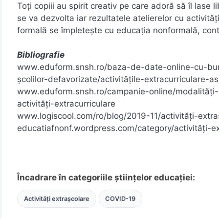
Toți copiii au spirit creativ pe care adoră să îl lase 
se va dezvolta iar rezultatele atelierelor cu activită
formală se împletește cu educația nonformală, contri
Bibliografie
www.eduform.snsh.ro/baza-de-date-online-cu-bune-p
școlilor-defavorizate/activitățile-extracurriculare-
www.eduform.snsh.ro/campanie-online/modalități-d
activități-extracurriculare
www.logiscool.com/ro/blog/2019-11/activități-extraș
educatiafnonf.wordpress.com/category/activități-e
Încadrare în categoriile științelor educației:
Activități extrașcolare
COVID-19