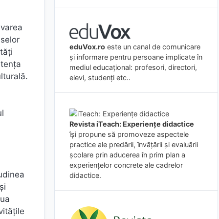
tivarea
aselor
eduVox.ro
este un canal de comunicare
tăți
și informare pentru persoane implicate în
etența
mediul educațional: profesori, directori,
lturală.
elevi, studenți etc..
ul
Revista iTeach: Experienţe didactice
îşi propune să promoveze aspectele
practice ale predării, învăţării şi evaluării
şcolare prin aducerea în prim plan a
experienţelor concrete ale cadrelor
tudinea
didactice.
și
iua
itățile