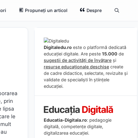
ori
Propuneți un articol
Despre
Digitaledu.ro
este o platformă dedicată
educației digitale. Are peste
15.000
de
sugestii de activități de învățare
și
resurse educaționale deschise
create
de cadre didactice, selectate, revizuite și
validate de specialiști în științele
educației.
aborarea
, prin
e lipsa
care le
Educatia-Digitala.ro
: pedagogie
 mult
digitală, competențe digitale,
-au
digitalizarea educației.