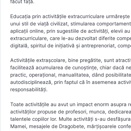
făcut față.
Educaţia prin activităţile extracurriculare urmăreşte 
unui stil de viaţă civilizat, stimularea comportament
aplicații online, prin sugestiile de activități, elevii 
extracurriculare, care le-au dezvoltat diferite co
digitală, spiritul de inițiativă și antreprenoriat, com
Activităţile extraşcolare, bine pregătite, sunt atract
facilitează acumularea de cunoştinţe, chiar dacă nece
practic, operaţional, manualitatea, dând posibilitate
autodisciplinează, prin faptul că în asemenea activ
responsabilităţi.
Toate activitățile au avut un impact enorm asupra rel
activităților propuse de profesori, munca, dedicar
talentele copiilor lor. Multe activități s-au desfășu
Mamei, mesajele de Dragobete, mărțișoarele confecți