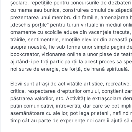
școlare, repetițiile pentru concursurile de dezbater
cu mama sau bunica, construirea omului de zăpadă 
prezentarea unui membru din familie, amenajarea bal
„deschis porțile” pentru tururi virtuale în mediul onl
ornamente cu scoicile aduse din vacanțele trecute, î
trăirile, sentimentele, emoțiile elevilor din această
asupra noastră, fie sub forma unor simple pagini de 
bookcreator, vizionarea online a unor piese de teatr
ajutând-i pe toți participanții la acest proces să sp
noi surse de energie, de forță, de hrană spirituală.
Elevii sunt atraşi de activităţile artistice, recreative,
critice, respectarea drepturilor omului, conştientiza
păstrarea valorilor, etc. Activitățile extrașcolare de
puțin comunicativi, introvertiți, dar care se pot impli
asemănătoare cu ale lor, pot lega prietenii, nefiind 
timp cât au parte de experiențe noi care îi ajută s