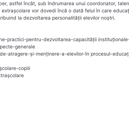
liber, astfel încât, sub îndrumarea unui coordonator, talen
ți extrașcolare vor dovedi încă o dată felul în care educaț
buind la dezvoltarea personalității elevilor noștri.
ractici-pentru-dezvoltarea-capacității instituționale
aspecte-generale
e-atragere-și-menținere-a-elevilor-în procesul-educaț
colare-copiii
xtrașcolare