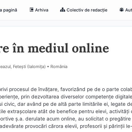
a pagină
Arhiva
Colectiv de redacție
Aut
re în mediul online
eazul, Fetești (Ialomiţa) • România
rivi procesul de învățare, favorizând pe de o parte col
xperiențe, prin dezvoltarea diverselor competențe digitale
i civic, dar având pe de altă parte limitările ei, legate d
ile extrașcolare atât de benefice pentru elevi, activități 
sportive ș.a. derulate acum online, au solicitat o pregătire
evărate provocări cărora elevii, profesorii și părinții le