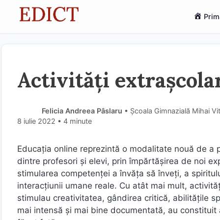
Sari
Prim
la
conținut
Activități extrașcola
Felicia Andreea Pâslaru
• Școala Gimnazială Mihai Vit
8 iulie 2022
• 4 minute
Educația online reprezintă o modalitate nouă de a p
dintre profesori și elevi, prin împărtășirea de noi e
stimularea competenței a învăța să înveți, a spiritulu
interacțiunii umane reale. Cu atât mai mult, activităț
stimulau creativitatea, gândirea critică, abilitățile 
mai intensă și mai bine documentată, au constituit ad