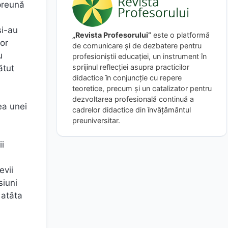
mpreună
și-au
„Revista Profesorului”
este o platformă
nor
de comunicare și de dezbatere pentru
u
profesioniștii educației, un instrument în
sprijinul reflecției asupra practicilor
ătut
didactice în conjuncție cu repere
teoretice, precum și un catalizator pentru
dezvoltarea profesională continuă a
ea unei
cadrelor didactice din învățământul
preuniversitar.
ii
evii
siuni
 atâta