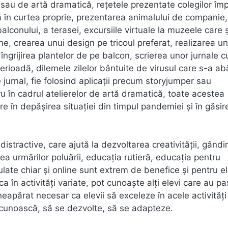
i sau de artă dramatică, rețetele prezentate colegilor î
în curtea proprie, prezentarea animalului de companie,
conului, a terasei, excursiile virtuale la muzeele care 
ine, crearea unui design pe tricoul preferat, realizarea u
ngrijirea plantelor de pe balcon, scrierea unor jurnale c
 perioadă, dilemele zilelor bântuite de virusul care s-a ab
jurnal, fie folosind aplicații precum storyjumper sau
u în cadrul atelierelor de artă dramatică, toate acestea
ere în depășirea situației din timpul pandemiei și în găsir
 distractive, care ajută la dezvoltarea creativităţii, gândir
rea urmărilor poluării, educaţia rutieră, educaţia pentru
rulate chiar și online sunt extrem de benefice și pentru el
ca în activități variate, pot cunoaște alți elevi care au pa
neapărat necesar ca elevii să exceleze în acele activități
ă cunoască, să se dezvolte, să se adapteze.