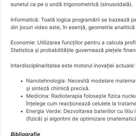
sunetul ca pe o undă trigonometrică (sinusoidală).
Informatică: Toată logica programării se bazează pe
din jocuri video este, în esență, geometrie analitică 
Economie: Utilizarea funcțiilor pentru a calcula prof
Statistica și probabilitățile guvernează piețele financ
Interdisciplinaritatea este motorul inovației actuale:
Nanotehnologia: Necesită modelare matematic
și sinteză chimică precisă.
Medicina: Radioterapia folosește fizica nucle
înțelege cum reacționează celulele la tratame
Energia Verde: Dezvoltarea bateriilor cu litiu
(fizică) și algoritmi de optimizare (matematic
Bibliografie