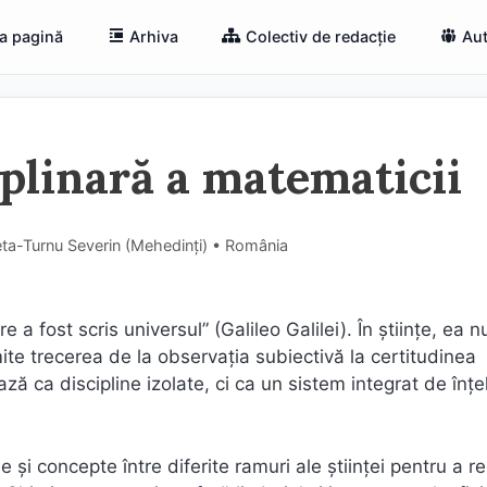
a pagină
Arhiva
Colectiv de redacție
Aut
plinară a matematicii
eta-Turnu Severin (Mehedinţi) • România
a fost scris universul” (Galileo Galilei). În științe, ea n
ite trecerea de la observația subiectivă la certitudinea
ză ca discipline izolate, ci ca un sistem integrat de înț
 și concepte între diferite ramuri ale științei pentru a r