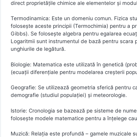
direct proprietățile chimice ale elementelor și modu
Termodinamica: Este un domeniu comun. Fizica studi
folosește aceste principii (Termochimia) pentru a p
Gibbs). Se folosește algebra pentru egalarea ecuații
Logaritmii sunt instrumentul de bază pentru scara pH
unghiurile de legătură.
Biologie: Matematica este utilizată în genetică (proba
(ecuații diferențiale pentru modelarea creșterii popu
Geografie: Se utilizează geometria sferică pentru ca
demografie (studiul populației) și meteorologie.
Istorie: Cronologia se bazează pe sisteme de numera
folosește modele matematice pentru a înțelege cauze
Muzică: Relația este profundă – gamele muzicale sun