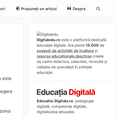
ori
Propuneți un articol
Despre
Digitaledu.ro
este o platformă dedicată
educației digitale. Are peste
15.000
de
sugestii de activități de învățare
și
resurse educaționale deschise
create
de cadre didactice, selectate, revizuite și
validate de specialiști în științele
educației.
u este
elegere
Educatia-Digitala.ro
: pedagogie
digitală, competențe digitale,
ezolva
digitalizarea educației.