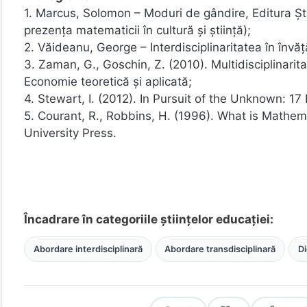
1. Marcus, Solomon – Moduri de gândire, Editura Ști
prezența matematicii în cultură și știință);
2. Văideanu, George – Interdisciplinaritatea în în
3. Zaman, G., Goschin, Z. (2010). Multidisciplinaritat
Economie teoretică și aplicată;
4. Stewart, I. (2012). In Pursuit of the Unknown: 
5. Courant, R., Robbins, H. (1996). What is Math
University Press.
Încadrare în categoriile științelor educației:
Abordare interdisciplinară
Abordare transdisciplinară
Di