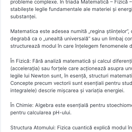
probleme complexe. În triada Matematică – Fizică – 
stabilește legile fundamentale ale materiei și energi
substanței.
Matematica este adesea numită „regina științelor”, da
degrabă ca o „unealtă universală” sau un limbaj co
structurează modul în care înțelegem fenomenele d
În Fizică: Fără analiză matematică și calcul diferenți
(accelerația) sau forțele care acționează asupra un
legile lui Newton sunt, în esență, structuri matemat
Concepte precum vectorii sunt esențiali pentru studi
integralele) descrie mișcarea și variația energiei.
În Chimie: Algebra este esențială pentru stoechiometri
pentru calcularea pH-ului.
Structura Atomului: Fizica cuantică explică modul în 