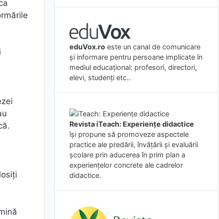
ca
ormările
eduVox.ro
este un canal de comunicare
i
și informare pentru persoane implicate în
mediul educațional: profesori, directori,
elevi, studenți etc..
ezei
au
Revista iTeach: Experienţe didactice
că.
îşi propune să promoveze aspectele
practice ale predării, învăţării şi evaluării
şcolare prin aducerea în prim plan a
experienţelor concrete ale cadrelor
osiți
didactice.
rmină