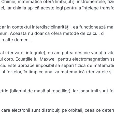
Chimie, matematica oferă limbajul și instrumentele, fizi
ei, iar chimia aplică aceste legi pentru a înțelege transf
r în contextul interdisciplinarității, ea funcționează ma
mun. Aceasta nu doar că oferă metode de calcul, ci
in alte domenii.
al (derivate, integrale), nu am putea descrie variația vit
ui corp. Ecuațiile lui Maxwell pentru electromagnetism s
ice. Este aproape imposibil să separi fizica de matemati
ul forțelor, în timp ce analiza matematică (derivatele și
e (bilanțul de masă al reacțiilor), iar logaritmii sunt fol
care electronii sunt distribuiți pe orbitali, ceea ce dete