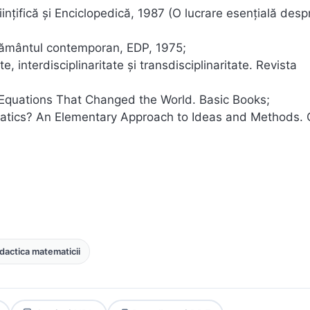
ințifică și Enciclopedică, 1987 (O lucrare esențială desp
vățământul contemporan, EDP, 1975;
e, interdisciplinaritate și transdisciplinaritate. Revista
17 Equations That Changed the World. Basic Books;
ematics? An Elementary Approach to Ideas and Methods. 
dactica matematicii