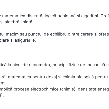
 matematica discretă, logică booleană și algoritmi. Gra
și algebră liniară.
itul maxim sau punctul de echilibru dintre cerere și ofert
iare și asigurările.
ă la nivel de nanometru, principii fizice de mecanică c
ară, matematica pentru dozaj și chimia biologică pentru
nt.
 implică procese electrochimice (chimie), densitate energ
ă).