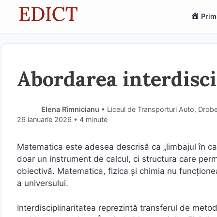
Sari
Prim
la
conținut
Abordarea interdisci
Elena Rîmnicianu
• Liceul de Transporturi Auto, Drob
26 ianuarie 2026
• 4 minute
Matematica este adesea descrisă ca „limbajul în care 
doar un instrument de calcul, ci structura care perm
obiectivă. Matematica, fizica și chimia nu funcționea
a universului.
Interdisciplinaritatea reprezintă transferul de metode