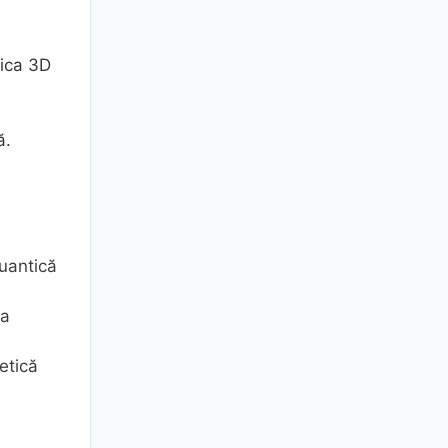
fica 3D
ă.
uantică
 a
etică