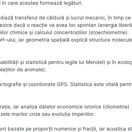
l în care acestea formează legături.
ază transferul de căldură și lucrul mecanic, în timp ce
rezice dacă o reacție va avea loc spontan (energia liberă
lor chimice și calculul concentrațiilor (stoechiometrie).
-ului, iar geometria spațială explică structura molecule
bilități și statistică pentru legile lui Mendel) și în ecolo
lațiilor de animale).
rtografie și coordonate GPS. Statistica este vitală pent
ție, iar analiza datelor economice istorice (cliometria)
le marilor crize sau evoluția imperiilor.
t bazate pe proporții numerice și fracții, iar acustica s