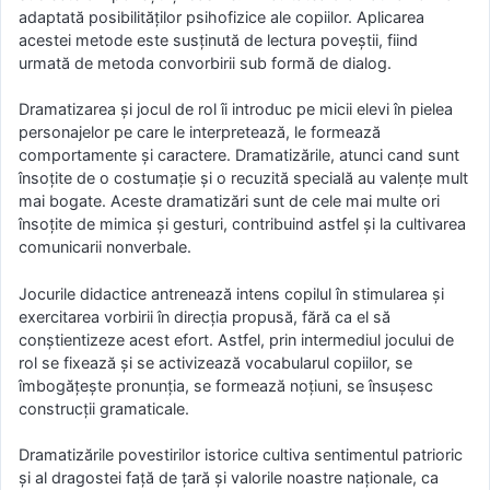
adaptată posibilităților psihofizice ale copiilor. Aplicarea
acestei metode este susținută de lectura poveștii, fiind
urmată de metoda convorbirii sub formă de dialog.
Dramatizarea şi jocul de rol îi introduc pe micii elevi în pielea
personajelor pe care le interpretează, le formează
comportamente şi caractere. Dramatizările, atunci cand sunt
însoţite de o costumaţie şi o recuzită specială au valenţe mult
mai bogate. Aceste dramatizări sunt de cele mai multe ori
însoţite de mimica şi gesturi, contribuind astfel şi la cultivarea
comunicarii nonverbale.
Jocurile didactice antrenează intens copilul în stimularea și
exercitarea vorbirii în direcția propusă, fără ca el să
conștientizeze acest efort. Astfel, prin intermediul jocului de
rol se fixează și se activizează vocabularul copiilor, se
îmbogățește pronunția, se formează noțiuni, se însușesc
construcții gramaticale.
Dramatizările povestirilor istorice cultiva sentimentul patrioric
şi al dragostei faţă de ţară şi valorile noastre naţionale, ca