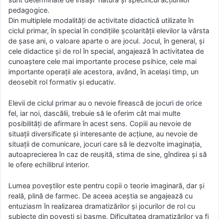
pedagogice.
Din multiplele modalități de activitate didactică utilizate în
ciclul primar, în special în condiţiile şcolarităţii elevilor la vârsta
de şase ani, o valoare aparte o are jocul. Jocul, în general, şi
cele didactice şi de rol în special, angajează în activitatea de
cunoaștere cele mai importante procese psihice, cele mai
importante operaţii ale acestora, având, în acelaşi timp, un
deosebit rol formativ şi educativ.
Elevii de ciclul primar au o nevoie firească de jocuri de orice
fel, iar noi, dascălii, trebuie să le oferim cât mai multe
posibilități de afirmare în acest sens. Copiii au nevoie de
situații diversificate și interesante de acțiune, au nevoie de
situații de comunicare, jocuri care să le dezvolte imaginația,
autoaprecierea în caz de reușită, stima de sine, gîndirea și să
le ofere echilibrul interior.
Lumea poveștilor este pentru copii o teorie imaginară, dar și
reală, plină de farmec. De aceea aceștia se angajează cu
entuziasm în realizarea dramatizărilor și jocurilor de rol cu
subiecte din povești și basme. Dificultatea dramatizărilor va fi