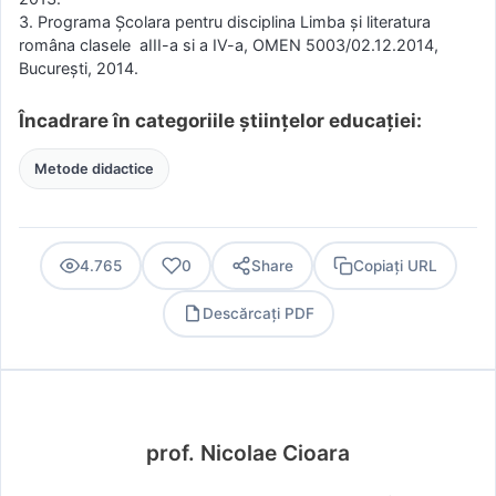
3. Programa Şcolara pentru disciplina Limba şi literatura
româna clasele aIII-a si a IV-a, OMEN 5003/02.12.2014,
Bucureşti, 2014.
Încadrare în categoriile științelor educației:
Metode didactice
4.765
0
Share
Copiați URL
Descărcați PDF
PDF
prof. Nicolae Cioara