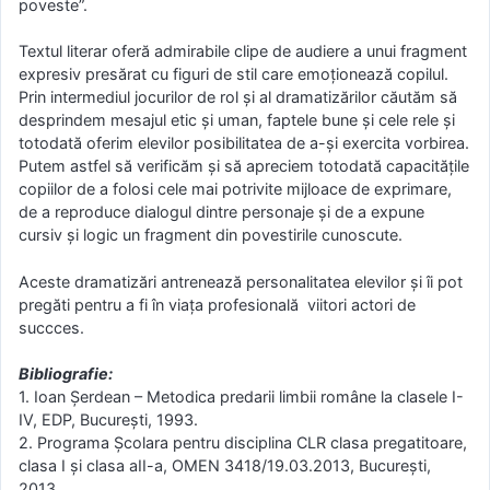
poveste”.
Textul literar oferă admirabile clipe de audiere a unui fragment
expresiv presărat cu figuri de stil care emoționează copilul.
Prin intermediul jocurilor de rol și al dramatizărilor căutăm să
desprindem mesajul etic și uman, faptele bune și cele rele și
totodată oferim elevilor posibilitatea de a-și exercita vorbirea.
Putem astfel să verificăm și să apreciem totodată capacitățile
copiilor de a folosi cele mai potrivite mijloace de exprimare,
de a reproduce dialogul dintre personaje și de a expune
cursiv și logic un fragment din povestirile cunoscute.
Aceste dramatizări antrenează personalitatea elevilor şi îi pot
pregăti pentru a fi în viaţa profesională viitori actori de
succces.
Bibliografie:
1. Ioan Şerdean – Metodica predarii limbii române la clasele I-
IV, EDP, Bucureşti, 1993.
2. Programa Şcolara pentru disciplina CLR clasa pregatitoare,
clasa I şi clasa aII-a, OMEN 3418/19.03.2013, Bucureşti,
2013.