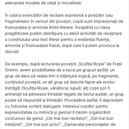
adevarate modele de viaţă şi moralitate.
În cadrul exercițiilor de recitare expresivă a poeziilor sau
fragmentelor în versuri din povești, copiii sunt impresionați de
frumusețea și armonia limbii literare. Începând cu clasa
pregătitoare putem desfășura cu elevii activități de receptare
a conținutului unui text literar pentru a evidenția fluența,
armonia și frumusețea frazei, după care îi putem provoca la
discuții.
De exemplu, după lecturarea poveștii „Scufița Roșie” de Frații
Grimm, avem posibilitatea de a lucra pe grupuri astfel: un
grup de elevi să redea într-o înlănțuire logică, pe fragmente,
conținutul poveștii; un alt grup să descrie fapte ale eroilor
îndrăgiți (Scufița Roșie, vânătorul, lupul); alți copii pot fi
antrenați să adreseze întrebări legate de textul audiat; un grup
poate să răspundă la întrebări. Procedând astfel, îi deprindem
cu folosirea vorbirii dialogate. Interesul copiilor pentru
expresivitatea cu mimică și gesturi îl trezim organizând
concursuri de genul: „Cel mai bun recitator”, „Cel mai bun
interpret”, „Cel mai bun actor”, „Carnavalul personajelor de