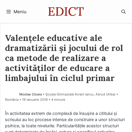
Sari
la
Meniu
conținut
Valenţele educative ale
dramatizării și jocului de rol
ca metode de realizare a
activităților de educare a
limbajului în ciclul primar
Nicolae Cioara
• Școala Gimnazială Avram Iancu, Abrud (Alba) •
România
19 ianuarie 2019
• 4 minute
În activitatea extrem de complexă de însuşire a cititului şi
scrisului au loc procese intense de construire a unor structuri
psihice, la toate nivelurile. Particularităţile acestor structuri
sunt determinate de însăşi natura şi specificul acţiunilor