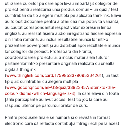
utilizarea culorilor pe care apoi le-au împărtășit colegilor de
proiect pentru realizarea unui produs comun – un quiz / test
cu întrebări de tip alegere multiplă pe aplicația thinklink. Elevii
au folosit dicționare pentru a oferi cea mai potrivită variantă,
au căutat corespondentul respectivelor expresii în limba
engleză, au realizat fișiere audio înregistrând fiecare expresie
din limba română, au inclus rezultatele muncii lor într-o
prezentare powerpoint și au distribuit apoi rezultatele muncii
lor colegilor de proiect. Profesoara din Franța,
coordonatoarea proiectului, a inclus materialele tuturor
partenerilor într-o prezentare originală realizată cu unealta
digitală thinglink
(
www.thinglink.com/card/1759853379095364261
), un test
tip quiz cu întrebări cu alegere multiplă
(
www.goconqr.com/en-US/quiz/33923457/listen-to-the-
colour-idioms-which-language-is-it)
la care elevii din toate
țările participante au avut acces, test tip joc la care au
răspuns ulterior pe parcursul orelor de curs.
Printre produsele finale se numără și o revistă în format
electronic care să reflecte contribuția întregii echipe la acest