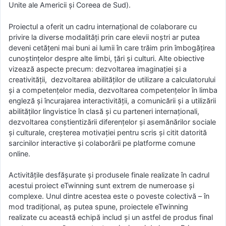
Unite ale Americii și Coreea de Sud).
Proiectul a oferit un cadru internațional de colaborare cu
privire la diverse modalități prin care elevii noștri ar putea
deveni cetățeni mai buni ai lumii în care trăim prin îmbogățirea
cunoștințelor despre alte limbi, țări și culturi. Alte obiective
vizează aspecte precum: dezvoltarea imaginației și a
creativității, dezvoltarea abilităților de utilizare a calculatorului
și a competențelor media, dezvoltarea competențelor în limba
engleză și încurajarea interactivității, a comunicării și a utilizării
abilităților lingvistice în clasă și cu parteneri internaționali,
dezvoltarea conștientizării diferențelor și asemănărilor sociale
și culturale, creșterea motivației pentru scris și citit datorită
sarcinilor interactive și colaborării pe platforme comune
online.
Activitățile desfășurate și produsele finale realizate în cadrul
acestui proiect eTwinning sunt extrem de numeroase și
complexe. Unul dintre acestea este o poveste colectivă – în
mod tradițional, aș putea spune, proiectele eTwinning
realizate cu această echipă includ și un astfel de produs final