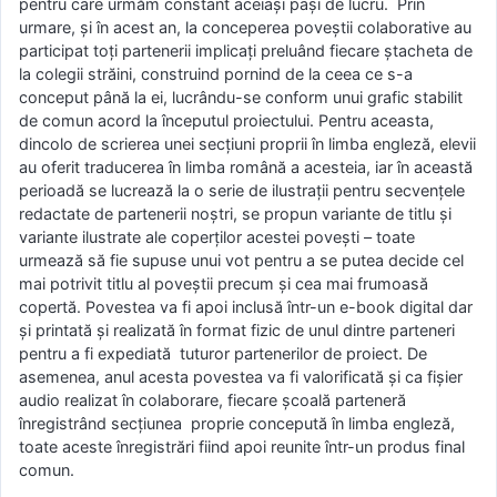
pentru care urmăm constant aceiași pași de lucru. Prin
urmare, și în acest an, la conceperea poveștii colaborative au
participat toți partenerii implicați preluând fiecare ștacheta de
la colegii străini, construind pornind de la ceea ce s-a
conceput până la ei, lucrându-se conform unui grafic stabilit
de comun acord la începutul proiectului. Pentru aceasta,
dincolo de scrierea unei secțiuni proprii în limba engleză, elevii
au oferit traducerea în limba română a acesteia, iar în această
perioadă se lucrează la o serie de ilustrații pentru secvențele
redactate de partenerii noștri, se propun variante de titlu și
variante ilustrate ale coperților acestei povești – toate
urmează să fie supuse unui vot pentru a se putea decide cel
mai potrivit titlu al poveștii precum și cea mai frumoasă
copertă. Povestea va fi apoi inclusă într-un e-book digital dar
și printată și realizată în format fizic de unul dintre parteneri
pentru a fi expediată tuturor partenerilor de proiect. De
asemenea, anul acesta povestea va fi valorificată și ca fișier
audio realizat în colaborare, fiecare școală parteneră
înregistrând secțiunea proprie concepută în limba engleză,
toate aceste înregistrări fiind apoi reunite într-un produs final
comun.