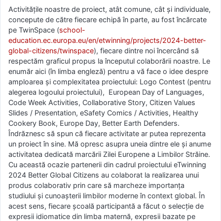
Activitățile noastre de proiect, atât comune, cât și individuale,
concepute de către fiecare echipă în parte, au fost încărcate
pe TwinSpace (
school-
education.ec.europa.eu/en/etwinning/projects/2024-better-
global-citizens/twinspace
), fiecare dintre noi încercând să
respectăm graficul propus la începutul colaborării noastre. Le
enumăr aici (în limba engleză) pentru a vă face o idee despre
amploarea și complexitatea proiectului: Logo Contest (pentru
alegerea logoului proiectului), European Day of Languages,
Code Week Activities, Collaborative Story, Citizen Values
Slides / Presentation, eSafety Comics / Activities, Healthy
Cookery Book, Europe Day, Better Earth Defenders.
Îndrăznesc să spun că fiecare activitate ar putea reprezenta
un proiect în sine. Mă opresc asupra uneia dintre ele și anume
activitatea dedicată marcării Zilei Europene a Limbilor Străine.
Cu această ocazie partenerii din cadrul proiectului eTwinning
2024 Better Global Citizens au colaborat la realizarea unui
produs colaborativ prin care să marcheze importanța
studiului și cunoașterii limbilor moderne în context global. În
acest sens, fiecare școală participantă a făcut o selecție de
expresii idiomatice din limba maternă, expresii bazate pe