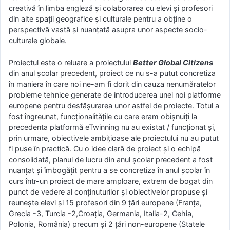
creativă în limba engleză și colaborarea cu elevi și profesori
din alte spații geografice și culturale pentru a obține o
perspectivă vastă și nuanțată asupra unor aspecte socio-
culturale globale.
Proiectul este o reluare a proiectului
Better Global Citizens
din anul școlar precedent, proiect ce nu s-a putut concretiza
în maniera în care noi ne-am fi dorit din cauza nenumăratelor
probleme tehnice generate de introducerea unei noi platforme
europene pentru desfășurarea unor astfel de proiecte. Totul a
fost îngreunat, funcționalitățile cu care eram obișnuiți la
precedenta platformă eTwinning nu au existat / funcționat și,
prin urmare, obiectivele ambițioase ale proiectului nu au putut
fi puse în practică. Cu o idee clară de proiect și o echipă
consolidată, planul de lucru din anul școlar precedent a fost
nuanțat și îmbogățit pentru a se concretiza în anul școlar în
curs într-un proiect de mare amploare, extrem de bogat din
punct de vedere al conținuturilor și obiectivelor propuse și
reunește elevi și 15 profesori din 9 țări europene (Franța,
Grecia -3, Turcia -2,Croația, Germania, Italia-2, Cehia,
Polonia, România) precum și 2 țări non-europene (Statele