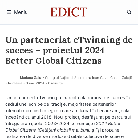
Sari
la
Meniu
conținut
Un parteneriat eTwinning de
succes – proiectul 2024
Better Global Citizens
Mariana Gaiu
• Colegiul Național Alexandru Ioan Cuza, Galați (Galaţi)
• România
8 mai 2024
• 6 minute
Un nou proiect eTwinning a marcat colaborarea de succes în
cadrul unei echipe de tradiție, majoritatea partenerilor
internaționali fiind colegi cu care am lucrat în fiecare an școlar
începând cu anul 2018. Noul proiect, desfășurat pe parcursul
întregului an școlar 2023-2024 se numește
2024 Better
Global Citizens (Cetățeni globali mai buni)
și își propune
realizarea de diverse produse digitale colective de scriere